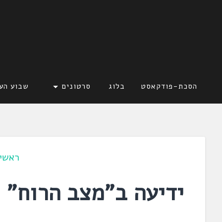
דלג
לתוכן
לשוניאדה
עברית. לשון. שפה
הסכת-פודקאסט
בלוג
סרטונים
שבוע הע
ראשי
ידיעה ב"מצב הרוח"