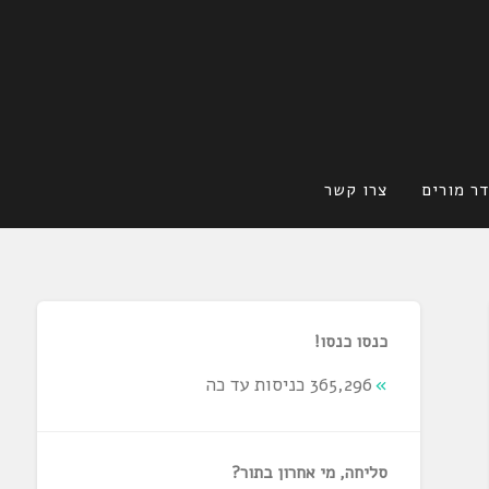
ר מורים
צרו קשר
כנסו כנסו!
365,296 כניסות עד כה
סליחה, מי אחרון בתור?