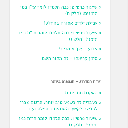
שיעור פרטי 2: ככה תלמדו לומר עי"ן כמו
תימנים! (חלק ח)‏
אכילת ילדים אסורה בהחלט!
שיעור פרטי 1: ככה תלמדו לומר חי"ת כמו
תימני! ‏(חלק ז‏)
צבוע – איך אומרים?
סימן קריאה! – זה מקור השם
ועדת המדרוג – הנצפים ביותר
האקדח מת מחום
בעברית זה נשמע טוב יותר: תרגום עברי
לקדיש ולקטעי הארמית בתפילה ועוד
שיעור פרטי 1: ככה תלמדו לומר חי"ת כמו
תימני! ‏(חלק ז‏)