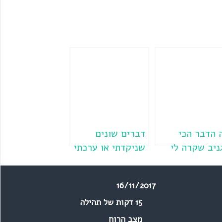
 הדבר הכי
דברים שונים
ניב שקרה לי
שניקדתי או ערכתי
לל קולולושה –
או השתתפתי או
יון
קראתי והערתי
16/11/2017
15 דקות של תהילה
מצב הרוח