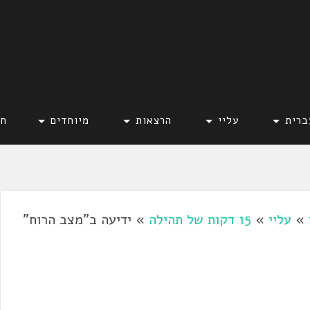
ברית
עליי
הרצאות
מיוחדים
חד
»
עליי
»
15 דקות של תהילה
»
ידיעה ב"מצב הרוח"