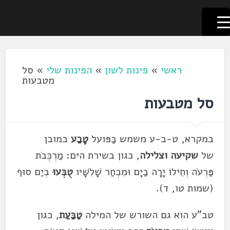
לשוניאדה
עברית. לשון. שפה
דלג
לתוכן
ראשי
»
פינות לשון
»
הפינות שלי
»
סל
מטבעות
סל מטבעות
במקרא, ט-ב-ע משמש בַּפּועל
טָבַע
במובן
של
שקיעה וצלילה
, כגון בשירת הים: מַרְכְּבֹת
פַּרְעֹה וְחֵילוֹ יָרָה בַיָּם וּמִבְחַר שָׁלִשָׁיו
טֻבְּעוּ
בְיַם סוּף
(שמות טו, ד).
טב"ע הוא גם השורש של המילה
טַבַּעַת
, כגון