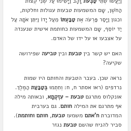
וַיַּעֲשׂוּ שְׁתֵּי
טַבְּעֹת
זָהָב וַיָּשִׂימוּ עַל שְׁנֵי קְצוֹת
הַחֹשֶׁן, שָם המשמעות טבעות עגולות וחלקות,
וכגון וַיָּסַר פַּרְעֹה אֶת
טַבַּעְתּוֹ
מֵעַל יָדוֹ וַיִּתֵּן אֹתָהּ עַל
יַד יוֹסֵף, שָם המשמעות כחותמת אישית שנענדה
על אצבעו או על ידו של האדם.
האם יש קשר בין
טבעת
ובין
טביעה
שפירושה
שקיעה?
נראה שכן. בעבר הטבעת והחותם היו שמות
נרדפים (ראו אסתר ח, ח: וְחִתְמוּ
בְּטַבַּעַת
הַמֶּלֶךְ.
אונקלוס מתרגם
טבעת – עִזְקְתָא
, ובאותה מילה
אף מתרגם את המילה
חותם
. גם בערבית
המדוברת
ח'אתם
משמעו
טבעת
,
חותם
וחותמת
).
סביר להניח שהשם
טבעת
נגזר