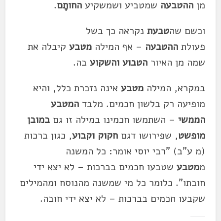
מן
ההטבעה
שמטביע ושמשקיע
החותָם
.
וכשם שה
טבעת
נקראה כך בשל
פעולת
ההטבעה
– אף המילה
מטבע
קיבלה את
שמה מן האיור
הטבוע והשקוע
בה.
במקרא, המילה
מטבע
אינה נזכרת כלל, והיא
מופיעה רק בלשון חכמים. מלבד
המטבע
הממשי
– השתמשו חכמינו במילה זו גם
במובן
מופשט
, שפירושו דגם
חקוק וקבוע
, כגון ברכות
(מ ע"ב) "רבי יוסי אומר: כל המשנה
מ
מטבע
שטבעו חכמים בברכות – לא יצא ידי
חובתו". כלומר כל מי שמשנה מהנוסח ומהמילים
שקבעו חכמים בברכות – לא יצא ידי חובה.