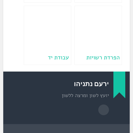
)
)
נ
פ
ת
ח
ב
ח
ל
ו
ן
ח
ד
ש
)
הפרדת רשויות
עבודת יד
ירעם נתניהו
יועץ לשון ומרצה ללשון