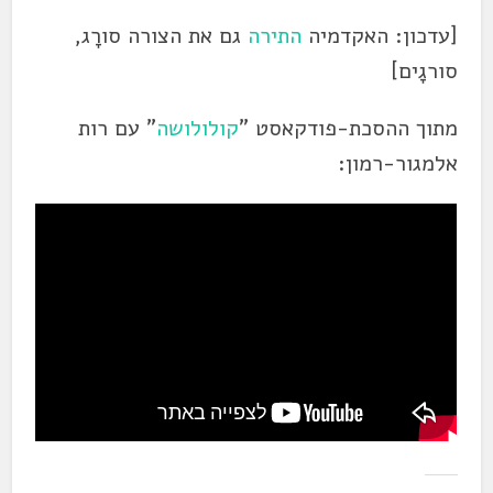
[עדכון: האקדמיה
התירה
גם את הצורה סורָג,
סורגָים]
מתוך ההסכת-פודקאסט "
קולולושה
" עם רות
אלמגור-רמון: