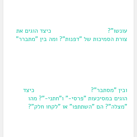
ב
ח
ל
ו
ן
ח
ד
ש
עונשו"?
כיצד הוגים את
)
צורת הסמיכות של "דפנות"? ומה בין "מתברר"
ובין "מסתבר"?
כיצד
הוגים במסיכעות "פרסי-" ו"חתני-"? מהו
"מצלה"? הם "השתתפו" או "לקחו חלק"?