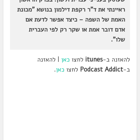
ראיינתי את ד"ר רקפת דילמון בנושא "מכונת
האמת של השפה – כיצד אפשר לדעת אם
אדם דובר אמת או שקר רק לפי העברית
שלו".
להאזנה ב-
itunes
לחצו
כאן
| להאזנה
ב-
Podcast Addict
לחצו
כאן
.