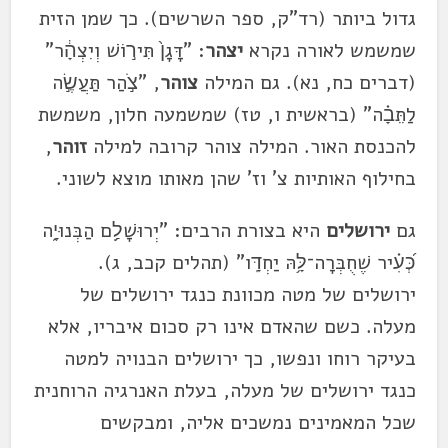
גדול ביותר (רד"ק, ספר השרשים). כך שמן הזית
שמשמש לאורה נקרא
יצהר
: "דָּגָן֙ תִּיר֣וֹשׁ וְיִצְהָ֔ר"
(דברים כח, נא). גם המילה
צוהר
, "צֹ֣הַר תַּעֲשֶׂ֣ה
לַתֵּבָ֗ה" (בראשית ו, טז) שמשמעה חלון, משמשת
להכנסת האור. המילה צוהר קרובה למילה
זוהר
,
בחילוף האותיות צ' וז' שהן מאותו מוצא לשוני.
גם
ירושלים
היא בצורת הרבים: "יְרוּשָׁלִַ֥ם הַבְּנוּיָ֑ה
כְּ֝עִ֗יר שֶׁחֻבְּרָה־לָּ֥הּ יַחְדָּֽו" (תהלים קכב, ג).
ירושלים של מטה מכוונת כנגד ירושלים של
מעלה. כשם שהאדם אינו רק סכום איבריו, אלא
בעיקר רוחו ונפשו, כך ירושלים הבנויה למטה
כנגד ירושלים של מעלה, בעלת האנרגיה הרוחנית
שכל המאמינים נמשכים אליה, ומבקשים