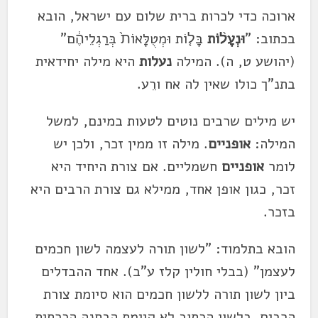
ארוכה כדי לכרות ברית שלום עם ישראל, הובא
בכתוב: "
וּנְעָל֨וֹת
בָּל֤וֹת וּמְטֻלָּאוֹת֙ בְּרַגְלֵיהֶ֔ם"
(יהושע ט, ה). המילה
נעלות
היא מילה יחידאית
בתנ"ך כולו שאין לה אח ורֵע.
יש מילים שרבים נוטים לטעות במינם, למשל
המילה:
אופניים
. מילה זו ממין זכר, ולכן יש
לומר
אופניים
חשמליים. אם צורת היחיד היא
זכר, כגון אופן אחד, ממילא גם צורת הרבים היא
בזכר.
הובא בתלמוד: "לשון תורה לעצמה לשון חכמים
לעצמן" (בבלי חולין קלז ע"ב). אחד ההבדלים
ביון לשון תורה ללשון חכמים הוא סיומת צורת
הרבים. בלשון הכתוב לא קיימת הבחנה הכרחית