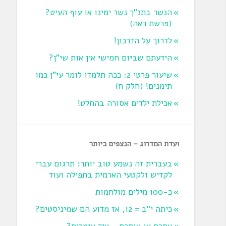
הנשר בתנ"ך נשר ימינו או עוף העיט?
‏(פרשת ראה‏)
לדרוך על הדרכון!
הידעתם שביום חמישי אין אות שי"ן?
שיעור פרטי 2: ככה תלמדו לומר עי"ן כמו
תימנים! (חלק ח)‏
אכילת ילדים אסורה בהחלט!
ועדת המדרוג – הנצפים ביותר
בעברית זה נשמע טוב יותר: תרגום עברי
לקדיש ולקטעי הארמית בתפילה ועוד
כ-100 מילים מולחמות
כיתה י"ב = 12, אז מדוע הם שמיניסטים?