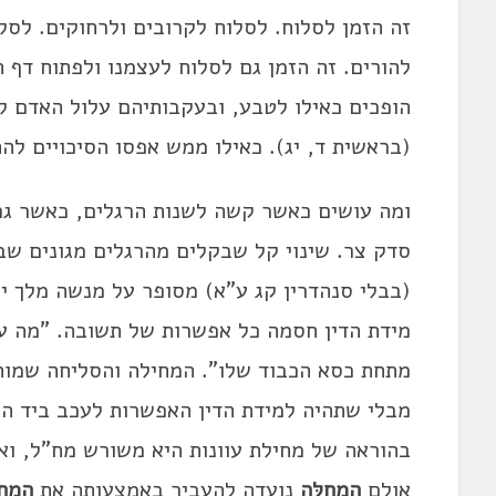
זה הזמן לסלוח. לסלוח לקרובים ולרחוקים. לסל
להורים. זה הזמן גם לסלוח לעצמנו ולפתוח דף 
הופכים כאילו לטבע, ובעקבותיהם עלול האדם להרגיש את
(בראשית ד, יג). כאילו ממש אפסו הסיכויים ל
ומה עושים כאשר קשה לשנות הרגלים, כאשר גם 
סדק צר. שינוי קל שבקלים מהרגלים מגונים שב
(בבלי סנהדרין קג ע"א) מסופר על מנשה מלך 
מידת הדין חסמה כל אפשרות של תשובה. "מה עש
מתחת כסא הכבוד שלו". המחילה והסליחה שמוח
מבלי שתהיה למידת הדין האפשרות לעכב ביד ה
בהוראה של מחילת עוונות היא משורש מח"ל, וא
אולם
המְחִלָּה
נועדה להעביר באמצעותה את
ה
מְחִ