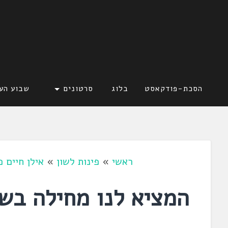
דלג
לתוכן
לשוניאדה
עברית. לשון. שפה
הסכת-פודקאסט
בלוג
סרטונים
שבוע הע
ראשי
»
פינות לשון
»
אילן חיים פ
המציא לנו מחילה בש