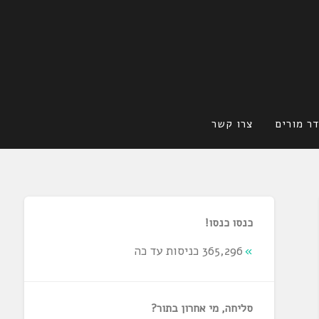
ר מורים
צרו קשר
כנסו כנסו!
365,296 כניסות עד כה
סליחה, מי אחרון בתור?