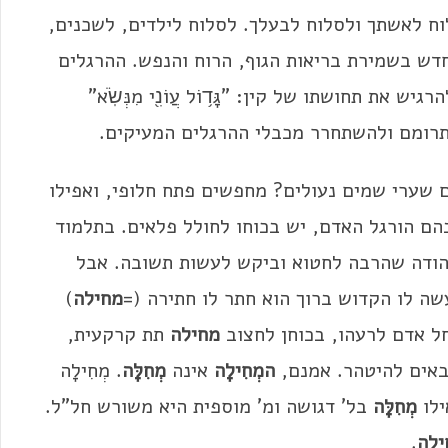
וח לאשתך ולסלוח לבעלך. לסלוח לילדים, לשכנים,
חדש בשמירת בריאות הגוף, הרוח והנפש. ההרגלים
 תחושתו של קין: "גָּד֥וֹל עֲוֹנִ֖י מִנְּשֹֽׂא"
התרומם ולהשתחרר מכבלי ההרגלים המעיקים.
שערי שמים נעולים? מחפשים פתח חלופי, ואפילו
הם הורגל האדם, יש בכוחו לחולל פלאים. בתלמוד
יהודה שהרבה לחטוא וביקש לעשות תשובה. אבל
ה לו הקדוש ברוך הוא חתר לו חתירה (=
מחילה
)
ל אדם לרעהו, בכוחן לחצוב
מחילה
תת קרקעית,
באים להיטהר. אמנם,
ה
מְחִילָה
אינה
מְחִלָּה
. מְחִילָה
ילו
מְחִלָּה
בל' דגושה ומ' מוספית היא משורש חל"ל.
ילָה
.