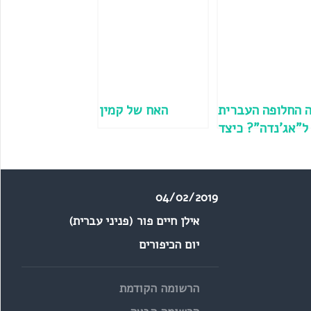
 החלופה העברית
האח של קמין
ל"אג'נדה"? כיצד
הוגים "חטאי
ור"? יש קשר בין
כבשׁ המטוס ובין
04/02/2019
כביש?
אילן חיים פור (פניני עברית)
יום הכיפורים
הרשומה הקודמת