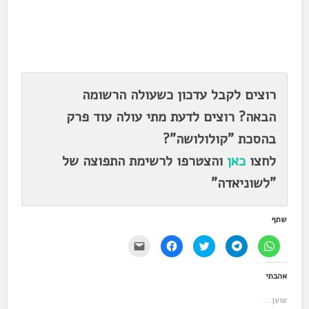
.
.
רוצים לקבל עדכון כשעולה הרשומה
הבאה? רוצים לדעת מתי עולה עוד פרק
בהסכת "קולולושה"?
לחצו
כאן
והצטרפו לרשימת התפוצה של
"לשוניאדה"
שתף
ל
ל
ל
ל
י
ח
ח
ח
ח
ש
י
י
צ
י
ל
צ
צ
ו
צ
ל
אהבתי
ה
ה
כ
ה
ח
ל
ל
ד
ל
ו
ש
ש
י
ש
ץ
טוען...
י
י
ל
י
כ