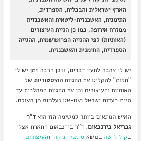
הארץ ישראלית והבבלית, הספרדית,
התימנית, האשכנזית-ליטאית והאשכנזית
ממזרח אירופה. כמו כן הגיית העיצורים
(האותיות) לפי ההגייה הפרוטושמית, ההגייה
הספרדית, התימנית והאשכנזית.
יש לי אהבה לתעד דברים, ולכן הרבה זמן יש לי
"חלום" להקליט את ההגיות
ההיסטוריות
של
האותיות והעיצורים וכן את ההגיות המהלכות עד
היום בעדות ישראל ואט-אט נעלמות מן העולם.
האיש המתאים ביותר למשימה הזו הוא
ד"ר
גבריאל בירנבאום
. ד"ר בירנבאום התארח אצלי
ב
קולולושה
בנושא
סימני הניקוד
ו
העיצורים