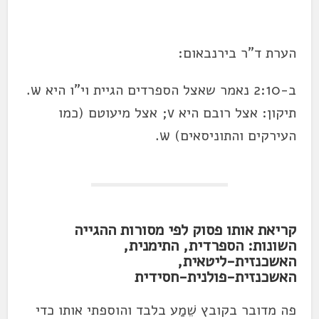
הערת ד"ר בירנבאום:
ב-2:10 נאמר שאצל הספרדים הגיית וי"ו היא w.
תיקון: אצל רובם היא v; אצל מיעוטם (כמו
העירקים והתוניסאים) w.
קריאת אותו פסוק לפי מסורות ההגייה
השונות: הספרדית, התימנית,
האשכנזית-ליטאית,
האשכנזית-פולנית-חסידית
פה מדובר בקובץ שֵׁמַע בלבד והוספתי אותו כדי