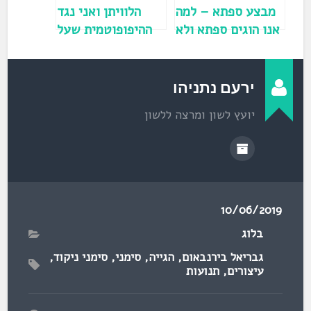
)
מבצע ספתא – למה
הלוויתן ואני נגד
אנו הוגים ספתא ולא
ההיפופוטמית שעל
סבתא?
הגג
ירעם נתניהו
יועץ לשון ומרצה ללשון
10/06/2019
בלוג
גבריאל בירנבאום
,
הגייה
,
סימני
,
סימני ניקוד
,
עיצורים
,
תנועות