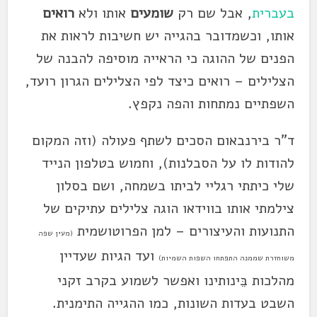
בעברית
, אבל שם רק
שומעים
אותו ולא
רואים
אותו, וכשמדובר בהגייה יש חשיבות לראות את
הפנים של ההוגה כי הראייה מוסיפה להבנה של
הצלילים – רואים כיצד לפי הצלילים הגרון רועד,
השפתיים נמתחות והפה נקפץ.
ד"ר בירנבאום הסכים לשתף פעולה (וזה המקום
להודות לו על הסבלנות), וחמוש בטלפון הנייד
שלי כיתתי רגליי לביתו בשמחה, ושם בסלון
צילמתי אותו בווידאו הוגה צלילים עתיקים של
התנועות והעיצורים – למן הפרוטושמית
(מעין שפה
ועד הגיות שעדיין
משוחזרת שממנה התפתחו השפות השמיות)
מהלכות בֵּינותינו ואפשר לשמוע בקרב זקני
השבט בעדות השונות, כמו ההגייה התימנית.