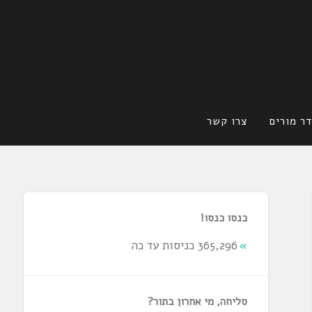
ר מורים
צרו קשר
כנסו כנסו!
365,296 כניסות עד כה
סליחה, מי אחרון בתור?