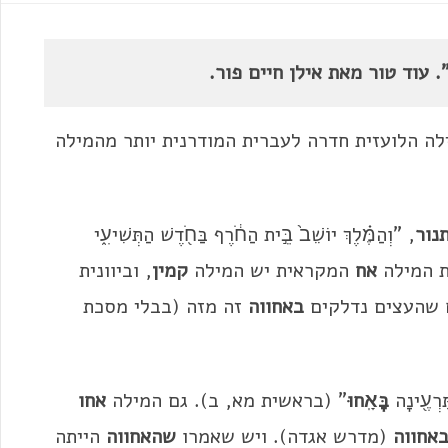
עוד טור מאת אילן חיים פור.
ילה הלועזית חדרה לעברית המודרנית יותר מהמילה
נור
, "וְהַמֶּ֗לֶךְ יוֹשֵׁב֙ בֵּ֣ית הַחֹ֔רֶף בַּחֹ֖דֶשׁ הַתְּשִׁיעִ֑י
ומת המילה
אח
המקראית יש המילה
קמין
, וביוונית
 שהעצים נדלקים
באחווה
זה מזה (בבלי מסכת
עֶ֖ינָה
בָּאָֽחוּ
" (בראשית מא, ב). גם המילה
אחו
אחווה
(מדרש אגדה). ויש שאמרו
שהאחווה
הייתה