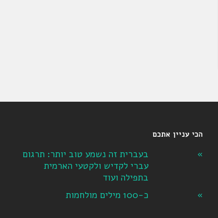
הכי עניין אתכם
בעברית זה נשמע טוב יותר: תרגום
עברי לקדיש ולקטעי הארמית
בתפילה ועוד
כ-100 מילים מולחמות