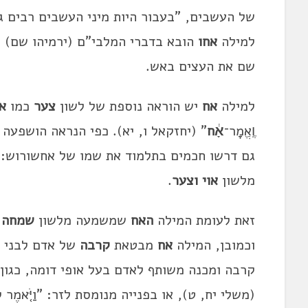
של העשבים, "בעבור היות מיני העשבים רבים גד
למילה
אחו
הובא בדברי המלבי"ם (ירמיהו שם) 
שם את העצים באש.
למילה
אח
יש הוראה נוספת של לשון
צער
כמו
או
וֶֽאֱמָר־
אָ֔ח
" (יחזקאל ו, יא). כפי הנראה הושפעה
גם דרשו חכמים בתלמוד את שמו של אחשורוש: 
מלשון
אוי
וצער
.
זאת לעומת המילה
האח
שמשמעה מלשון
שמחה
"
וכמובן, המילה
אח
מבטאת
קרבה
של אדם לבני ה
קרבה ומכנה משותף לאדם בעל אופי דומה, כגון: "גַּ֭ם מִתְר
(משלי יח, ט), או בפנייה מנומסת לזר: "וַיֹּ֤אמֶר לָהֶ