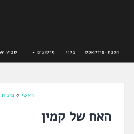
דלג
לתוכן
לשוניאדה
עברית. לשון. שפה
הסכת-פודקאסט
בלוג
סרטונים
שבוע הע
ראשי
»
פינות 
האח של קמין