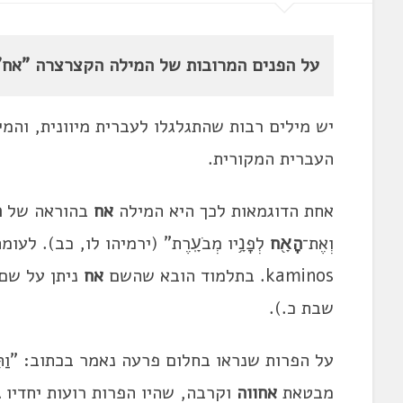
על הפנים המרובות של המילה הקצרצרה "אח". 
יש מילים רבות שהתגלגלו לעברית מיוונית, והמ
העברית המקורית.
אחת הדוגמאות לכך היא המילה
אח
בהוראה של
ת
וְאֶת־
הָאָ֖ח
לְפָנָ֥יו מְבֹעָֽרֶת" (ירמיהו לו, כב). לע
kaminos. בתלמוד הובא שהשם
אח
ניתן על שם
שבת כ.).
על הפרות שנראו בחלום פרעה נאמר בכתוב: "וַתִּרְ
מבטאת
אחווה
וקרבה, שהיו הפרות רועות יחדיו
ב