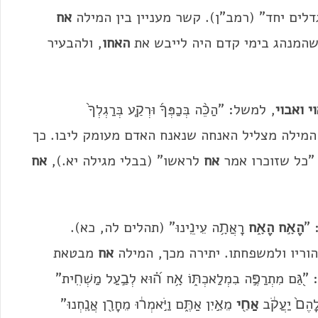
לים יחד" (רמב"ן). קשר מעניין בין המילה
אח
שהמנהג בימי קדם היה לייבש את
האחו
, ולהבעיר
י ואבוי
, למשל: "הַכֵּ֨ה בְּכַפְּךָ֜ וּרְקַ֤ע בְּרַגְלְךָ֙
 המילה מצליל האנחה שנאנח האדם מעומק ליבו. כך
"כל שזוכרו אמר
אח
לראשו" (בבלי מגילה יא.),
אח
: 
הֶאָ֣ח הֶאָ֑ח
רָאֲתָ֥ה עֵינֵֽינוּ" (תהלים לה, כא).
וריו ולמשפחתו. יתירה מכך, המילה
אח
מבטאת
ַפֶּ֣ה בִמְלַאכְתּ֑וֹ אָ֥ח ה֝֗וּא לְבַ֣עַל מַשְׁחִֽית"
ם֙ יַעֲקֹ֔ב
אַחַ֖י
מֵאַ֣יִן אַתֶּ֑ם וַיֹּ֣אמְר֔וּ מֵחָרָ֖ן אֲנָֽחְנוּ"