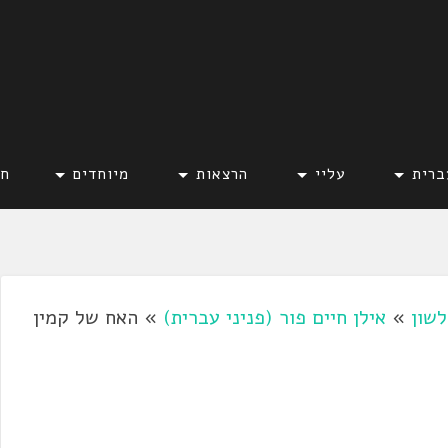
ברית
עליי
הרצאות
מיוחדים
חד
לשון
»
אילן חיים פור (פניני עברית)
»
האח של קמין