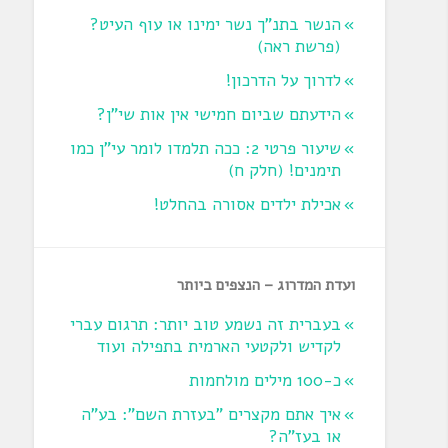
הנשר בתנ"ך נשר ימינו או עוף העיט?
‏(פרשת ראה‏)
לדרוך על הדרכון!
הידעתם שביום חמישי אין אות שי"ן?
שיעור פרטי 2: ככה תלמדו לומר עי"ן כמו
תימנים! (חלק ח)‏
אכילת ילדים אסורה בהחלט!
ועדת המדרוג – הנצפים ביותר
בעברית זה נשמע טוב יותר: תרגום עברי
לקדיש ולקטעי הארמית בתפילה ועוד
כ-100 מילים מולחמות
איך אתם מקצרים "בעזרת השם": בע"ה
או בעז"ה?