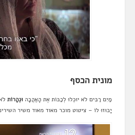
מונית הכסף
מַיִם רַבִּים לֹא יוּכְלוּ לְכַבּוֹת אֶת הָאַהֲבָה
וּנְהָרוֹת
לֹא י
יָבוּזוּ לוֹ – ציטוט מוכר מאוד מאוד משיר השירי