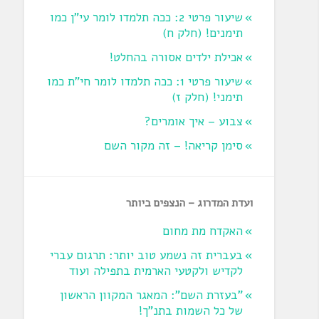
שיעור פרטי 2: ככה תלמדו לומר עי"ן כמו
תימנים! (חלק ח)‏
אכילת ילדים אסורה בהחלט!
שיעור פרטי 1: ככה תלמדו לומר חי"ת כמו
תימני! ‏(חלק ז‏)
צבוע – איך אומרים?
סימן קריאה! – זה מקור השם
ועדת המדרוג – הנצפים ביותר
האקדח מת מחום
בעברית זה נשמע טוב יותר: תרגום עברי
לקדיש ולקטעי הארמית בתפילה ועוד
"בעזרת השם": המאגר המקוון הראשון
של כל השמות בתנ"ך!