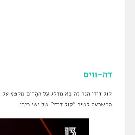
דה-וויס
קוֹל דּוֹדִי הִנֵּה זֶה בָּא מְדַלֵּג עַל הֶהָרִים מְקַ
ההשראה לשיר "קול דודי" של ישי ריבו.