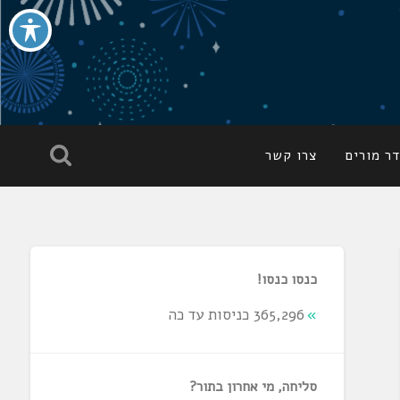
ר מורים
צרו קשר
כנסו כנסו!
365,296 כניסות עד כה
סליחה, מי אחרון בתור?