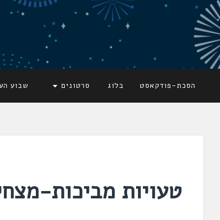
דלג
לתוכן
לשוניאדה
עברית. לשון. שפה
הסכת-פודקאסט
בלוג
סרטונים
שבוע הע
טעויות מביכות-מצחי