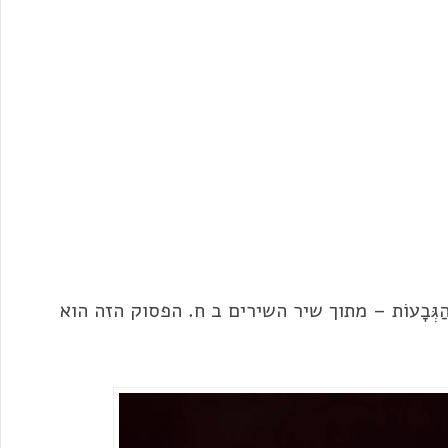
פֵּץ עַל הַגְּבָעוֹת – מתוך שיר השירים ב ח. הפסוק הזה הוא