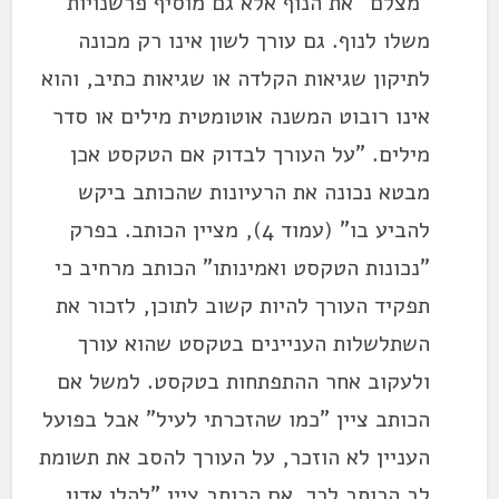
"מצלם" את הנוף אלא גם מוסיף פרשנויות
משלו לנוף. גם עורך לשון אינו רק מכונה
לתיקון שגיאות הקלדה או שגיאות כתיב, והוא
אינו רובוט המשנה אוטומטית מילים או סדר
מילים. "על העורך לבדוק אם הטקסט אכן
מבטא נכונה את הרעיונות שהכותב ביקש
להביע בו" (עמוד 4), מציין הכותב. בפרק
"נכונות הטקסט ואמינותו" הכותב מרחיב כי
תפקיד העורך להיות קשוב לתוכן, לזכור את
השתלשלות העניינים בטקסט שהוא עורך
ולעקוב אחר ההתפתחות בטקסט. למשל אם
הכותב ציין "כמו שהזכרתי לעיל" אבל בפועל
העניין לא הוזכר, על העורך להסב את תשומת
לב הכותב לכך. אם הכותב ציין "להלן אדון