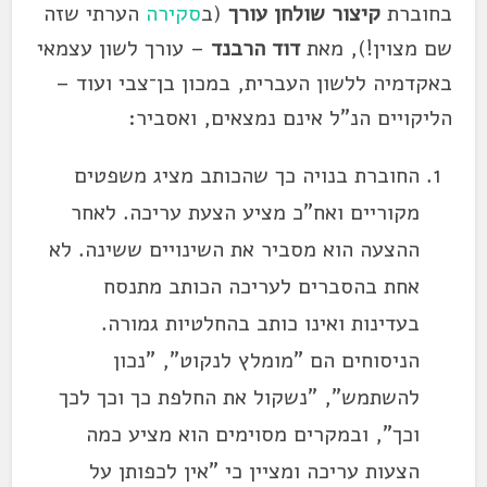
בחוברת
קיצור שולחן עורך
(ב
סקירה
הערתי שזה
שם מצוין!), מאת
דוד הרבנד
– עורך לשון עצמאי
באקדמיה ללשון העברית, במכון בן־צבי ועוד –
הליקויים הנ"ל אינם נמצאים, ואסביר:
החוברת בנויה כך שהכותב מציג משפטים
מקוריים ואח"כ מציע הצעת עריכה. לאחר
ההצעה הוא מסביר את השינויים ששינה. לא
אחת בהסברים לעריכה הכותב מתנסח
בעדינות ואינו כותב בהחלטיות גמורה.
הניסוחים הם "מומלץ לנקוט", "נכון
להשתמש", "נשקול את החלפת כך וכך לכך
וכך", ובמקרים מסוימים הוא מציע כמה
הצעות עריכה ומציין כי "אין לכפותן על