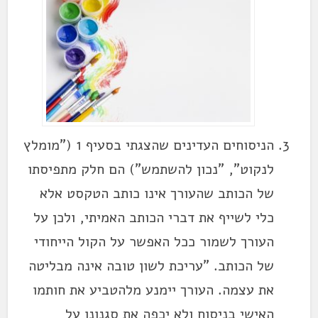
הניסוחים העדינים שהצגתי בסעיף 1 ("מומלץ
לנקוט", "נכון להשתמש") הם חלק מתפיסתו
של הכותב שהעורך אינו כותב הטקסט אלא
כלי לשייף את דברי הכותב האמיתי, ולכן על
העורך לשמור ככל האפשר על הקול הייחודי
של הכותב. "עריכת לשון טובה אינה מבליטה
את עצמה. העורך יימנע מלהטביע את חותמו
האישי בניסוח ולא יכפה את סגנונו על