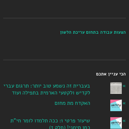
הצעות עבודה בתחום עריכת הלשון
הכי עניין אתכם
בעברית זה נשמע טוב יותר: תרגום עברי
לקדיש ולקטעי הארמית בתפילה ועוד
האקדח מת מחום
שיעור פרטי 1: ככה תלמדו לומר חי"ת
כמו תימני! ‏(חלק ז‏)