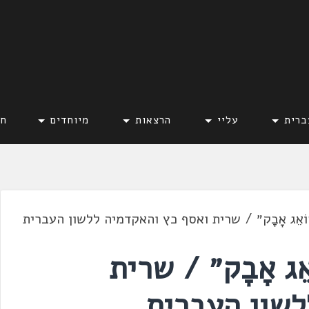
ברית
עליי
הרצאות
מיוחדים
חד
ֶת הַשּׁוֹאֵג אָבָק״ / שרית ואסף כץ והאקדמיה ללשון העברית
ּׁוֹאֵג אָבָק״ / שרית
לשון העברית