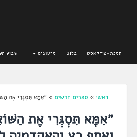
דלג
לתוכן
לשוניאדה
עברית. לשון. שפה
הסכת-פודקאסט
בלוג
סרטונים
שבוע הע
ראשי
»
ספרים חדשים
»
״אִמָּא תִּסְגְּרִי א
״אִמָּא תִּסְגְּרִי אֶת הַש
ואסף כץ והאקדמיה ל