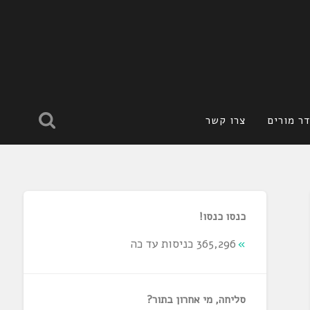
ר מורים
צרו קשר
כנסו כנסו!
365,296 כניסות עד כה
סליחה, מי אחרון בתור?