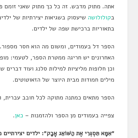
אתה. מתוק מדבש. זה כל כך מתוק שאני זומם פ
ב
קולולושה
שיעסוק בשגיאות יצירתיות של ילדים
בתאוריות ברכישת שפה של ילדים.
הספר דל בעמודים, ומשום מה הוא חסר מספור.
האחרונים יש חריגה ממטרת הספר, לטעמי: מופי
וכן חלופות מליציות למילות סלנג ועוד דברים 
מילים חמודות מבית היוצר של הזאוטוטים.
הספר מתאים כמתנה מתוקה לכל חובב עברית, ולא
צפייה בעמודים מן הספר ולהזמנות –
כאן
.
״אִמָּא תִּסְגְּרִי אֶת הַשּׁוֹאֵג אָבָק״: ילדים י