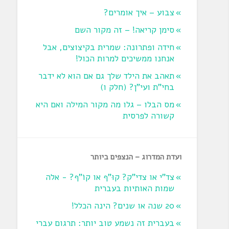
צבוע – איך אומרים?
סימן קריאה! – זה מקור השם
חידה ופתרונה: שמרית בקיצוצים, אבל
אנחנו ממשיכים למרות הכול!
תאהב את הילד שלך גם אם הוא לא ידבר
בחי"ת ועי"ן? ‏(חלק ו‏)
מס הבלו – גלו מה מקור המילה ואם היא
קשורה לפרסית
ועדת המדרוג – הנצפים ביותר
צד"י או צדי"ק? קוּ"ף או קוֹ"ף? - אלה
שמות האותיות בעברית
20 שנה או שנים? הינה הכלל!
בעברית זה נשמע טוב יותר: תרגום עברי