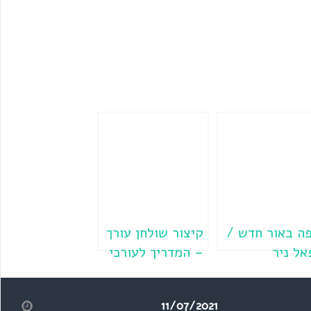
ה באור חדש /
קיצור שולחן עורך
אל ניר
– המדריך לעורכי
הלשון ולכותבים
המקצועיים / דוד
11/07/2021
הרבנד