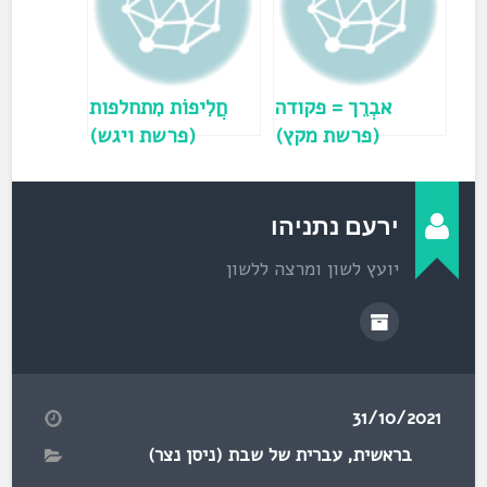
ח
ל
ו
ן
ח
ד
ש
)
אבְרֵך = פקודה
חֲלִיפוֹת מִתחלפות
(פרשת מקץ)
(פרשת ויגש)
ירעם נתניהו
יועץ לשון ומרצה ללשון
31/10/2021
בראשית
,
עברית של שבת (ניסן נצר)