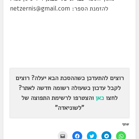
להזמנת הספר: netzernis@gmail.com
.
רוצים להתעדכן כשההסכת הבא יעלה? רוצים
לקבל עדכון כשעולה רשומה חדשה לאתר?
לחצו
כאן
והצטרפו לרשימת התפוצה של
"לשוניאדה"
שתף
ל
ל
ל
ל
י
ח
ח
ח
ח
ש