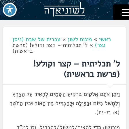
לשוניאדה
עברית. לשון. שפה
דלג
לתוכן
ראשי
»
פינות לשון
»
עברית של שבת (ניסן
נצר)
»
ל' תכליתית – קצר וקולע! (פרשת
בראשית)
ל' תכליתית – קצר וקולע!
(פרשת בראשית)
וַיִּתֵּן אֹתָם אֱלֹקִים בִּרְקִיעַ הַשָּׁמָיִם לְהָאִיר עַל הָאָרֶץ
וְלִמְשֹׁל בַּיּוֹם וּבַלַּיְלָה וּלֲהַבְדִּיל בֵּין הָאוֹר וּבֵין הַחֹשֶׁךְ
(א: יז-יח).
פירושו:
כדי
להאיר/למשול/להבדיל, וזו למ"ד