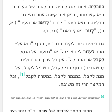
התכלית
. אחת מסגולותיה הבולטות של העברית
היא קצרנותה, וכאן אות קטנה אחת מציינת
תכלית. כיוצא בזה: "וירד ד'
לִראֹת
את העיר" (יא,
ה), "
לָגוּר
בארץ באנו" (מז, ד).
גם בימינו ניתן לקצר בדרך זו, כגון: "בוא אליי
מחר
לעזור
לי באריזה" או "נסעתי אל הנמֵל
לקבל
את החבילה". אין כל צורך בסרבולים
(השגורים) כגון: כדי לקבל, בשביל לקבל, על
[1]
מנת לקבל, במגמה לקבל, במטרה לקבל
, וכל
המקצר הרי זה משובח.
[1]
שחלקם אף שגויים, כגון בכדי לקבל, וחלקם ממקורות לא לנו (במגמה. במטרה).
מתוך הספר
עברית של שבת
, ד"ר ניסן נצר.