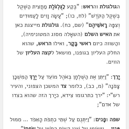
ה
גולגולת
וה
ראש
: "בֶּקַע
לַגֻּלְגֹּלֶת
מַחֲצִית הַשֶּׁקֶל
בְּשֶׁקֶל הַקֹּדֶשׁ" (לח, כו); "עָשָׂה וָוִים לָעַמּוּדִים
וְצִפָּה
רָאשֵׁיהֶם
" (שם, כח).
גולגולת
מייצגת כאן
את
האיש השלם
(השאָלה מסוג המטונימיה),
והַשווה כיום
ראשי בָּקָר
, ואילו
הראש,
שהוא
החלק העליון בגופנו, מושאל ל
קצה העליון
של
הווים.
יָרֵך
: "וַיִּתֵּן אֶת הַשֻּׁלְחָן בְּאֹהֶל מוֹעֵד עַל
יֶרֶךְ
הַמִּשְׁכָּן
צָפֹנָה" (מ, כב), כלומר
צד
המשכן הצפוני, והעיר
רש"י: "ירך כתרגומו צִידא, כיָרך הזה שהוא בצדו
של אדם";
שפה
ו
פָנים
: "וַיִּתְּנֻם עַל שְׁתֵּי כִתְפֹת הָאֵפֹד … מִמּוּל
פָּנָיו
….וַיָּשִׂימוּ עַל שְׁנֵי קְצוֹת הַחֹשֶׁן עַל
שְׂפָתוֹ
"