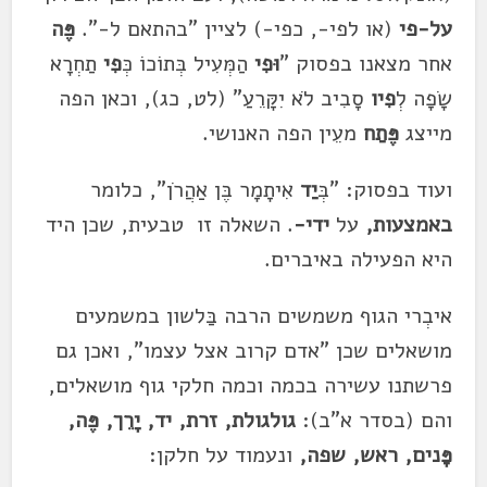
על-פי
(או לפי-, כפי-) לציין "בהתאם ל-".
פֶּה
אחר מצאנו בפסוק "
וּפִי
הַמְּעִיל בְּתוֹכוֹ כְּ
פִי
תַחְרָא
שָׂפָה לְ
פִיו
סָבִיב לֹא יִקָּרֵעַ" (לט, כג), וכאן הפה
מייצג
פֶּתַח
מעֵין הפה האנושי.
ועוד בפסוק: "בְּ
יַד
אִיתָמָר בֶּן אַהֲרֹן", כלומר
באמצעות,
על
ידי-
. השאלה זו טבעית, שכן היד
היא הפעילה באיברים.
איבְרי הגוף משמשים הרבה בַּלשון במשמעים
מושאלים שכן "אדם קרוב אצל עצמו", ואכן גם
פרשתנו עשירה בכמה וכמה חלקי גוף מושאלים,
והם (בסדר א"ב):
גולגולת, זרת, יד, יָרֵך, פֶּה,
פָּנים, ראש, שפה,
ונעמוד על חלקן: