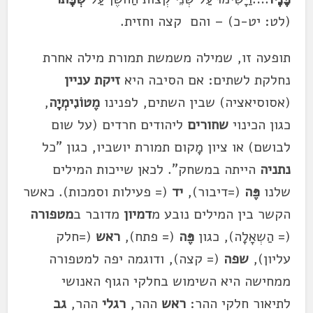
(לט: יט-כ) – והם קצה וחזית.
תופעה זו, שמילה משמשת תמורת מילה אחרת
נחלקת לשתים: אם הסיבה היא
זיקת עניין
(אסוסיאציה) שבין השתים, לפנינו
מֶטוֹנִימְיָה
,
כגון הכינוי
שחורים
ליהודים חרדים (על שום
לבושם) או ציון מָקום תמורת יושביו, כגון "כל
נתניה
הייתה במשחק". לכאן שייכות המילים
שלנו
פֶּה
(=דיבור),
יד
(= פעילות וסמכות). כאשר
הקשר בין המילים נובע מ
דמיון
מדובר ב
מטפורה
(= הַשְאָלָה), כגון
פֶּה
(= פתח),
ראש
(=חלק
עליון),
שפה
(= קצה), ודוגמה יפה למטפורה
ממחישה היא השימוש בחלקי הגוף האנושי
לתיאור חלקי ההר:
ראש
ההר,
רגלי
ההר,
גב