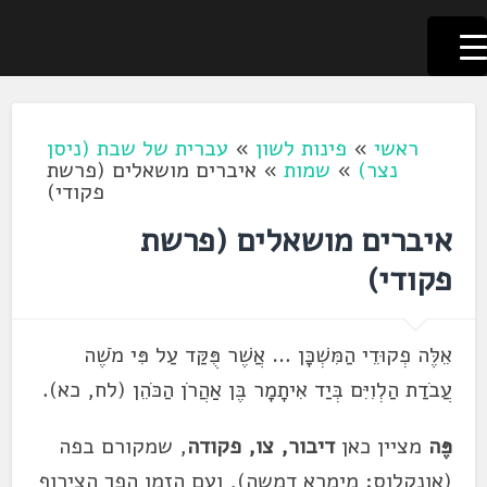
לשוניאדה
עברית. לשון. שפה
דלג
לתוכן
ראשי
»
פינות לשון
»
עברית של שבת (ניסן
נצר)
»
שמות
»
איברים מושאלים (פרשת
פקודי)
איברים מושאלים (פרשת
פקודי)
אֵלֶּה פְקוּדֵי הַמִּשְׁכָּן … אֲשֶׁר פֻּקַּד עַל פִּי מֹשֶׁה
עֲבֹדַת הַלְוִיִּם בְּיַד אִיתָמָר בֶּן אַהֲרֹן הַכֹּהֵן (לח, כא).
פֶּה
מציין כאן
דיבור, צו, פקודה
, שמקורם בפה
(אונקלוס: מימרא דמשה), ועם הזמן הפך הצירוף