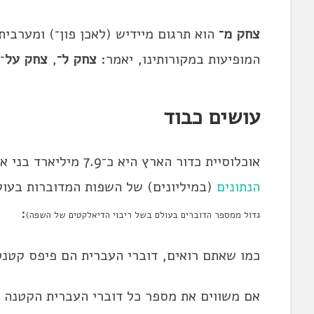
צחק מ־
הוא תרגום מיידיש (לאכן פון־) ומערב
המופיעות במקורותינו, יאמר:
צחק ל־
,
צחק על
־.
עושים כבוד
אוכלוסיית כדור הארץ היא כ־7.9 מיליארד בני אדם. יש כ־6,500 שפות מדוברות בעולם,
הנתונים
(במיליונים) של השפות המדוברות בעול
:
גדול ממספר הדוברים בעולם בשל ריבוי הדיאלקטים של השפה)
כמו שאתם רואים, דוברי העברית הם פיפס קטנטן
אם משווים את מספר כל דוברי העברית הקטנה ש