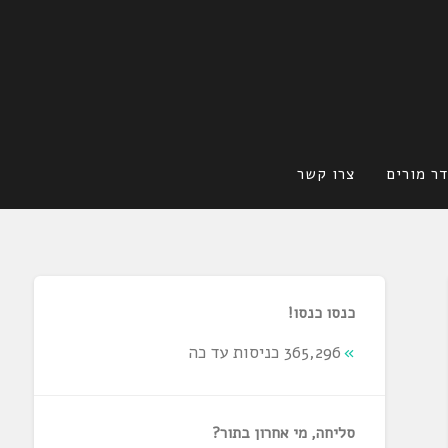
ר מורים
צרו קשר
כנסו כנסו!
365,296 כניסות עד כה
סליחה, מי אחרון בתור?