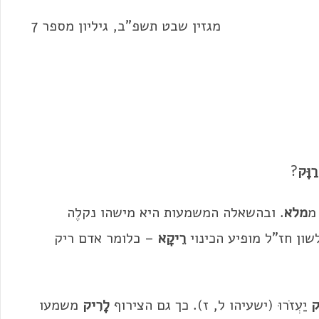
מגזין שבט תשפ"ב, גיליון מספר 7
רַוָּק
?
מ
מלא
. ובהשאלה המשמעות היא מישהו נקלֶה
לשון חז"ל מופיע הכינוי
רֵיקָא
– כלומר אדם ריק
ק
יַעְזֹרוּ (ישעיהו ל, ז). כך גם הצירוף
לָרִיק
משמעו