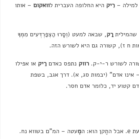
 למילה –
רִיק
היא החלופה העברית ל
וואקום
– אותו
 שהמילית
רַק
, שבאה למעט (וְסָרוּ הַצְפַרְדְּעִים מִמְּךָ
ה – שמות ח ז), קשורה גם היא לשורש הזה.
רה לשורש ר-י-ק.
רווק
נתפס כאדם
רֵיק
או אפילו
 אינו אדם" (יבמות סג, א). דרך אגב, בשפת
 קטוע יד, כלומר אדם חסר.
וא: ה
מְ
עטה – המ"ם בשווא נח.