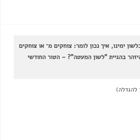
שון ימינו, איך נכון לומר: צוחקים מ־ או צוחקים
יזהר בהגיית "לשון המעטה"? – הטור החודשי
 להגדלה)