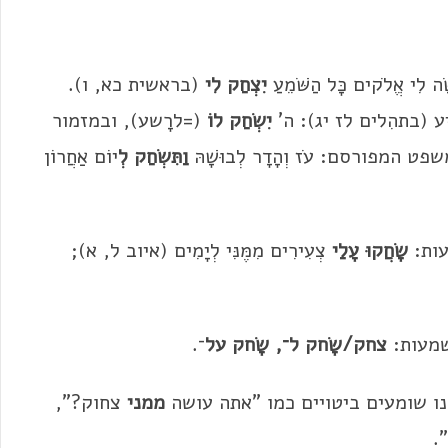
ה לִי אֱלֹקים כָּל הַשֹּׁמֵעַ
יִצְחַק
לִי
(בראשית כא, ו).
 (בתהִלים לז יג): ה'
יִשְׂחַק לוֹ
(=לרָשע), ובמזמור
המפורסם: עֹז וְהָדָר לְבוּשָׁהּ
וַתִּשְׂחַק לְ
יוֹם אַחֲרוֹן
ות:
שָׂחֲקוּ עָלַי
צְעִירִים מִמֶּנִּי לְיָמִים (איוב ל, א);
שמעות:
צחק/שָׂחק ל־, שָׂחק על
־.
נו שומעים ביטויים כמו "אתה עושה
ממני
צחוק?",
.