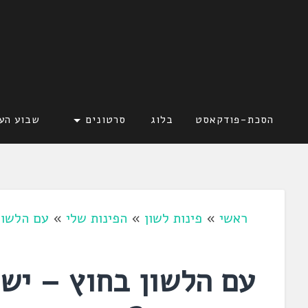
דלג
לתוכן
לשוניאדה
עברית. לשון. שפה
הסכת-פודקאסט
בלוג
סרטונים
שבוע הע
ראשי
»
פינות לשון
»
הפינות שלי
»
עם הלשון 
עם הלשון בחוץ – יש 