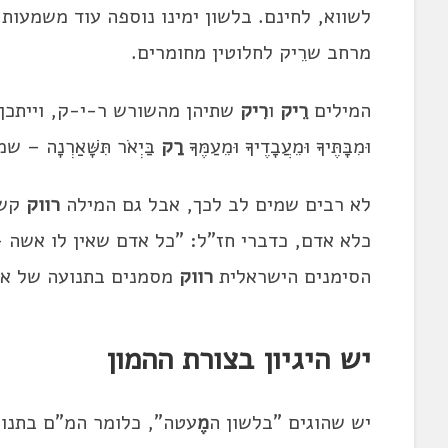
לשווא, לחינם. בלשון ימינו נוספה עוד משמעות
מרחב שרֵיק לחלוטין מחומרים.
המילים
רֵיק
ו
רִיק
שתיהן מהשורש ר-י-ק, וייתכן
וּמִבָּתֶּיךָ וּמֵעֲבָדֶיךָ וּמֵעַמֶּךָ
רַק
בַּיְאֹר תִּשָּׁאַרְנָ
לא רבים שמים לב לכך, אבל גם המילה
רווק
קשו
כלא אדם, כדברי חז"ל: "כל אדם שאין לו אשה –
הסימנים הישראלית
רווק
מסמנים בתנועה של אדם
יש היגיון בצורת ההמון
יש שהוגים "בלשון ה
מֶ
עטה", כלומר המ"ם בתנועת e. אבל התֶֶקן ה