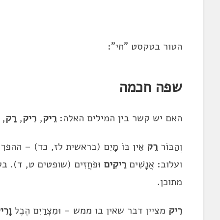
הטור בטקסט "חי":
שפה חכמה
האם יש קשר בין המילים האלה:
רֵיק
,
רִיק
,
רַק
,
וְהַבּוֹר
רֵק
אֵין בּוֹ מָיִם (בראשית לז, כד) – ההפך 
ועלוב: אֲנָשִׁים
רֵיקִים
וּפֹחֲזִים (שופטים ט, ד). ב
מתוכן.
רִיק
מציין דבר שאין בו ממש – וּמִצְרַיִם הֶבֶל
וָרִי