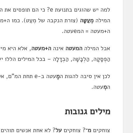
למה יש שהוגים בתנועת e? כי הם תופסים את המילה כאילו היא מורכבת מ
המילה
מְעַטָּה
ה+מעטה = המeעטה.
אבל המילה
המעטה
אינה
ה+מעטה
, אלא היא מ
הַפְסָקָה, הַלְבָּשָׁה, הַבְדָלָה – בכל המילים הללו 
לכן אין סיבה להגות ה
מֶ
עטה ב-e תחת המ"ם, אלא ההגייה הנכונה היא בשווא נח: ה
ה
מְ
עטה.
מילים גנובות
צוחקים
מ־
? צוחקים
על
? לא אחת אנשים תוהים