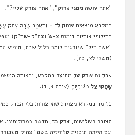
"אתה עושה
ממני
צחוק", "אתה צוחק
עליי
?".
במקרא מוצאים
צוחק ל
־ – וַתֹּאמֶר שָׂרָה צְחֹק עָשָׂ
בחילופי אותיות דומות
צ-שׂ
(
צ
ח"ק-
שׂ
ח"ק) מופיע
"אשת חיל" שנוהגים לומר בליל שבת, מופיע המשפט 
(משלי לא, כה).
אבל גם
שחק על
מתועד במקרא, ובאותה המשמע
שָׂחֲקוּ עַל
מִשְׁבַּתֶּהָ (איכה א, ז).
כלומר במקרא מצויות שתי צורות בלי הבדל במ
הצורה השלישית,
צחק מ־
, חדשה במחוזותינו. א
וגם הייתה תוכנית טלוויזיה בשם "צחוק
מ
עבודה"