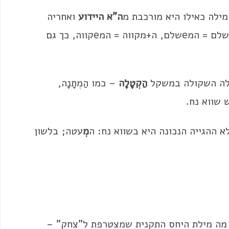
ה"א היידוע
ואחריה
(צורת הנקבה של מְעַט). כמו ה+משלם = המeשלם, ה+מקווה = המeקווה, כך גם
ילה השקולה במשקל
הַקְטָלָה
– כמו הַמְתָנָה,
יש שווא נח.
מְ
עטה; בלשון
 מה מילת היחס התקנית שמצטרפת ל"צחק" –