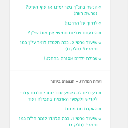
הנשר בתנ"ך נשר ימינו או עוף העיט?
‏(פרשת ראה‏)
לדרוך על הדרכון!
הידעתם שביום חמישי אין אות שי"ן?
שיעור פרטי 2: ככה תלמדו לומר עי"ן כמו
תימנים! (חלק ח)‏
אכילת ילדים אסורה בהחלט!
ועדת המדרוג – הנצפים ביותר
בעברית זה נשמע טוב יותר: תרגום עברי
לקדיש ולקטעי הארמית בתפילה ועוד
האקדח מת מחום
שיעור פרטי 1: ככה תלמדו לומר חי"ת כמו
תימני! ‏(חלק ז‏)