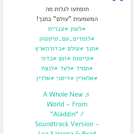
תופתעו לגלות מה
המשמעות "עולם" בתנך!
#לשון
#עברית
#לומדים_עם_טיקטוק
#תנך
#עולם
#כדורהארץ
#קיימות
#זמן
#כדור
#תמיד
#לעד
#לנצח
#אלאדין
#דיסני
#אלדין
♬ A Whole New
World – From
"Aladdin" /
Soundtrack Version –