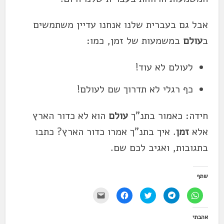
אבל גם בעברית שלנו אנחנו עדיין משתמשים
ב
עולם
במשמעות של זמן, כמו:
לעולם לא עוד!
כף רגלי לא תדרוך שם לעולם!
חידה: כאמור בתנ"ך
עולם
הוא לא כדור הארץ
אלא
זמן
. איך בתנ"ך אמרו כדור הארץ? כתבו
בתגובות, ואגיב לכם שם.
שתף
ל
ל
ל
ל
י
ח
ח
ח
ח
ש
י
י
צ
י
ל
צ
צ
ו
צ
ל
אהבתי
ה
ה
כ
ה
ח
ל
ל
ד
ל
ו