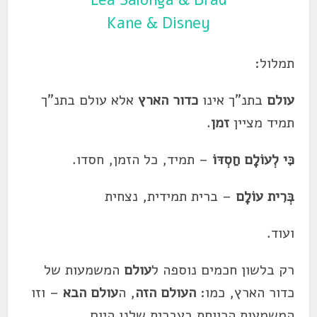
Lea Salonga & Brad
Kane & Disney
תמלול:
עולם
בתנ"ך אינו
כדור הארץ
אלא עולם בתנ"ך
תמיד מציין
זמן
.
כִּי לְעוֹלָם חַסְדּוֹ
– תמיד, כל הזמן, חסדו.
בְּרִית
עוֹלָם
– ברית תמידית, נצחית
ועוד.
רק בלשון חכמים נוספה ל
עולם
המשמעות של
כדור הארץ, כמו:
העולם הזה
, ה
עולם הבא
– וזו
המשמעות הרווחת בעברית שלנו היום.