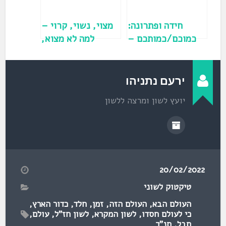
ח
ד
ש
)
חידה ופתרונה:
מצוי, נשוי, קרוי –
כמוכם/כמותכם –
למה לא מצוא,
האם יש טעות
נשוא, קרוא?
בשלט?
ירעם נתניהו
יועץ לשון ומרצה ללשון
20/02/2022
טיקטוק לשוני
העולם הבא
,
העולם הזה
,
זמן
,
חלד
,
כדור הארץ
,
כי לעולם חסדו
,
לשון המקרא
,
לשון חז"ל
,
עולם
,
תבל
,
תנ"ך