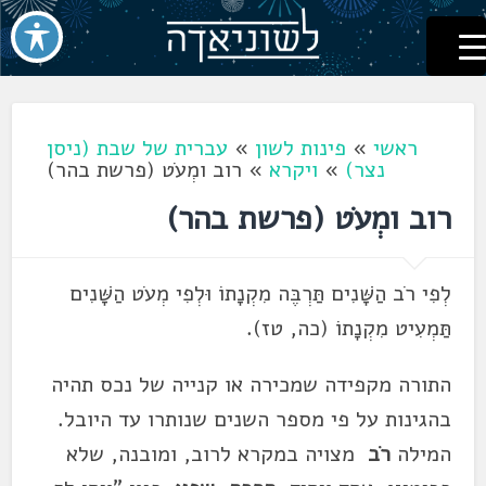
לשוניאדה
עברית. לשון. שפה
דלג
לתוכן
ראשי
»
פינות לשון
»
עברית של שבת (ניסן
נצר)
»
ויקרא
»
רוב ומְעֹט (פרשת בהר)
רוב ומְעֹט (פרשת בהר)
לְפִי רֹב הַשָּׁנִים תַּרְבֶּה מִקְנָתוֹ וּלְפִי מְעֹט הַשָּׁנִים
תַּמְעִיט מִקְנָתוֹ (כה, טז).
התורה מקפידה שמכירה או קנייה של נכס תהיה
בהגינות על פי מספר השנים שנותרו עד היובל.
המילה
רֹב
מצויה במקרא לרוב, ומובנה, שלא