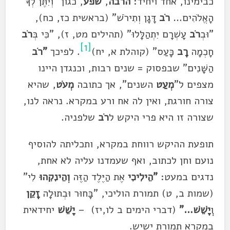
כבימינו, אחד ויחיד:
הרבה
,
שפע
, כגון "וְיִתֶּן לְךָ
הָאֱלֹהִים…
רֹב
דָּגָן וְתִירֹשׁ" (בראשית כז, כח),
"וּבְ
רֹב
עָשְׁרָם יִתְהַלָּלוּ" (תהילים מט, ז), "כִּי בְּ
רֹב
[1]
חָכְמָה
רָב
כָּעַס" (קוהלת א, יח)
. לפיכך
"רֹב
הַשָּׁנִים" שבפסוק = שנים רבות, וכנגדן היינו
מצפים ל"
מְעַט
השנים", אך כתובה
מְעֹט
, שהיא
צורה חורגת, ואין לה אח ורע במקרא. נראה לנו,
שצורה זו היא פרי היקש ל
רֹב
שלפניה.
תופעת ההיקש רווחת במקרא, ותכליתה להוסיף
נועם וחן לכתוב, ואף שעמדנו עליה לא אחת,
נדגים במעט:
"הֵילִיכִי
אֶת הַיֶּלֶד הַזֶּה
וְהֵינִקִהוּ
לִי"
(שמות ב, ט) תמורת הוליכי, "בָּחוּר וּבְתוּלָה
זָקֵן
ו
ְיָשֵׁשׁ…”
(דברי הימים ב לו,יז) –
יָשֵׁשׁ
יחידאית
במקרא תמורת ישיש.