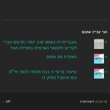
הכי עניין אתכם
בעברית זה נשמע טוב יותר: תרגום עברי
לקדיש ולקטעי הארמית בתפילה ועוד
האקדח מת מחום
שיעור פרטי 1: ככה תלמדו לומר חי"ת
כמו תימני! ‏(חלק ז‏)
© 2026
לשוניאדה
UP ↑