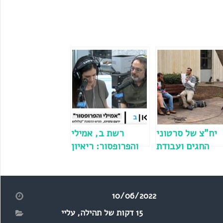
יח"צ של סרטוני
רשת ב, אמילי
החגים ועבודת
והפרופסור: ריאיון
כוכבים
עימי על ניקוד, על
ההסכת "קולולושה"
ועוד כופתאות
10/06/2022
15 דקות של תהילה
,
עליי