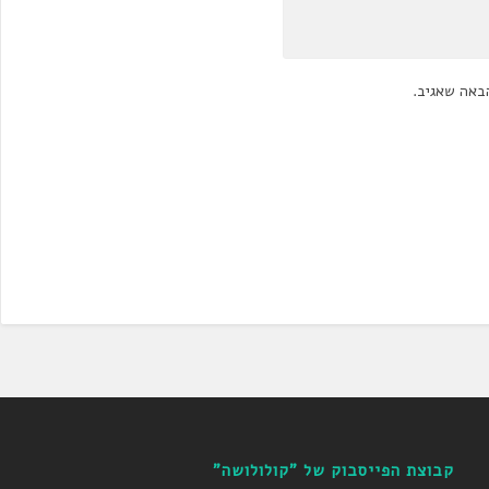
באה שאגיב.
קבוצת הפייסבוק של "קולולושה"