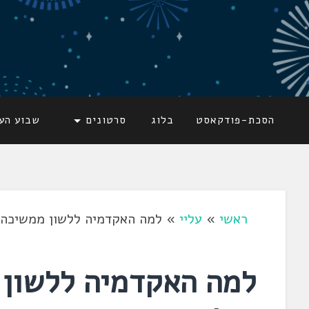
דלג
לתוכן
לשוניאדה
עברית. לשון. שפה
הסכת-פודקאסט
בלוג
סרטונים
שבוע הע
ראשי
»
עליי
»
למה האקדמיה ללשון ממשיכה ל
למה האקדמיה ללשון