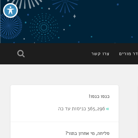
ר מורים
צרו קשר
כנסו כנסו!
365,296 כניסות עד כה
סליחה, מי אחרון בתור?