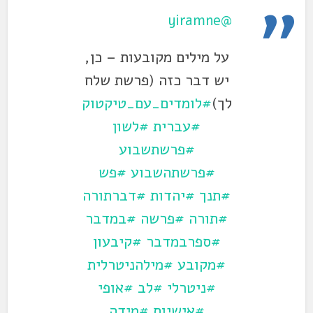
@yiramne
על מילים מקובעות – כן,
יש דבר כזה (פרשת שלח
לך)
#לומדים_עם_טיקטוק
#עברית
#לשון
#פרשתשבוע
#פרשתהשבוע
#פש
#תנך
#יהדות
#דברתורה
#תורה
#פרשה
#במדבר
#ספרבמדבר
#קיבעון
#מקובע
#מילהניטרלית
#ניטרלי
#לב
#אופי
#אישיות
#מידה