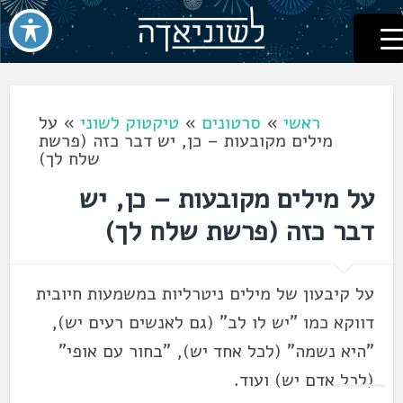
לשוניאדה
עברית. לשון. שפה
דלג
לתוכן
ראשי
»
סרטונים
»
טיקטוק לשוני
»
על
מילים מקובעות – כן, יש דבר כזה (פרשת
שלח לך)
על מילים מקובעות – כן, יש
דבר כזה (פרשת שלח לך)
על קיבעון של מילים ניטרליות במשמעות חיובית
דווקא כמו "יש לו לב" (גם לאנשים רעים יש),
"היא נשמה" (לכל אחד יש), "בחור עם אופי"
(לכל אדם יש) ועוד.