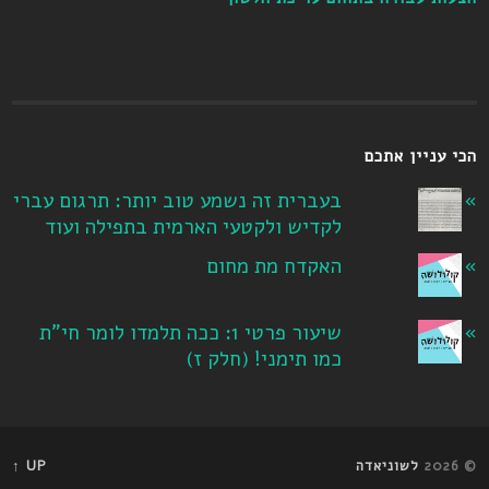
הכי עניין אתכם
בעברית זה נשמע טוב יותר: תרגום עברי
לקדיש ולקטעי הארמית בתפילה ועוד
האקדח מת מחום
שיעור פרטי 1: ככה תלמדו לומר חי"ת
כמו תימני! ‏(חלק ז‏)
© 2026
לשוניאדה
UP ↑