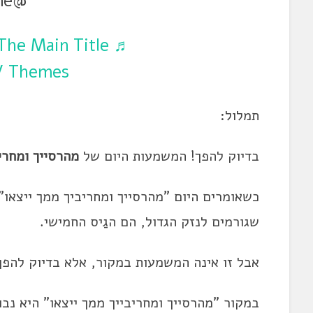
@yiramne
 The Main Title
V Themes
תמלול:
בדיוק להפך! המשמעות היום של
מהרסייך
ומחרי
כשאומרים היום "
מהרסייך
ומחריביך ממך ייצאו"
שגורמים לנזק הגדול, הם הגַיס החמישי.
אבל זו אינה המשמעות במקור, אלא בדיוק להפך
במקור "
מהרסייך
ומחריבייך
ממך ייצאו" היא נבו