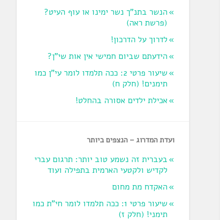
הנשר בתנ"ך נשר ימינו או עוף העיט?
‏(פרשת ראה‏)
לדרוך על הדרכון!
הידעתם שביום חמישי אין אות שי"ן?
שיעור פרטי 2: ככה תלמדו לומר עי"ן כמו
תימנים! (חלק ח)‏
אכילת ילדים אסורה בהחלט!
ועדת המדרוג – הנצפים ביותר
בעברית זה נשמע טוב יותר: תרגום עברי
לקדיש ולקטעי הארמית בתפילה ועוד
האקדח מת מחום
שיעור פרטי 1: ככה תלמדו לומר חי"ת כמו
תימני! ‏(חלק ז‏)