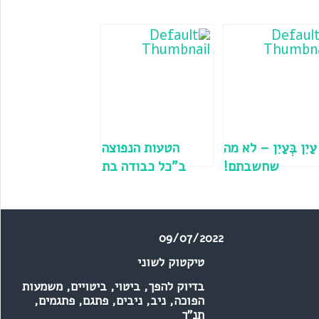
עַיִן בְּעַיִן – לא מה
הטעות הנפוצה
שחשבתם!
ב"כל כבודה בת
מלך פנימה"
09/07/2022
טיקטוק לשוני
בדיוק להפך
,
ביטוי
,
ביטויים
,
משמעות
הפוכה
,
ניב
,
ניבים
,
פתגם
,
פתגמים
,
תנ"ך