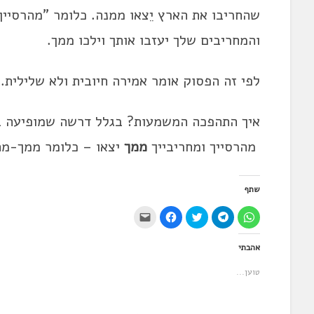
שהחריבו את הארץ יֵצאו ממנה. כלומר "
מהרסייך
והמחריבים שלך יעזבו אותך וילכו ממך.
לפי זה הפסוק אומר אמירה חיובית ולא שלילית.
איך התהפכה המשמעות? בגלל דרשה שמופיעה ב
מהרסייך
ומחריבייך
ממך
יצאו – כלומר ממך-מת
שתף
ל
ל
ל
ל
י
ח
ח
ח
ח
ש
י
י
צ
י
ל
צ
צ
ו
צ
ל
אהבתי
ה
ה
כ
ה
ח
ל
ל
ד
ל
ו
ש
ש
י
ש
ץ
טוען...
י
י
ל
י
כ
ת
ת
ש
ת
ד
ו
ו
ת
ו
י
ף
ף
ף
ף
ל
ב
ב
ב
ב
ש