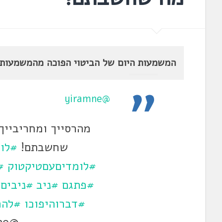
המשמעות היום של הביטוי הפוכה מהמשמעות ה
@yiramne
מהרסייך ומחריבייך
שחשבתם!
#לו
#לומדיםעםטיקטוק
#
#פתגם
#ניב
#ניבים
#דברוהיפוכו
#להפ