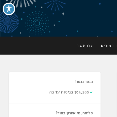
ר מורים
צרו קשר
כנסו כנסו!
365,296 כניסות עד כה
סליחה, מי אחרון בתור?