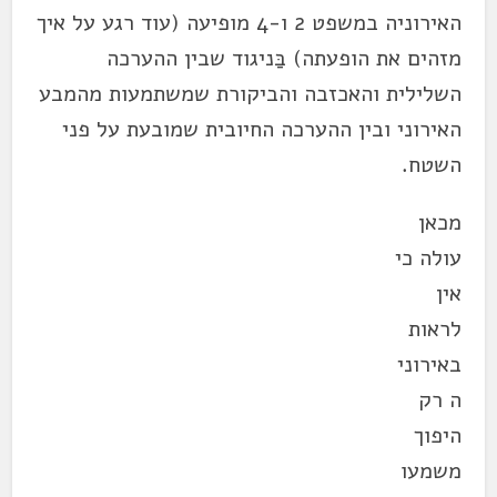
האירוניה במשפט 2 ו-4 מופיעה (עוד רגע על איך
מזהים את הופעתה) בַּניגוד שבין ההערכה
השלילית והאכזבה והביקורת שמשתמעות מהמבע
האירוני ובין ההערכה החיובית שמובעת על פני
השטח.
מכאן
עולה כי
אין
לראות
באירוני
ה רק
היפוך
משמעו