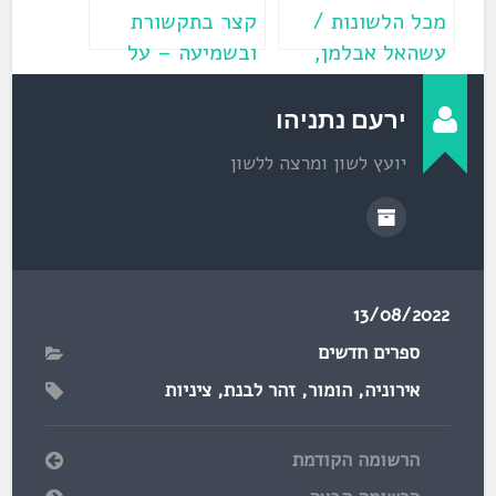
מכל הלשונות /
קצר בתקשורת
עשהאל אבלמן,
ובשמיעה – על
חנוך גמליאל
דו־משמעות קומית
ירעם נתניהו
יועץ לשון ומרצה ללשון
13/08/2022
ספרים חדשים
אירוניה
,
הומור
,
זהר לבנת
,
ציניות
הרשומה הקודמת