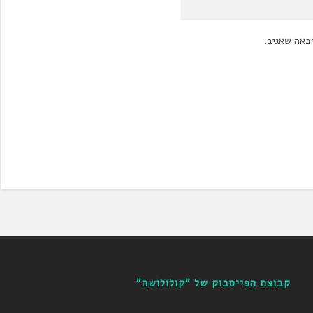
באה שאגיב.
קבוצת הפייסבוק של "קולולושה"