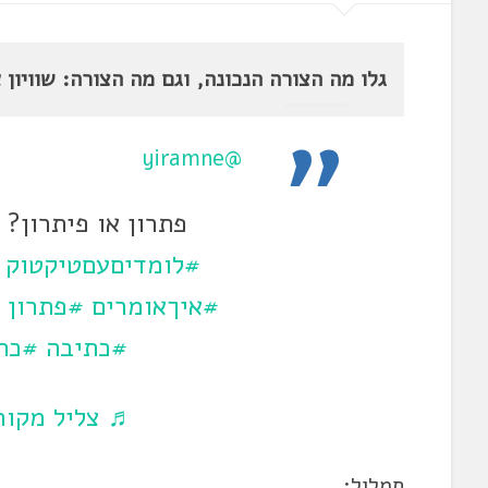
גלו מה הצורה הנכונה, וגם מה הצורה: שוויון או שי
@yiramne
פתרון או פיתרון?
#לומדיםעםטיקטוק
#איךאומרים
#פתרון
#כתיבה
#כת
♬ צליל מקורי
תמלול: