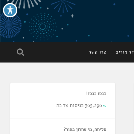
ר מורים
צרו קשר
כנסו כנסו!
365,296 כניסות עד כה
סליחה, מי אחרון בתור?