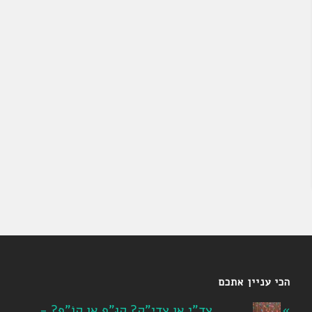
הכי עניין אתכם
צד"י או צדי"ק? קוּ"ף או קוֹ"ף? -