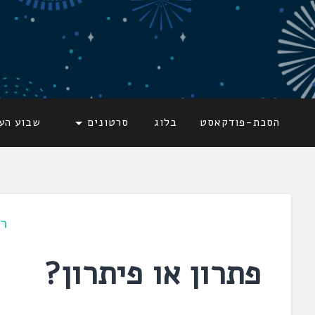
דלג
לתוכן
לשוניאדה
עברית. לשון. שפה
הסכת-פודקאסט
בלוג
סרטונים
שבוע הע
ר
פתרון או פיתרון?