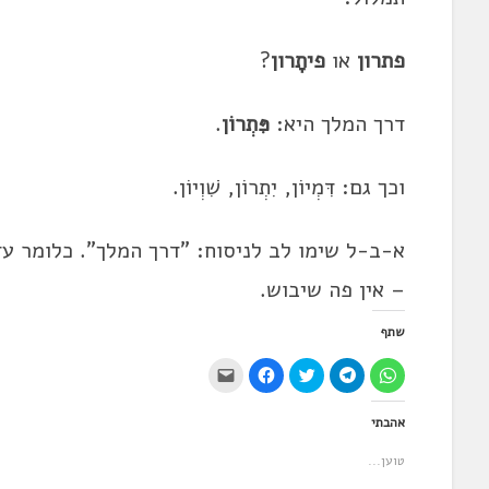
פתרון
או
פיתָרון
?
דרך המלך היא:
פִּתְרוֹן
.
וכך גם: דִּמְיוֹן, יִתְרוֹן, שִׁוְיוֹן.
א-ב-ל שימו לב לניסוח: "דרך המלך". כלומר ע
– אין פה שיבוש.
שתף
ל
ל
ל
ל
י
ח
ח
ח
ח
ש
י
י
צ
י
ל
צ
צ
ו
צ
ל
אהבתי
ה
ה
כ
ה
ח
ל
ל
ד
ל
ו
ש
ש
י
ש
ץ
טוען...
י
י
ל
י
כ
ת
ת
ש
ת
ד