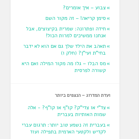
צבוע – איך אומרים?
סימן קריאה! – זה מקור השם
חידה ופתרונה: שמרית בקיצוצים, אבל
אנחנו ממשיכים למרות הכול!
תאהב את הילד שלך גם אם הוא לא ידבר
בחי"ת ועי"ן? ‏(חלק ו‏)
מס הבלו – גלו מה מקור המילה ואם היא
קשורה לפרסית
ועדת המדרוג – הנצפים ביותר
צד"י או צדי"ק? קוּ"ף או קוֹ"ף? - אלה
שמות האותיות בעברית
בעברית זה נשמע טוב יותר: תרגום עברי
לקדיש ולקטעי הארמית בתפילה ועוד