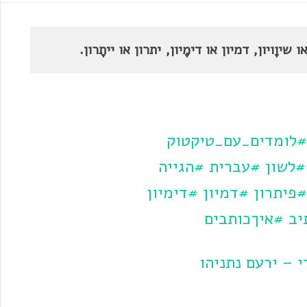
וָויון, דמיון או דימָיון, יתרון או ייתָרון.
#לומדים_עם_טיקטוק
#לשון
#עברית
#הגייה
#פיתרון
#דמיון
#דימיון
יב
#איךכותבים
 – ירעם נתניהו