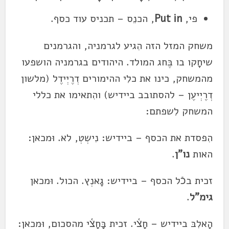
פי,
Put in
, הכנֵס – תכניס עוד כסף.
משחק המזל הזה הִגיע לגרמניה, והגרמנים
שיחָקו בו בֶּחג המולד. היהודים בגרמניה הושפעו
מהמשחק, כינו את כלִי ההימורים דְרֶיְידֶל (מלשון
דְרֶיְיעֶן – להסתובב ביידיש) והִתאימו את כללי
המשחק לִשפתם:
הִפסדת את הכסף – ביידיש: נִישְטְ, לא. וּמכאן:
האות
נו"ן
.
זכית בכֿל הכסף – ביידיש: גָאנְץ. הכול. וּמכאן
גימ"ל
.
הָאלְבּ ביידיש – חָצ֫י. זכית בָּחָצ֫י מהסכום, וּמכאן: