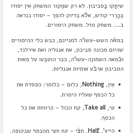
שיחָקו בָּסביבון. לא רק שמֶקור המשחק אין יסודו
בְּהָרְרי קודש, אל֫א בְּדיוק להפך – יסודו כנראה
ב…. משחק מזל. משחק הימורים.
במא֫ה השש-עשר֫ה למניינם, כבש כלִי ההימורים
שהיום מכונה סביבון, את אנגליה ואת אירלנד,
וּבֿמאה השמונֶה-עשר֫ה, כבר הוטבֶּעו על פאות
הסביבון ארב֫ע אותיות אנגליות.
אֵין,
Nothing
, כלום – כלומר: הִפסדת את
כל הכסף שעליו הִימרת.
טי,
Take all
, קח הכול – הִרווחת את כל
הכסף.
הייץ',
Half
, חָצ֫י – קח חָצי מהכּסף שבקופה.