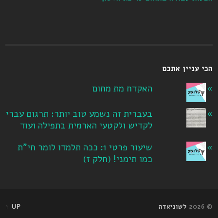
הכי עניין אתכם
האקדח מת מחום
בעברית זה נשמע טוב יותר: תרגום עברי
לקדיש ולקטעי הארמית בתפילה ועוד
שיעור פרטי 1: ככה תלמדו לומר חי"ת
כמו תימני! ‏(חלק ז‏)
© 2026
לשוניאדה
UP ↑