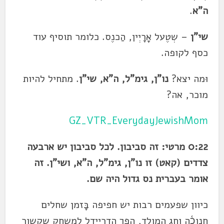
ה"א
.
שי"ן
– שְטֶעל אָרָיְין, הַכנֶס. כלומר תוסיף עוד
כסף לקופה.
וּמה יצא?
נו"ן, גימ"ל, ה"א, שי"ן
. מתחיל להיות
מוכר, אה?
GZ_VTR_EverydayJewishMom
0:22 מרטי: זה סביבון. לכל סביבון יש ארבעה
צדדים (קאט) זו נו"ן, גימ"ל, ה"א, ושי"ן. זה
אומר בעברית נס גדול היה שם.
כיוון שפעמים רבות יש חפיפה בָּזמן שחלים
חנוכ֫ה וֶחג המולד, הפך הדְרֶיידֶל לְמשחק שקשור