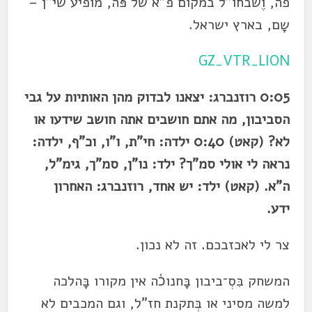
פה, וֶשבחו"ל במקום פ"א של פֹּה, מופיע שי"ן –
שָם, בארץ ישראל.
GZ_VTR_LION
0:05 רוזנברג: יצאנו לבדוק מהן האותיות על גבי
הסביבון, מה אתם חושבים אתה חושב שידעו או
לא? (קאט) 0:40 ילדה: חי"ת, ו"ו, וכ"ף, ילדה:
נראה לי אולי סמ"ך? ילד: נו"ן, סמ"ך, גימ"ל,
ה"א. (קאט) ילד: יש אחד, רוזנברג: האחרון
ידע.
צר לי לאכזבכם. זה לא נכון.
המשחק בִּסְ־ביבון בָּחנוכ֫ה אין מקורו בָּהלכה
למשה מסיני או בְּתקנת חז"ל, וגם המכבים לא