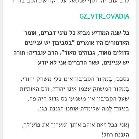
לרב עובדיה יוסף שנשאל על "קדושת הסביבון":
GZ_VTR_OVADIA
כל שנה המודיע מביא כל מיני דברים, אומר
האדמורים היו אומרים "בסביבון יש עניינים
גדולים מאוד, גבוהים מאוד". הרב עובדיה: תורה
יש עניינים, שאר הדברים אני לא יודע
נסכם, בָּמקור הסביבון אינו כלִי משחק יהודי,
בָּמקור המשחק עצמו אינו יהודי, וגם האותיות
שעל הסביבון אין משמען נס גדול היה פה,
בניגוד לֶמה שלימדה אותנו הגננת בגן.
וָאני בכל זאת אוהב אותך וּמעריך את פוֹעוֹלך,
הגננת רחל!