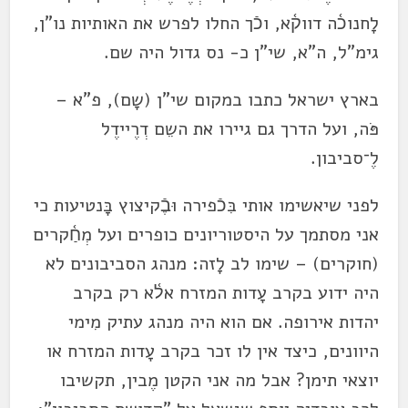
לָחנוכ֫ה דווק֫א, וכֿך החלו לפרש את האותיות נו"ן,
גימ"ל, ה"א, שי"ן כ- נס גדול היה שם.
בארץ ישראל כתבו במקום שי"ן (שָם), פ"א –
פֹּה, ועל הדרך גם גיירו את השֵם דְרֶיידֶל
לֶ־סביבון.
לפני שיאשימו אותי בִּכֿפירה וּבֶֿקיצוץ בָּנטיעות כי
אני מסתמך על היסטוריונים כופרים ועל מְחַ֫קרים
(חוקרים) – שימו לב לָזה: מנהג הסביבונים לא
היה ידוע בקרב עָדות המזרח אל֫א רק בקרב
יהדות אירופה. אם הוא היה מנהג עתיק מִימי
היוונים, כיצד אין לו זכר בקרב עָדות המזרח או
יוצאי תימן? אבל מה אני הקטן מֶבין, תקשיבו