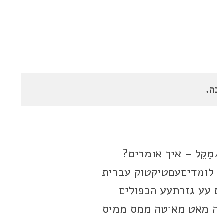
ה.
מֵקֵל – איך אומרים?
לומדיםעםטיקטוק עברית
 עע גזרתעע הכפולים
ה מאט מאיטה ממס ממיס