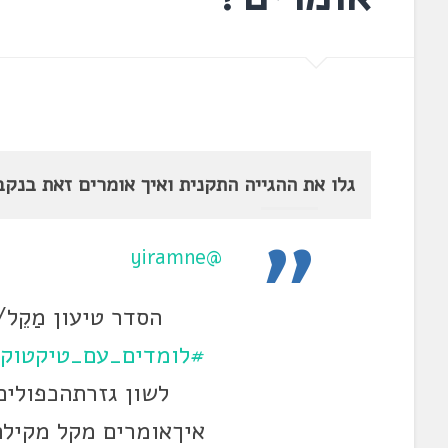
גלו את ההגייה התקנית ואיך אומרים זאת בנקב
@yiramne
הסדר טיעון מַקֵל/
#לומדים_עם_טיקטוק
לשון גזרתהכפולים
איךאומרים מקל מקיל