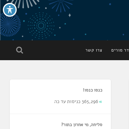
ר מורים
צרו קשר
כנסו כנסו!
365,296 כניסות עד כה
סליחה, מי אחרון בתור?