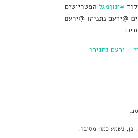
קוד
#ינוןמגל
הפטריוטים
ם @ירעם נתניהו @ירעם
ניהו
 – ירעם נתניהו
ֵב.
. כן, נשמע כמו: מסִיבה.