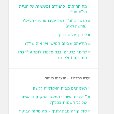
מח'תח'תים: סיפורים ומעשיות על הגיית
חי"ת ועי"ן
הנשר בתנ"ך נשר ימינו או עוף העיט?
‏(פרשת ראה‏)
לדרוך על הדרכון!
הידעתם שביום חמישי אין אות שי"ן?
שיעור פרטי 2: ככה תלמדו לומר עי"ן כמו
תימנים! (חלק ח)‏
ועדת המדרוג – הנצפים ביותר
תשמוצים מבית האקדמיה ללשון
"בעזרת השם": המאגר המקוון הראשון
של כל השמות בתנ"ך!
טול קורה מבין עיניך - מה מקור הביטוי