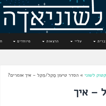
ברית
עליי
הרצאות
מיוחדים
חד
טוק לשוני
»
הסדר טיעון מַקֵל/מֵקֵל – איך אומרים?
ל – איך