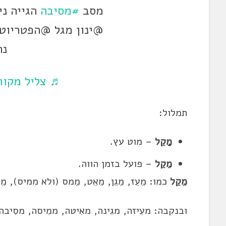
מסב
#מסיבה
הגייה ני
@ינון מגל @הפטריוטי
נת
♬ צליל מקורי
תמלול:
מַקֵל
– מוט עץ.
מֵקֵל
– פועל בזמן הווה.
מֵקֵל
כמו: מֵעֵז, מֵגֵן, מֵאֵט, מֵמס (ולא ממיס), מֵס
ובנקבה: מעִיזה, מגִינה, מאִיטה, ממִיסה, מסִיבה