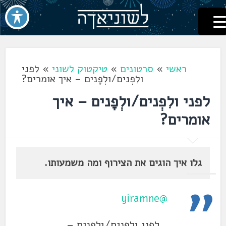
לשוניאדה
עברית. לשון. שפה
דלג
לתוכן
ראשי
»
סרטונים
»
טיקטוק לשוני
»
לפני
ולִפְנים/ולְפָנים – איך אומרים?
לפני ולִפְנים/ולְפָנים – איך
אומרים?
גלו איך הוגים את הצירוף ומה משמעותו.
@yiramne
לפני ולִפְנים/ולְפָנים –