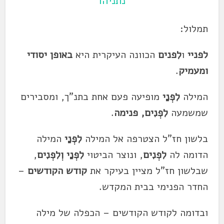
נתניהו
תמלול:
לפניי
ו
לִפנים
הכוונה העיקרית היא
באופן יסודי
ומעמיק
.
המילה
לִפְנַי
מופיעה פעם אחת בתנ"ך, ומסבירים
שמשמעה
לִפְנִים, פנימה
.
בלשון חז"ל הצטרפה אל המילה
לִפְנַי
המילה
הדומה לה
לִפְנִים
, ונוצר הביטוי
לִפְנַי וְלִפְנִים
,
שבלשון חז"ל מציין בעיקר את
קודש הקודשים
–
החדר הפנימי בבית המקדש.
ובדומה לקודש הקודשים – הכפלה של מילה