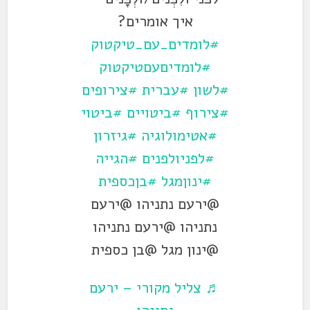
איך אומרים?
#לומדים_עם_טיקטוק
#לומדיםעםטיקטוק
#לשון
#עברית
#צירופים
#צירוף
#ביטויים
#ביטוי
#אטימולוגיה
#גיזרון
#לפניולפנים
#הגייה
#ינוןמגל
#בןכספית
@ירעם נתניהו @ירעם
נתניהו @ירעם נתניהו
@ינון מגל @בן כספית
♬ צליל מקורי – ירעם