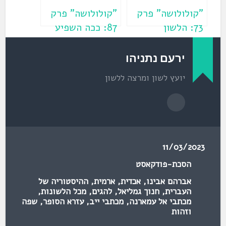
"קולולושה" פרק
"קולולושה" פרק
73: הלשון
87: ככה השפיע
הייחודית של פרקי
הרמב"ם על עברית
אבות / פרופ'
ימינו / ד"ר דורון
ירעם נתניהו
שמעון שרביט
יעקב
יועץ לשון ומרצה ללשון
11/03/2023
הסכת-פודקאסט
אברהם אבינו
,
אכדית
,
ארמית
,
ההיסטוריה של
העברית
,
חנוך גמליאל
,
להגים
,
מכל הלשונות
,
מכתבי אל עמארנה
,
מכתבי ייב
,
עזרא הסופר
,
שפה
וזהות