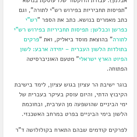
אבלמן). עבודת הדוקטור שלו עוסקת בנושא
"תפיסות תחביריות בפירוש רש"י לתורה", וגם
כתב מאמרים בנושא. כתב את הספר "
רש"י
כפרשן וכבלשן: תפיסות תחביריות בפירוש רש"י
לתורה
" בהוצאת מוסד ביאליק, ואת "
פרקים
בתולדות הלשון העברית – יחידה ארבע: לשון
הפיוט הארץ ישראלי
" מטעם האוניברסיטה
הפתוחה.
בוגר ישיבת הר עציון בגוש עציון, לימד בישיבת
הקיבוץ הדתי, והיום עוסק בעיקר בעברית של
ימי הביניים שהושפעה מן הערבית, ובחוכמת
הלשון בימי הביניים בפרט במרחב האשכנזי.
לפרקים קודמים שבהם התארח בקולולושה ד"ר