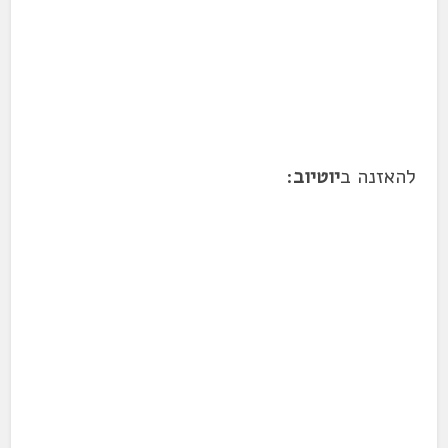
להאזנה ב
יוטיוב
: