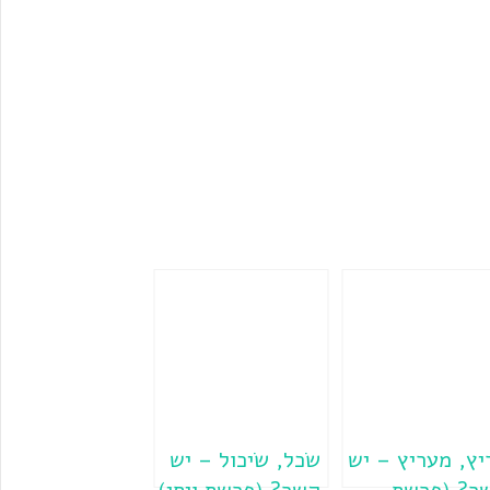
יץ, מעריץ – יש
שׂכל, שׂיכול – יש