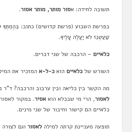
תשובה לחידה: א
סור מותר, מותר אסור
.
בפרשת השבוע (פרשת קדושים) כתוב: בְּהֶמְתְּךָ לֹא 
שַׁעַטְנֵז לֹא יַעֲלֶה עָלֶיךָ.
כלאיים
– הרכבה של שני דברים.
השורש של
כלאיים
הוא
כ-ל-א
המזכיר את המי
מה הקשר בין כליאה ובין ערבוב והרכבה? ד"ר נ
לאסור
, הרי מי שבכלא הוא
אסיר
. במקור לאסור ה
כלאיים הם קישור וחיבור של שני מינים.
תופעה מעניינת קרתה למילה
לאסור
וגם לצורה 