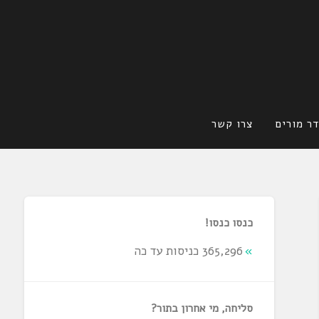
ר מורים
צרו קשר
כנסו כנסו!
365,296 כניסות עד כה
סליחה, מי אחרון בתור?