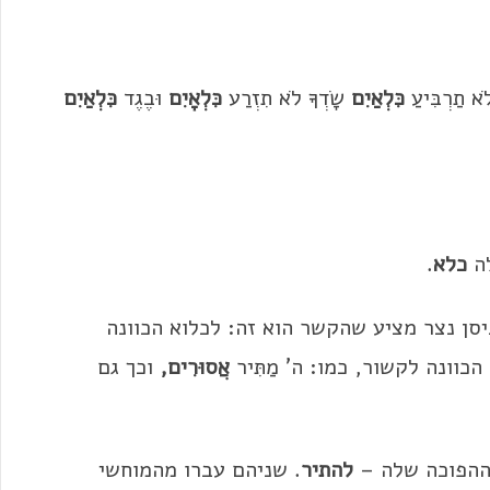
תַרְבִּיעַ
כִּלְאַיִם
שָׂדְךָ לֹא תִזְרַע
כִּלְאָיִם
וּבֶגֶד
כִּלְאַיִם
לה
כלא
.
יסן נצר מציע שהקשר הוא זה: לכלוא הכוונה
כוונה לקשור, כמו: ה' מַתִּיר
אֲסוּרִים,
וכך גם
ההפוכה שלה –
להתיר
. שניהם עברו מהמוחשי