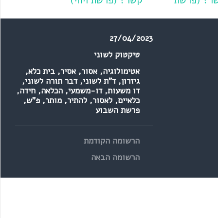
ר? (פרשת
קשר? (פרשת ויחי)
רים)
27/04/2023
טיקטוק לשוני
אטימולוגיה
,
אסור
,
אסיר
,
בית כלא
,
גיזרון
,
ד"ת לשוני
,
דבר תורה לשוני
,
דו משעות
,
דו-משמעי
,
הכלאה
,
חידה
,
כלאיים
,
לאסור
,
להתיר
,
מותר
,
פ"ש
,
פרשת השבוע
הרשומה הקודמת
הרשומה הבאה