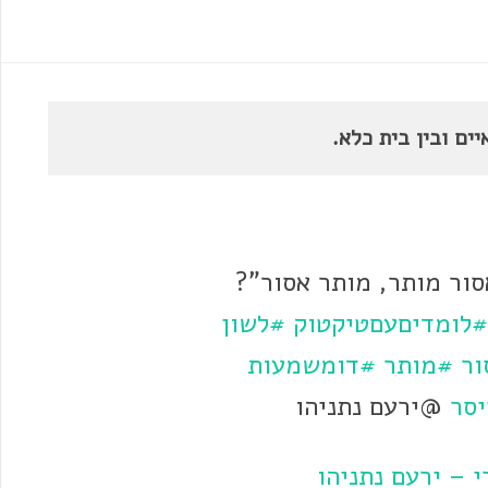
ים ובין בית כלא.
סור מותר, מותר אסור"?
#לומדיםעםטיקטוק
#לשון
ור
#מותר
#דומשמעות
יסר
@ירעם נתניהו
 – ירעם נתניהו