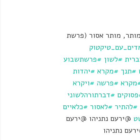
ותר, מותר אסור (פרשת
דים_עם_טיקטוק
רית
#לשון
#פרשתשבוע
#תנך
#מקרא
#יהדות
מקרא
#פרשה
#ויקרא
פסוקים
#דברתורהלשוני
#להתיר
#לאסור
#כלאיים
ט
@ירעם נתניהו @ירעם
ירעם נתניהו