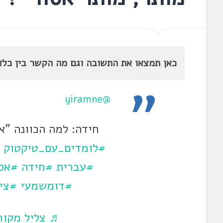
כאן תמצאו את התשובה וגם מה הקשר בין כלאי
@yiramne
חידה: למה הכוונה "א
#לומדים_עם_טיקטוק
#עברית
#חידה
#אס
#דומשמעי
#צי
♬ צליל מקורי