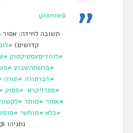
@yiramne
תשובה לחידה: אסור מ
קדושים)
#לומ
#לומדיםעםטיקטוק
#עב
#פרשתהשבוע
#פש
#דברתורה
#תורה
#
#ספרויקרא
#פסוק
#
#אסור
#מותר
#לקשור
#כלא
#מוחשי
#מופש
נתניהו @