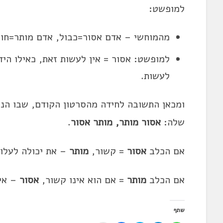
למופשט:
מהמוחשי – אדם אסור=כבול, אדם מותר=חו
למופשט: אסור = אין לעשות זאת, כאילו היד
לעשות.
ומכאן התשובה לחידה מהסרטון הקודם, שבו הנה
שלה:
אסור מותר, מותר אסור
.
אם הכלב
אסור
= קשור,
מותר
– את יכולה לעלות
אם הכלב
מותר
= אם הוא אינו קשור,
אסור
– אי
שתף