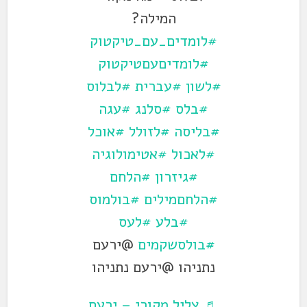
המילה?
#לומדים_עם_טיקטוק
#לומדיםעםטיקטוק
#לשון
#עברית
#לבלוס
#בלס
#סלנג
#עגה
#בליסה
#לזולל
#אוכל
#לאכול
#אטימולוגיה
#גיזרון
#הלחם
#הלחםמילים
#בולמוס
#בלע
#לעס
#בולסשקמים
@ירעם
נתניהו @ירעם נתניהו
♬ צליל מקורי – ירעם