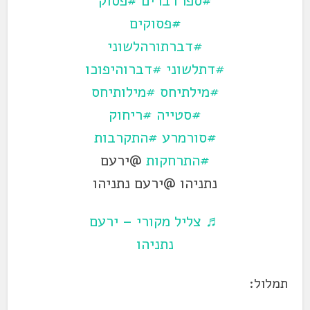
#ספרדברים
#פסוק
#פסוקים
#דברתורהלשוני
#דתלשוני
#דברוהיפוכו
#מילתיחס
#מילותיחס
#סטייה
#ריחוק
#סורמרע
#התקרבות
#התרחקות
@ירעם
נתניהו @ירעם נתניהו
♬ צליל מקורי – ירעם
נתניהו
תמלול: