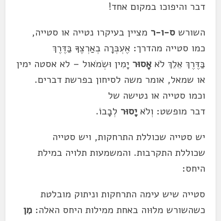
דבר
והיפוכו במקום אחד!
השורש
ס-ו-ר
מציין בעיקרו נטייה או סטייה,
כמו סטייה מהדרך:
אֶעְבְּרָה בְאַרְצֶךָ בַּ
דֶּרֶךְ
בַּדֶּרֶךְ אֵלֵךְ לֹא
אָסוּר
יָמִין וּשְׂמֹאול – לא אסטה ימין
או שמאל, אומר משה לסיחון בפרשת
דבר
ים.
וכמו סטייה או נטישה של
דבר
מופשט:
וְלֹא
יָסוּר
לְבָבוֹ.
יש סטייה שכוללת התרחקות, ויש סטייה
שכוללת התקרבות. והמשמעות תלויה במילת
היחס:
סטייה שיש עימה
התרחקות וניתוק
מובלטת
כשהשורש מלוּוה באחת ממילות היחס האלה:
מִן