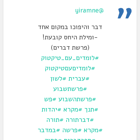
@yiramne
דבר והיפוכו במקום אחד
-ומילת היחס קובעת!
(פרשת דברים)
#לומדים_עם_טיקטוק
#לומדיםעםטיקטוק
#עברית
#לשון
#פרשתשבוע
#פרשתהשבוע
#פש
#תנך
#מקרא
#יהדות
#דברתורה
#תורה
#מקרא
#פרשה
#במדבר