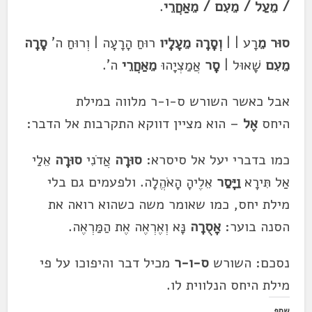
/
מֵעַל / מֵעִם /
מֵאַחֲרֵי
.
סוּר
מֵ
רָע |
|
וְסָרָה
מֵעָלָיו
רוּחַ הָרָעָה |
וְרוּחַ ה'
סָרָה
מֵעִם
שָׁאוּל |
סָר
אֲמַצְיָהוּ
מֵאַחֲרֵי
ה'.
אבל כאשר השורש ס-ו-ר
מלווה במילת
היחס
אֶל
– הוא מציין דווקא התקרבות אל ה
דבר
:
כמו ב
דבר
י יעל אל סיסרא:
סוּרָה
אֲדֹנִי
סוּרָה
אֵלַי
אַל תִּירָא
וַיָּסַר
אֵלֶיהָ הָאֹהֱלָה. ולפעמים גם בלי
מילת יחס, כמו שאומר משה כשהוא רואה את
הסנה בוער:
אָסֻרָה
נָּא וְאֶרְאֶה אֶת הַמַּרְאֶה.
נסכם: השורש
ס-ו-ר
מכיל
דבר
והיפוכו על פי
מילת היחס הנלווית לו.
שתף