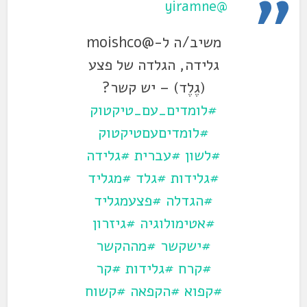
@yiramne
משיב/ה ל-@moishco
גלידה, הגלדה של פצע
(גֶלֶד) – יש קשר?
#לומדים_עם_טיקטוק
#לומדיםעםטיקטוק
#לשון
#עברית
#גלידה
#גלידות
#גלד
#מגליד
#הגדלה
#פצעמגליד
#אטימולוגיה
#גיזרון
#ישקשר
#מההקשר
#קרח
#גלידות
#קר
#קפוא
#הקפאה
#קשוח