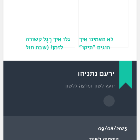
ח
ב
ח
ל
ו
ן
ח
ד
ש
)
לא תאמינו איך
גלו איך רֶגֶל קשורה
הוגים "תיקו"
לזמן! (שבת חול
המועד)
ירעם נתניהו
יועץ לשון ומרצה ללשון
09/08/2023
טיקטוק לשוני