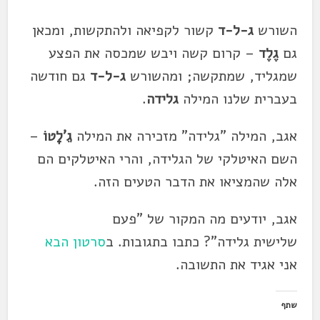
השורש
ג-ל-ד
קשור לקפיאה ולהתקשות, ומכאן
גם
גֶלֶד
– קרום קשה ויבש שמכסה את הפצע
שמגליד, שמתקשה; ומהשורש
ג-ל-ד
גם חודשה
בעברית שלנו המילה
גלידה
.
אגב,
המילה "
גלידה
" מזכירה את המילה
גֵ'לָטוֹ
–
השם האיטלקי של ה
גלידה
, והרי האיטלקים הם
אלה שהמציאו את הדבר הטעים הזה.
אגב, יודעים מה המקור של "פעם
שלישית
גלידה
"? כתבו בתגובות. ב
סרטון הבא
אני אגיד את התשובה.
שתף