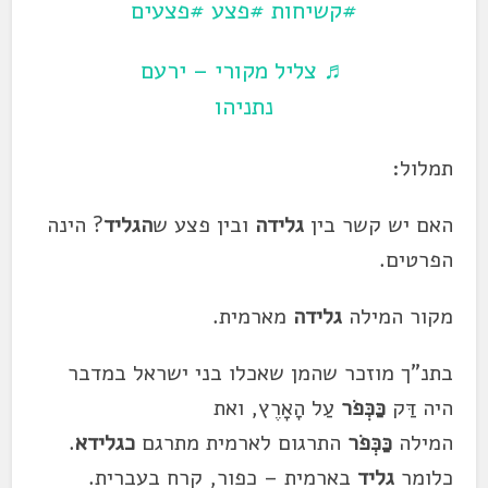
#קשיחות
#פצע
#פצעים
♬ צליל מקורי – ירעם
נתניהו
תמלול:
האם יש קשר בין
גלידה
ובין פצע ש
הגליד
? הינה
הפרטים.
מקור המילה
גלידה
מארמית.
בתנ"ך מוזכר שהמן שאכלו בני ישראל במדבר
היה
דַּק
כַּכְּפֹר
עַל הָאָרֶץ
, ואת
המילה
כַּכְּפֹר
התרגום לארמית מתרגם
כגלידא
.
כלומר
גליד
בארמית – כפור, קרח בעברית.