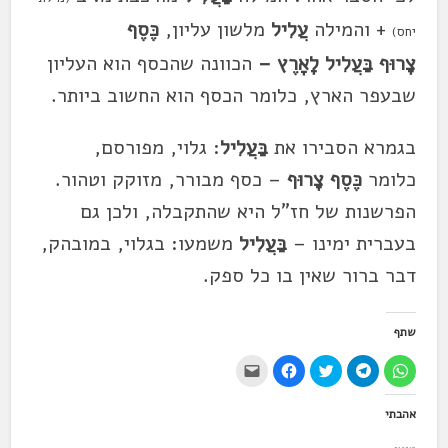
+ והמילה
עֲלִיל
מלשון עליון,
כֶּסֶף
יחס)
צָרוּף
בַּעֲלִיל
לָאָרֶץ –
הכוונה שהכסף הוא העליון
שבעפר הארץ, כלומר הכסף הוא החשוב ביותר.
בגמרא הסבירו את
בַּעֲלִיל
: גלוי, מפורסם,
כלומר
כֶּסֶף צָרוּף
– כסף מבורר, מזוקק וטהור.
הפרשנות של חז"ל היא שהתקבלה, ולכן גם
בעברית ימינו –
בַּעֲלִיל
משמעו: בגלוי, במובהק,
דבר ברור שאין בו כל ספק.
שתף
ל
ל
ל
ל
י
ח
ח
ח
ח
ש
י
י
צ
י
ל
צ
צ
ו
צ
ל
אהבתי
ה
ה
כ
ה
ח
ל
ל
ד
ל
ו
ש
ש
י
ש
ץ