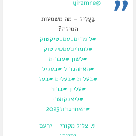
@yiramne
בַּעֲלִיל – מה משמעות
המילה?
#לומדים_עם_טיקטוק
#לומדיםעםטיקטוק
#לשון
#עברית
#האחהגדול
#בעליל
#בעלות
#בעלים
#בעל
#עליון
#ברור
#ליאלקוצרי
#האחהגדול2023
♬ צליל מקורי – ירעם
נתניהו