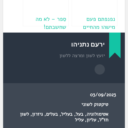
ש
)
נפנפתם פעם
סֵפר – לא מה
מישהו מהחיים
שחשבתם!
שלכם? ‏(פרשת צו‏)
ירעם נתניהו
יועץ לשון ומרצה ללשון
03/09/2023
טיקטוק לשוני
אטימולוגיה
,
בעל
,
בעליל
,
בעלים
,
גיזרון
,
לשון
חז"ל
,
עליון
,
עליל