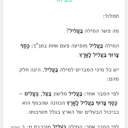
תמלול:
מה פשר המילה
בַּעֲלִיל
?
המילה
בַּעֲלִיל
מופיעה פעם אחת בתנ"ך:
כֶּסֶף
צָרוּף
בַּעֲלִיל
לָאָרֶץ
.
יש כל מיני הסברים למילה
בַּעֲלִיל
,
הינה חלק
מהם:
לפי הסבר אחד:
בַּעֲלִיל
מלשון
בַּעַל
,
בְּעָלִים
–
כֶּסֶף צָרוּף
בַּעֲלִיל
לָאָרֶץ
הכוונה שהכסף הוא
כביכול הבעלים של הארץ בגלל חשיבותו.
לפי הסבר אחר: המילה
בַּעֲלִיל
מורכבת מ: ב
(מילת