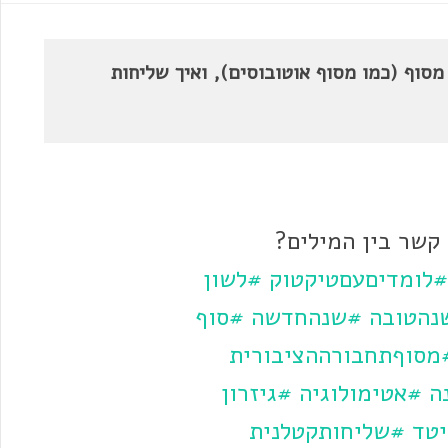
מסוף (כמו מסוף אוטובוסים), ואיך שליחות
 קשר בין המילים?
#לומדיםעםטיקטוק
#לשון
נהטובה
#שנהחדשה
#סוף
מסוףתחבורההציבורית
ה
#אטימולוגיה
#גיזרון
יטד
#שליחותקטלנית