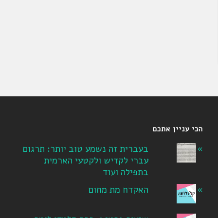
הכי עניין אתכם
בעברית זה נשמע טוב יותר: תרגום
עברי לקדיש ולקטעי הארמית
בתפילה ועוד
האקדח מת מחום