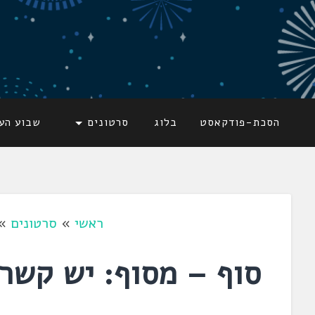
דלג
לתוכן
לשוניאדה
עברית. לשון. שפה
הסכת-פודקאסט
בלוג
סרטונים
שבוע הע
ראשי
»
סרטונים
»
סוף – מסוף: יש קשר 