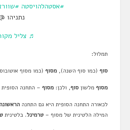
#אסטהלהויסטה
#שוורצ
נתניהו @
♬ צליל מקורי
תמלול:
סוף
(כמו סוף
השנה
),
מסוף
(כמו מסוף אוטובוס
מסוף
מלשון
סוף
, ולכן:
מסוף
–
התחנה הסופית ש
לכאורה התחנה הסופית היא גם התחנה
ה
ראש
ונה
המילה הלטינית של מסוף –
טרמינל
. בלטינית
טר