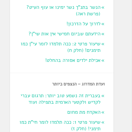
הנשר בתנ"ך נשר ימינו או עוף העיט?
‏(פרשת ראה‏)
לדרוך על הדרכון!
הידעתם שביום חמישי אין אות שי"ן?
שיעור פרטי 2: ככה תלמדו לומר עי"ן כמו
תימנים! (חלק ח)‏
אכילת ילדים אסורה בהחלט!
ועדת המדרוג – הנצפים ביותר
בעברית זה נשמע טוב יותר: תרגום עברי
לקדיש ולקטעי הארמית בתפילה ועוד
האקדח מת מחום
שיעור פרטי 1: ככה תלמדו לומר חי"ת כמו
תימני! ‏(חלק ז‏)