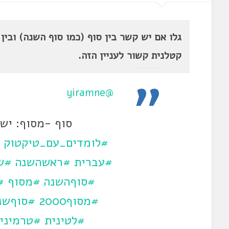
גלו אם יש קשר בין סוף (כמו סוף השנה) ובין 
קטלנית קשור לעניין הזה.
@yiramne
סוף -מסוף: יש
#לומדים_עם_טיקטוק
#עברית
#ראשהשנה
#ש
#סוףהשנה
#מסוף
#
#מסוף2000
#סוףשנ
#לטינית
#טרמיני