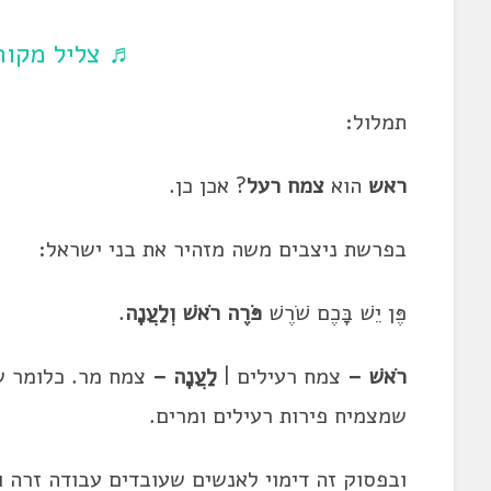
♬ צליל מקורי
תמלול:
ראש
הוא
צמח רעל
? אכן כן.
בפרשת ניצבים משה מזהיר את בני ישראל:
פֶּן יֵשׁ בָּכֶם שֹׁרֶשׁ
פֹּרֶה רֹאשׁ וְלַעֲנָה
.
רֹאשׁ –
צמח רעילים |
לַעֲנָה –
צמח מר. כלומר ש
שמצמיח פירות רעילים ומרים.
ובפסוק זה דימוי לאנשים שעובדים עבודה זרה 