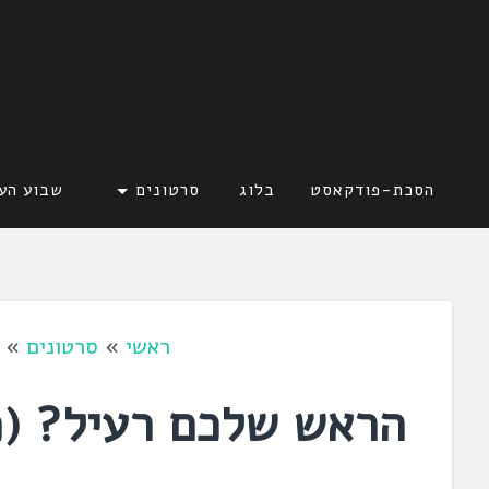
דלג
לתוכן
לשוניאדה
עברית. לשון. שפה
הסכת-פודקאסט
בלוג
סרטונים
שבוע הע
ראשי
»
סרטונים
»
הראש שלכם רעיל? (פ