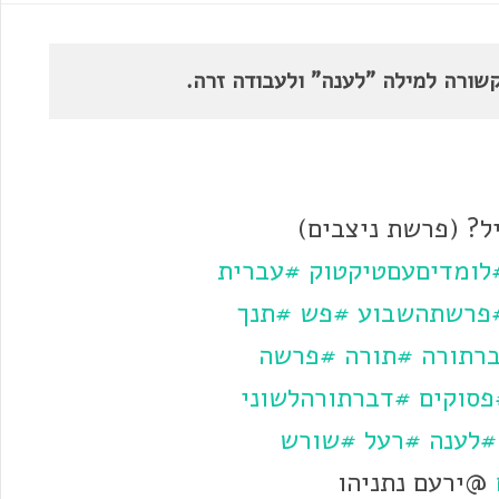
שורה למילה "לענה" ולעבודה זרה.
? (פרשת ניצבים)
לומדיםעםטיקטוק
#עברית
פרשתהשבוע
#פש
#תנך
רתורה
#תורה
#פרשה
פסוקים
#דברתורהלשוני
#לענה
#רעל
#שורש
@ירעם נתניהו