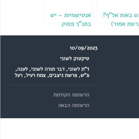
ש באות אל"ף?
אנטישמיות – יש
רשת אמור)
בתנ"ך פסוק
שמצדיק אותה?
(פרשת בלק)
10/09/2023
טיקטוק לשוני
ד"ת לשוני
,
דבר תורה לשוני
,
לענה
,
פ"ש
,
פרשת ניצבים
,
צמח רעיל
,
רעל
הרשומה הקודמת
הרשומה הבאה