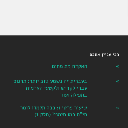
הכי עניין אתכם
האקדח מת מחום
בעברית זה נשמע טוב יותר: תרגום
עברי לקדיש ולקטעי הארמית
בתפילה ועוד
שיעור פרטי 1: ככה תלמדו לומר
חי"ת כמו תימני! ‏(חלק ז‏)