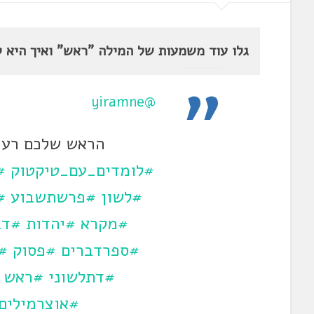
גלו עוד משמעות של המילה "ראש" ואיך היא ק
@yiramne
הראש שלכם רעיל
#לומדים_עם_טיקטוק
#
#לשון
#פרשתשבוע
#
#מקרא
#יהדות
#דב
#ספרדברים
#פסוק
#
#דתלשוני
#ראש
#אוצרמילים