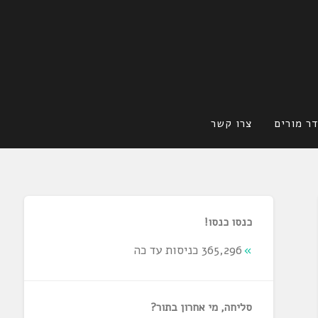
ר מורים
צרו קשר
כנסו כנסו!
365,296 כניסות עד כה
סליחה, מי אחרון בתור?