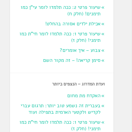
שיעור פרטי 2: ככה תלמדו לומר עי"ן כמו
תימנים! (חלק ח)‏
אכילת ילדים אסורה בהחלט!
שיעור פרטי 1: ככה תלמדו לומר חי"ת כמו
תימני! ‏(חלק ז‏)
צבוע – איך אומרים?
סימן קריאה! – זה מקור השם
ועדת המדרוג – הנצפים ביותר
האקדח מת מחום
בעברית זה נשמע טוב יותר: תרגום עברי
לקדיש ולקטעי הארמית בתפילה ועוד
שיעור פרטי 1: ככה תלמדו לומר חי"ת כמו
תימני! ‏(חלק ז‏)