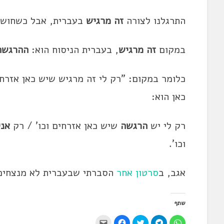
התרגלנו לצורה
זה
מרגיש
בעברית, אבל כשחושבי
במקום
זה
מרגיש
,
בעברית הניסוח הוא:
ההרגשה
כלומר במקום: "רק לי
זה
מרגיש
שיש כאן אזרחי
כאן הוא:
רק לי יש
הרגשה
שיש כאן אזרחים וכו' / רק
אנ
וכו'.
אגב, ב
סרטון אחר
הסברתי שבעברית לא מנצחים
שתף
ל
ל
ל
ל
י