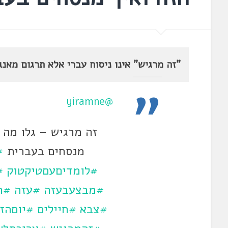
"זה מרגיש" אינו ניסוח עברי אלא תרגום מאנג
@yiramne
זה מרגיש – גלו מה 
מנסחים בעברית
#
#לומדיםעםטיקטוק
#
#מבצעבעזה
#עזה
#ח
#צבא
#חיילים
#יוםהזי