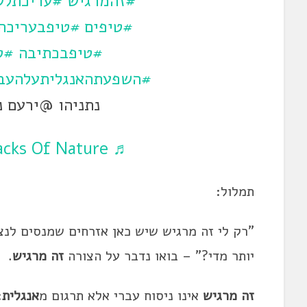
#זהמרגיש
#עריכתלש
#טיפים
#טיפבעריכה
#טיפבכתיבה
#ט
#השפעתהאנגליתעלהעב
נתניהו @ירעם נתניהו
♬ Cricket Sounds – Tracks Of Nature
תמלול:
"רק לי
זה
מרגיש
שיש כאן אזרחים שמנסים לנצ
יותר מדי?" – בואו נדבר על הצורה
זה
מרגיש
.
זה
מרגיש
אינו ניסוח עברי אלא תרגום מ
אנגלית
that.