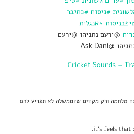
ון
#עריכהלשונית
#טיפ
לשונית
#ניסוח
#כתיבה
יפבניסוח
#אנגלית
רית
@ירעם נתניהו @ירעם
 @Ask Dani
ח מלחמה ורק מקווים שהממשלה לא תפריע להם
: it's feels 