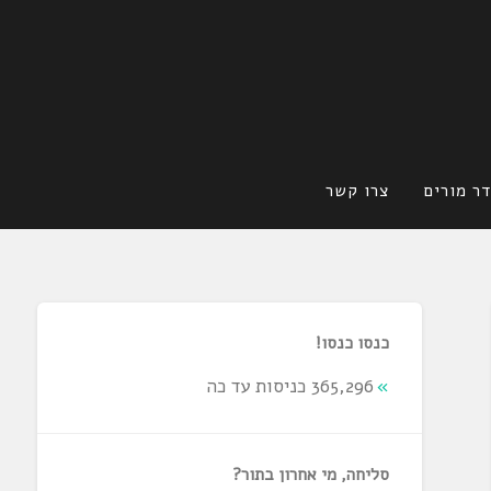
ר מורים
צרו קשר
כנסו כנסו!
365,296 כניסות עד כה
סליחה, מי אחרון בתור?