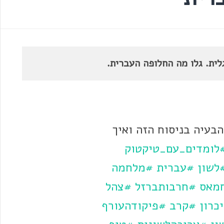
לית. גלו מה החלופה העברית.
הבעיה בניסוח הזה ואיך
לומדים_עם_טיקטוק
לשון
#עברית
#מלחמה
מאס
#חרבותברזל
#צהל
כרון
#קרב
#פיקודהעורף