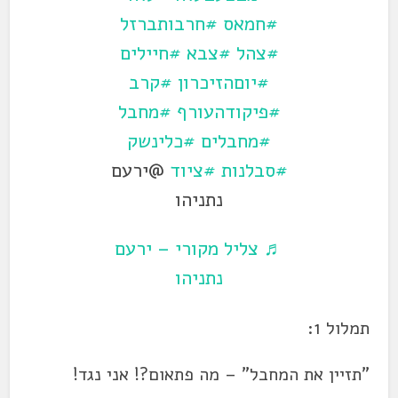
#חמאס
#חרבותברזל
#צהל
#צבא
#חיילים
#יוםהזיכרון
#קרב
#פיקודהעורף
#מחבל
#מחבלים
#כלינשק
#סבלנות
#ציוד
@ירעם
נתניהו
♬ צליל מקורי – ירעם
נתניהו
תמלול 1:
"תזיין את המחבל" – מה פתאום?! אני נגד!