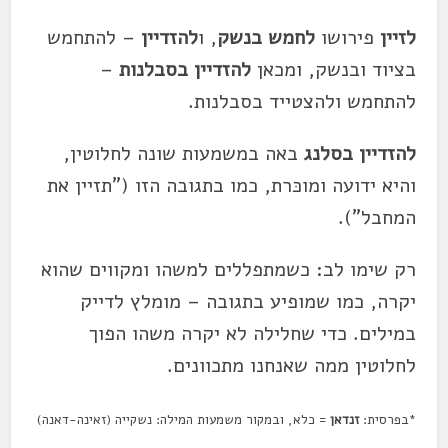
לזיין
פירושו
לחמש בנשק
, ו
להזדיין
– להתחמש
בציוד ובנשק, ומכאן
להזדיין בסבלנות
–
להתחמש ולהצטייד בסבלנות.
להזדיין
בסלנג
באה במשמעות שונה לחלוטין,
והיא ידועה ומוכּרת, כמו בתגובה הזו ("תזיין את
המחבל").
רק שימו לב: כשמתפללים למשהו ומקווים שהוא
יקרה, כמו שמופיע בתגובה – מומלץ לדייק
במילים. כדי שחלילה לא יקרה משהו הפוך
לחלוטין ממה שאנחנו מתכוונים.
*בפרסית:
זנדאן
= כלא, ובמקור משמעות המילה: נשקייה (זאינה-דאנה)