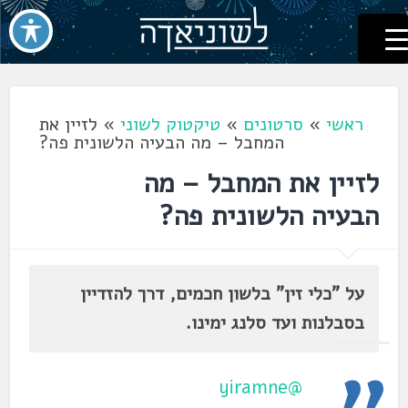
לשוניאדה
עברית. לשון. שפה
דלג
לתוכן
ראשי
»
סרטונים
»
טיקטוק לשוני
»
לזיין את
המחבל – מה הבעיה הלשונית פה?
לזיין את המחבל – מה
הבעיה הלשונית פה?
על "כלי זין" בלשון חכמים, דרך להזדיין
בסבלנות ועד סלנג ימינו.
@yiramne