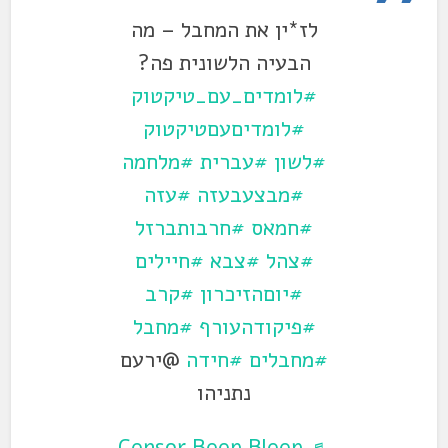
לז*ין את המחבל – מה
הבעיה הלשונית פה?
#לומדים_עם_טיקטוק
#לומדיםעםטיקטוק
#לשון
#עברית
#מלחמה
#מבצעבעזה
#עזה
#חמאס
#חרבותברזל
#צהל
#צבא
#חיילים
#יוםהזיכרון
#קרב
#פיקודהעורף
#מחבל
#מחבלים
#חידה
@ירעם
נתניהו