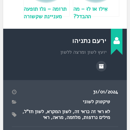
ש
)
אִילו או לוּ – מה
תרומה – גלו תופעה
ההבדל?
מעניינת שקשורה
למילה הזו
ירעם נתניהו
יועץ לשון ומרצה ללשון
31/01/2024
טיקטוק לשוני
לא ראי זה כראי זה
,
לשון המקרא
,
לשון חז"ל
,
מילים נרדפות
,
מלחמה
,
מראה
,
ראי