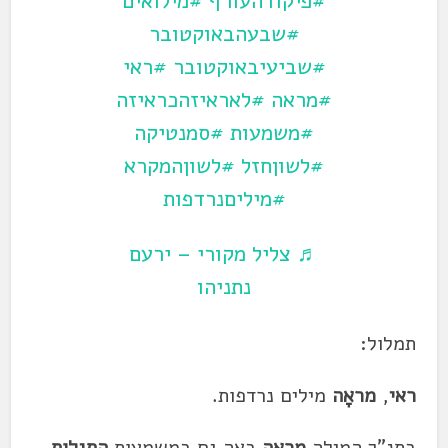
#פיקודהעורף
#מילואים
#שבעהבאוקטובר
#שביעיבאוקטובר
#ראי
#מראה
#לאראיזהכראיזה
#משמעות
#סמנטיקה
#לשוןחזל
#לשוןהמקרא
#מיליםנרדפות
♬ צליל מקורי – ירעם
נתניהו
תמלול:
ראי
,
מראָה
מילים נרדפות.
בתנ"ך המילה
מראָה
באה גם במשמעות
התגלות