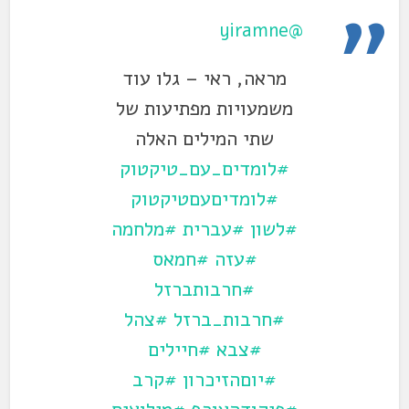
@yiramne
מראה, ראי – גלו עוד
משמעויות מפתיעות של
שתי המילים האלה
#לומדים_עם_טיקטוק
#לומדיםעםטיקטוק
#לשון
#עברית
#מלחמה
#עזה
#חמאס
#חרבותברזל
#חרבות_ברזל
#צהל
#צבא
#חיילים
#יוםהזיכרון
#קרב