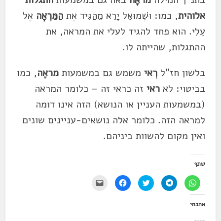
אלוהית
, כמו: וּשְׁמוּאֵל יָרֵא מֵהַגִּיד אֶת
הַמַּרְאָה
אֶל
עֵלִי. הוא פחד להגיד לעלי את המראה, את
ההתגלות, שהייתה לו.
בלשון חז"ל
רְאי
משמש גם במשמעות
מראֶה
, כמו
בביטוי: לא
ראי
זה כ
ראי
זה – כלומר המראה
(במשמעות העניין או הנושא) הזה אינו דומה
למראה הזה. כלומר אלה נושאים-עניינים שונים
ואין מקום להשוות ביניהם.
שתף
ל
ל
ל
ל
י
ח
ח
ח
ח
ש
י
י
צ
י
ל
צ
צ
ו
צ
ל
אהבתי
ה
ה
כ
ה
ח
ל
ל
ד
ל
ו
ש
ש
י
ש
ץ