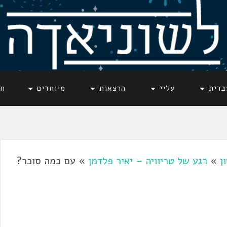
ברית
עליי
הרצאות
מיוחדים
חד
ן
»
רגע של טריוויה – יאיר פלדמן
»
עם כמה סוכר?