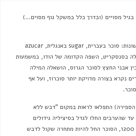
בגיל מסויים (ובדרך כלל במשקל גוף מסוים…)
בצורות דומות מאוד קיימת בכל הלשונות: סוכר בעברית, sugar באנגלית, azucar
 ועוד. במקור היא היתה sharkara, מילה בסנסקריט, השפה הקדומה של הודו, במשמעות
בין אבני החצץ לסוכר הגרוס, הושאלה המילה
ם נקרא בצורה מדויקת יותר סוכרוז, ועל אף
וכר.
אלכסנדר הגדול (בסביבות 300 לפני הספירה) התפלאו לראות במקום "דבש ללא
 עד שהערבים החלו לגדל בסיציליה גידולים
להפקתו. אבל רק אחרי מסעי הצלב, באזור שנת 1200, הסוכר החל להיות מתחרה שקול לדבש