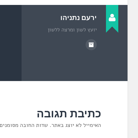
פ
ת
ח
ב
ח
ירעם נתניהו
ל
ו
ן
יועץ לשון ומרצה ללשון
ח
ד
ש
)
כתיבת תגובה
האימייל לא יוצג באתר.
שדות החובה מסומנים