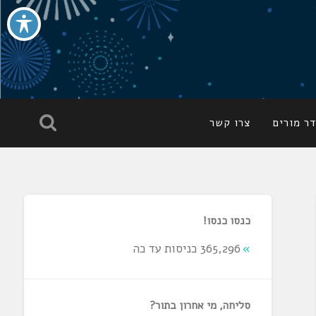
ר מורים
צרו קשר
כנסו כנסו!
365,296 כניסות עד כה
סליחה, מי אחרון בתור?