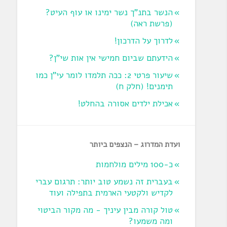
הנשר בתנ"ך נשר ימינו או עוף העיט?
‏(פרשת ראה‏)
לדרוך על הדרכון!
הידעתם שביום חמישי אין אות שי"ן?
שיעור פרטי 2: ככה תלמדו לומר עי"ן כמו
תימנים! (חלק ח)‏
אכילת ילדים אסורה בהחלט!
ועדת המדרוג – הנצפים ביותר
כ-100 מילים מולחמות
בעברית זה נשמע טוב יותר: תרגום עברי
לקדיש ולקטעי הארמית בתפילה ועוד
טול קורה מבין עיניך - מה מקור הביטוי
ומה משמעו?