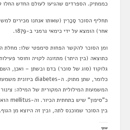
כממתיק. הספרדים שהגיעו לעולם החדש החלו לייצר
תחליף הסוכר סַכַרִין (שאותו אנחנו מכירים למש
אחר) הומצא על ידי כימאי גרמני ב-1879.
ומן הסוכר להקשר הפחות סימפטי שלו: מחלת הס
כתוצאה (בין היתר) מתזונה לקויה וחוסר פעילות 
כלומר, שתן מתוק. ה-s
המשמעות המילולית המקורית של המילה: צינור,
כ"סיפון"
בין הסוכר שמוכנס לתה, ובין זה היוצא מן הגוף.
שתף