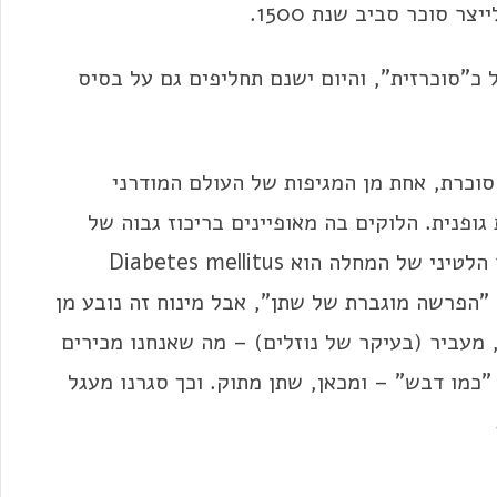
 סוכר סביב שנת 1500.
ל כ"סוכרזית", והיום ישנם תחליפים גם על בסיס
וכרת, אחת מן המגיפות של העולם המודרני
גופנית. הלוקים בה מאופיינים בריכוז גבוה של
גלוקוז (סוג של סוכר) בדם ובשתן – ואכן, השם הלטיני של המחלה הוא Diabetes mellitus
diabete ביוונית משמעו "הפרשה מוגברת של שתן", אבל מינוח זה נובע מן
 מעביר (בעיקר של נוזלים) – מה שאנחנו מכירים
 שיש בתחתית הכיור. וה-mellitus הוא "כמו דבש" – ומכאן, שתן מתוק. וכך סגרנו מעגל