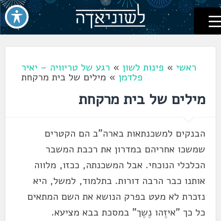
לשוניאדה
עברית. לשון. שפה
דלג
לתוכן
ראשי
»
פינות לשון
»
רגע של טריוויה – יאיר
פלדמן
»
מילים של בית מרקחת
מילים של בית מרקחת
הבנקים למשכנתאות בארה"ב הם הקטרים
שמשכו אחריהם במדרון את רכבת המשבר
הכלכלי הנוכחי. אבל המשכנתה, ככזו, מלווה
אותנו כבר הרבה דורות. בתלמוד, למשל, היא
נזכרת לא מעט בפרק הנושא את השם המתאים
כל כך "איזֶהו נֶשֶך" במסכת בבא מציעא.