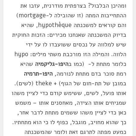
ומהיכן הבלבול? בצרפתית מודרנית, עזבו את
ההתחייבות המתה (זו שהובילה ל-mortgage)
והם קוראים למשכנתה hypothèque, שהיא
בדיוק המשכנתה שאנחנו מכירים: הזכות החוקית
שיש למלווה על נכסים ששועבדו לו על ידי
הלווה. והמילה הזו מורכבת משתי מילים: hypo
כלומר מתחת ל- (כמו ב
היפו-גליקמיה
שהיא
רמת סוכר בדם מתחת לנורמה,
היפו-תרמיה
במובן של תת-חום של הגוף) + theke (לשים).
אותו פועל, לשים, ששימש קודם כדי לציין משהו
שמניחים אותו הצידה, מאחסנים אותו – משמש
כאן כדי לציין משהו ששמים מתחת לדבר אחר,
כך שהוא מחויב, מוגבל, כפוף לו כי הוא מתחתיו.
כמעט מפתה לתרגם זאת ולומר שהמשכנתה