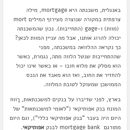
באנגלית, משכנתה היא mortgage, מילה
צרפתית במקורה שנוצרה מצירוף המילים mort
(מוות) ו-gage (התחייבות). נכון שהמשכנתה
יכולה להרוג אותנו, אבל מה עניין המוות לכאן?
כך נקראה ההלוואה במשכנתה, מפני
שההתחייבות שנטל הלווה מתה, נגמרת, כאשר
הוא מסלק את מלוא חובו – או כאשר אינו יכול
להחזיר את החוב, ואז הוא מאבד את הנכס
הממושכן שמעוקל לטובת המלווה.
בארץ, לפני שדיברו על בנקים למשכנתאות, רָווח
המונח בנק אפותיקאי ("לאומי למשכנתאות" של
היום היה בעבר "בנק אפותיקאי כללי"), וגם היום
מתורגם mortgage bank לבנק
אפותיקאי
.