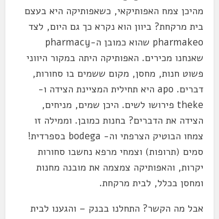
מהיכן צמח האפותיקאי, כשאפותיקה היא בעצם
בית מרקחת? ביוון הוא נקרא כך גם היום, לצד
pharmakeo שהוא כמובן ה-pharmacy
שאנחנו מכירים. האפותיקה היתה במקור היווני
פשוט חנות, מחסן, מקום ששמים בו סחורות,
דברים. apo היא תחילית המציינת הצידה ו-
theke פירושו לשים. היכן שמים, מניחים,
הצידה את הדברים? בחנות כמובן. וממילה זו
צמחו הבוטיק הצרפתי וה- bodega בספרדית!
סמים (תרופות) וצמחי מרפא נחשבו סחורות
יקרות, והאפותיקה צמצמה את מובנה מחנות
ומחסן בכלל, לבית מרקחת.
אבל מה הקשר? התחלנו בבנק – והגענו לבית