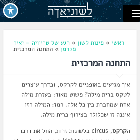
לשוניאדה
עברית. לשון. שפה
דלג
לתוכן
ראשי
»
פינות לשון
»
רגע של טריוויה – יאיר
פלדמן
»
התחנה המרכזית
התחנה המרכזית
איך מגיעים באופניים לקרקס, ובדרך עוצרים
לטקס ברית מילה? פשוט מאוד: בעזרת מילה
אחת שמחברת בין כל אלה. רמז: המילה הזו
איננה זו שכלולה בצירוף ברית מילה.
ה
קרקס
, circus בלשונות זרות, החל את דרכו