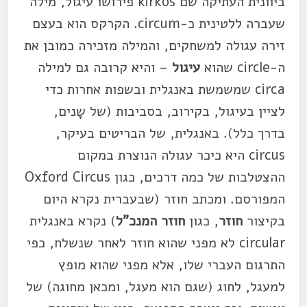
ביוונית העתיקה שם kirkos פירושו עיגול, מילה
שעברה ללטינית כ-circum. הקרקס הוא בעצם
זירה עגולה למשחקים, והמילה מזכירה כמובן את
ה-circle שהוא
עיגול
– והיא קרובה גם למילה
circa שמשמשת באנגלית ובשפות אחרות כדי
לציין בעיגול, בקירוב, בסביבות (של שָנים,
בדרך כלל). באנגלית, של הבריטים בעיקר,
circus היא כיכר עגולה הנוצרת במקום
ההצטלבות של כמה דרכים, כגון Oxford Circus
המפורסם. ומכתב חוזר (שבעברית נקרא היום
בקיצור
חוזר
, כגון
חוזר המנכ"ל
) נקרא באנגלית
circular לא מפני שהוא חוזר לאחר שנשלח, כפי
התרגום העברי שלו, אלא מפני שהוא מופץ
למעגל, לחוג (שגם הוא מעגל, ומכאן מחוגה) של