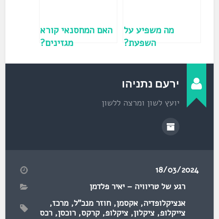
ן
ח
ד
ש
)
מה משפיע על
האם המחסנאי קורא
השפעת?
מגזינים?
ירעם נתניהו
יועץ לשון ומרצה ללשון
18/03/2024
רגע של טריוויה – יאיר פלדמן
אנציקלופדיה
,
אקסמן
,
חוזר מנכ"ל
,
מרכז
,
צייקלופ
,
ציקלון
,
ציקלופ
,
קרקס
,
רוכסן
,
רכס