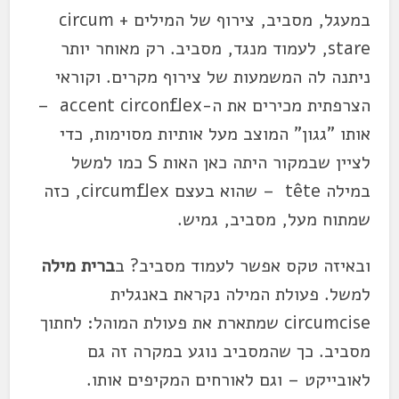
במעגל, מסביב, צירוף של המילים circum +
stare, לעמוד מנגד, מסביב. רק מאוחר יותר
ניתנה לה המשמעות של צירוף מקרים. וקוראי
הצרפתית מכירים את ה-accent circonflex –
אותו "גגון" המוצב מעל אותיות מסוימות, כדי
לציין שבמקור היתה כאן האות S כמו למשל
במילה tête – שהוא בעצם circumflex, כזה
שמתוח מעל, מסביב, גמיש.
ובאיזה טקס אפשר לעמוד מסביב? ב
ברית מילה
למשל. פעולת המילה נקראת באנגלית
circumcise שמתארת את פעולת המוהל: לחתוך
מסביב. כך שהמסביב נוגע במקרה זה גם
לאובייקט – וגם לאורחים המקיפים אותו.