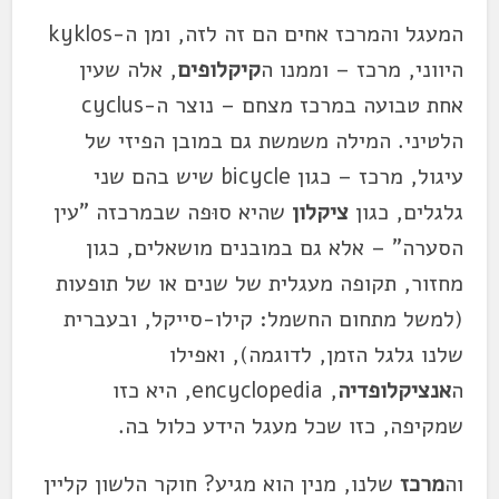
המעגל והמרכז אחים הם זה לזה, ומן ה-kyklos
היווני, מרכז – וממנו ה
קיקלופים
, אלה שעין
אחת טבועה במרכז מצחם – נוצר ה-cyclus
הלטיני. המילה משמשת גם במובן הפיזי של
עיגול, מרכז – כגון bicycle שיש בהם שני
גלגלים, כגון
ציקלון
שהיא סוּפה שבמרכזה "עין
הסערה" – אלא גם במובנים מושאלים, כגון
מחזור, תקופה מעגלית של שנים או של תופעות
(למשל מתחום החשמל: קילו-סייקל, ובעברית
שלנו גלגל הזמן, לדוגמה), ואפילו
ה
אנציקלופדיה
, encyclopedia, היא כזו
שמקיפה, כזו שכל מעגל הידע כלול בה.
וה
מרכז
שלנו, מנין הוא מגיע? חוקר הלשון קליין