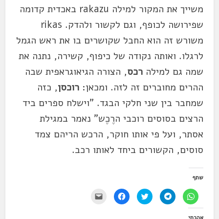
משייך את המקור למילה rakazu באכדית קדומה
שפירושה לכופף, וגם לקשור ולהדק. rikas
משורש זה הוא החבל שקושרים בו את ראש הגמל
לרגלו. ואותה נקודה של כיפוף, קשירה, נתנה את
שמה גם למילה
רכס
, הצורה הגיאוגראפית שבה
ההרים מחוברים זה לזה. ומכאן:
רוכסן
, כזה
שמחבר בין שני חלקי הבגד. "וישלח ספרים ביד
הרצים בסוסים רוכבי הרֶכֶש" נאמר במגילת
אסתר, ועל פי אותו חוקר, הרכש הריהם צמד
סוסים, הקשורים ביחד לאותו רכב.
שתף
ל
ל
ל
ל
י
ח
ח
ח
ח
ש
י
י
צ
י
ל
צ
צ
ו
צ
ל
אהבתי
ה
ה
כ
ה
ח