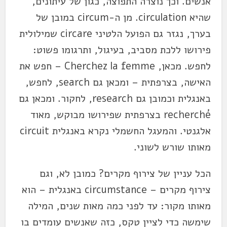
אנשים. וכך נוצרה התפוצה, כגון של עיתונים,
שהיא circulation. מן ה-circum במובן של
בערך, נגזר גם הפועל הלטיני circare שמילולית
פירושו ללכת מסביב, בעיגול, ותרגומו פשוט:
לחפש. מכאן, Cherchez la femme – חפש את
האישה, בצרפתית – ומכאן גם search, לחפש,
באנגלית וכמובן גם research, לחקור. ומכאן גם
recherché בצרפתית שפירושו מבוקש, מאוד
אלגנטי. והמעגל החשמלי נקרא באנגלית circuit
מאותו שורש לשוני.
הכל עניין של צירוף מקרים? כמובן לא, וגם
צירוף מקרים – circumstance באנגלית – הוא
מאותו מקור: עד לפני כמה מאות שנים, המילה
שימשה כדי לציין טקס, כזה שאנשים עומדים בו