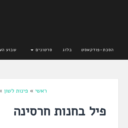
דלג
לתוכן
לשוניאדה
עברית. לשון. שפה
הסכת-פודקאסט
בלוג
סרטונים
שבוע הע
ראשי
»
פינות לשון
»
פיל בחנות חרסינה