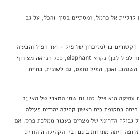
ליית אל כרמל, ומסתיים בסין. והכֹּל, על גב
הקשורים בו (מזיכרון של פיל – ועד הפיל והבעיה
היהודית, שכבר שנים משגעת פילים, וכמעט היתה לפיל לבן) נקרא elephant, ככל הנראה מצירוף
 el שמשמעה קֶרֶן, ו- ephas שהוא השנהב. ואכן, הפיל נתפס, גם לשונית, כחיית
ת הקדמונים. yebu במצרית עתיקה הוא פיל. זהו גם שמו המצרי של האי יֵב
היתה בתקופת בית ראשון קהילה יהודית פעילה
ל גבולה הדרומי של מצרים בעבור ממלכת פרס. אם
פה היתה מתיחות בינם ובין הקהילה היהודית