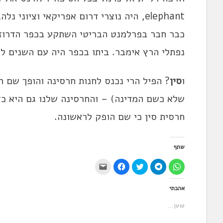
elephant, היה נוצרי דרום אפריקאי וציו
כבר חבר בפרלמנט הבריטי השתקע בכפר הדרוזי
נפתלי הרץ אימבר. ביתו בכפר היה עם השנים לב
ו
סין
? הפיל הרי נכנס לחנות חרסינה והופך שם 
שלא כשם המדינה) – והחרסינה שלנו גם היא כזו
חרסית סין כי שם הופק לראשונה.
שתף
ל
ל
ל
ל
י
ח
ח
ח
ח
ש
י
י
צ
י
ל
צ
צ
ו
צ
ל
אהבתי
ה
ה
כ
ה
ח
ל
ל
ד
ל
ו
ש
ש
י
ש
ץ
טוען...
י
י
ל
י
כ
ת
ת
ש
ת
ד
ו
ו
ת
ו
י