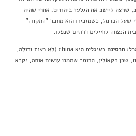
ני נלהב, שרצה ליישב את הגלעד ביהודים. אחרי שהיה
 שעל הכרמל, כשמזכירו הוא מחבר "התקווה"
ית הנצחה לחיילים דרוזים שנפלו.
הכל:
חרסינה
באנגלית היא china (לא באות גדולה,
, שכן הקאוֹלין, החומר שממנו עושים אותה, נקרא