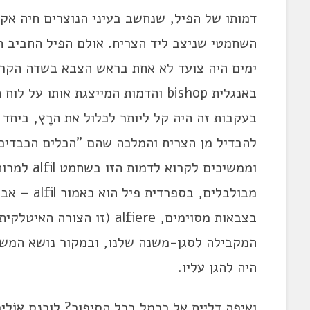
דמותו של הפיל, שנחשב בעיני הנוצרים חיה אקז
השחמטי שניצב ליד הצריח. אולם הפיל החביב ה
ימים היה צועד לא אחת בראש הצבא בשדה הקרב
באנגלית bishop והדמות המייצגת אות
בעקבות זה היה קל ליותר לכלול את הרָץ, ביחד
להבדיל מן הצריח והמלכה שהם "הכלים הכבדים"
וממשיכים ל
בצבאות מסוימים, alfiere (ז
המקבילה לסגן-משנה שלנו, ובמקור נושא המשרה
היה להגן עליו.
ואיפה דליית אל כרמל בכל הסיפור? לורנס אוֹל