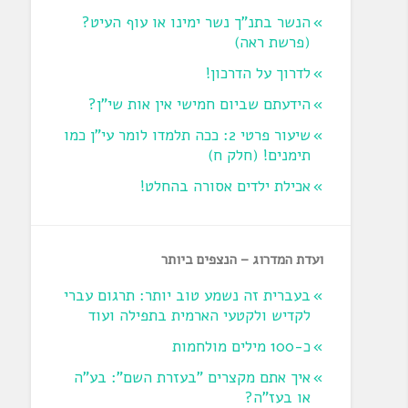
הנשר בתנ"ך נשר ימינו או עוף העיט?
‏(פרשת ראה‏)
לדרוך על הדרכון!
הידעתם שביום חמישי אין אות שי"ן?
שיעור פרטי 2: ככה תלמדו לומר עי"ן כמו
תימנים! (חלק ח)‏
אכילת ילדים אסורה בהחלט!
ועדת המדרוג – הנצפים ביותר
בעברית זה נשמע טוב יותר: תרגום עברי
לקדיש ולקטעי הארמית בתפילה ועוד
כ-100 מילים מולחמות
איך אתם מקצרים "בעזרת השם": בע"ה
או בעז"ה?