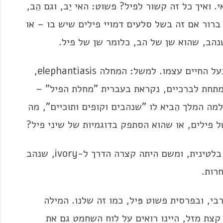
 ואיך כל זה קשור לפיל? פשוט: האי יֵב, וגם הֵב,
לא ברור אם זה בשל סלעים דמויי פילים שיש בו – או
הב, שהוא שן של הב, כלומר שן של פיל.
יש לא מעט בלבול בין השנהב (שן הפיל) לבין בעל החיים עצמו. למשל: המחלה elephantiasis,
 מתחת לברכיים, נקראת בעברית "מחלת הפיל" –
מה המלך הֵביא לו "שנהבים וקופים ותוכיים", מה
 פילים, או שהוא הסתפק בדוגמיות של שיני פיל?
ה-ephas וה-yebu, השנהב, התגלגלו ל-ebur בלטינית, ומשם היתה קצרה הדרך ל-ivory, שנהב
רות.
י, ובפרסית פשוט פִּיל, כמו זה שלנו. המילה
צאה את מקומה בספרדית כ-alfil. עם קצת מזל, היינו רואים על לוח השחמט גם את