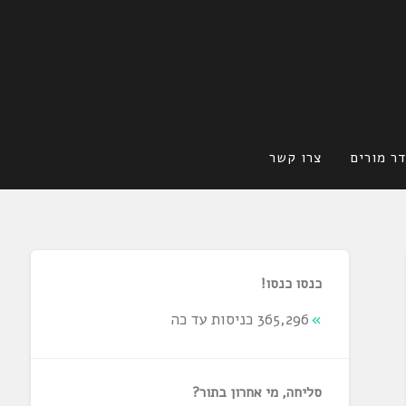
ר מורים
צרו קשר
כנסו כנסו!
365,296 כניסות עד כה
סליחה, מי אחרון בתור?