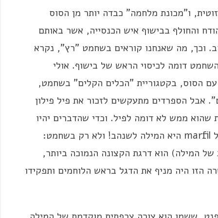
וטית, ו"מכונת מלחמה" כבדה יותר מן הסוס
ודח והחולף בבישוף איש הכנסייה, אשר באותם
. וכך, מה שאנחנו קוראים בשחמט "רץ", נקרא
ו על לוח השחמט דומה לכיסוי הראש של בישוף. אולי
 עם הסוס, בקטגוריית "הכלים הקלים" בשחמט,
. אבל הספרדים מתעקשים לזכור את פיל פילון
קרוא לדמות הזו בשחמט alfil למרות שהוא ממש לא דומה לפיל. וכדי שהדברים יהיו
מבולבלים, בספרדית פיל הוא כאמור alfil – אבל marfil היא המילה לשנהב! ולא רק בשחמט:
ו הצורה האיטלקית של המילה) הוא דרגת הקצונה הנמוכה ביותר,
 הזו היה מניף את הדגל בראש הלוחמים ותפקידו
יפַנט, ששמו הוא צורה צרפתית מוקדמת של המילה