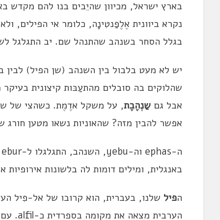
בארץ ישראל, מכיוון שהיֵבים בנו להם מקדש באי.
נקרא ביוונית אֶלֶפַנטִינָה, כלומר אי הפילים, ו
בגלל הסחר בשנהב שהתנהל שם. יב התגלגל לשנ
שהלוקים בה סובלים מהתעַבּות קיצונית בעיקר
אבל גם
שַנְהֶבֶת
, על משקל אדֶמֶת. כשהצי של של
אפשר להבין מזה? שהאוניות נשאו מטען חורג של
באנגלית, ומילים דומות לה בלשונות אירופיות אח
ה
פיל
שלנו, בעברית, הוא קרובו של אל-פִיל הערב
הערבית מ