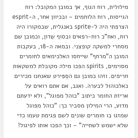
מילולית, רוח הגוף, אך במובן המקובל: רוח
הגייסות, רוח הלוחמים – ובכיוון אחר, ה-esprit
הצרפתי היה ל-sprite באנגלית, שבמקורו היה
רוח, ואח"כ רוח-רפאים ובסוף שֵדון, וכמובן שם
מסחרי למשקה קופצני. ובמאה ה-18, בעקבות
המובן ה"מרחף" שייחסו האלכימאים לחומרים
מסוימים, spirits הפכו מילה מקובלת למשקאות
חריפים. וזהו כמובן גם הסְפִּירט שאנחנו מכירים
כאלכוהול לבערה. ואגב, אם אתם רואים על
אריזת החומר כיתוב "כוהל מפוגל", ולא ידעתם
מדוע, הרי המילון מסביר כך: "כוהל מפוגל
שמזגו בו חומרים שונים לשם פגימת טעמו כדי
שלא ישמש לשתייה" – וכך הפכו אותו לפיגול!