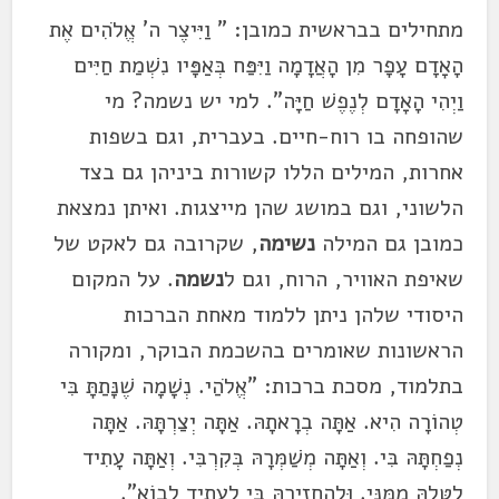
מתחילים בבראשית כמובן: " וַיִּיצֶר ה' אֱלֹהִים אֶת
הָאָדָם עָפָר מִן הָאֲדָמָה וַיִּפַּח בְּאַפָּיו נִשְׁמַת חַיִּים
וַיְהִי הָאָדָם לְנֶפֶשׁ חַיָּה". למי יש נשמה? מי
שהופחה בו רוח-חיים. בעברית, וגם בשפות
אחרות, המילים הללו קשורות ביניהן גם בצד
הלשוני, וגם במושג שהן מייצגות. ואיתן נמצאת
כמובן גם המילה
נשימה
, שקרובה גם לאקט של
שאיפת האוויר, הרוח, וגם ל
נשמה
. על המקום
היסודי שלהן ניתן ללמוד מאחת הברכות
הראשונות שאומרים בהשכמת הבוקר, ומקורה
בתלמוד, מסכת ברכות: "אֱלֹהַי. נְשָׁמָה שֶׁנָּתַתָּ בִּי
טְהוֹרָה הִיא. אַתָּה בְרָאתָהּ. אַתָּה יְצַרְתָּהּ. אַתָּה
נְפַחְתָּהּ בִּי. וְאַתָּה מְשַׁמְּרָהּ בְּקִרְבִּי. וְאַתָּה עָתִיד
לִטְּלָהּ מִמֶּנִּי. וּלְהַחֲזִירָהּ בִּי לֶעָתִיד לָבוֹא".