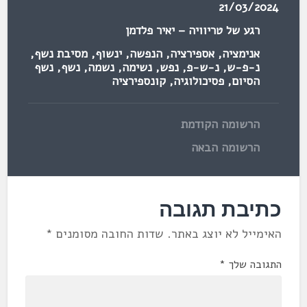
21/03/2024
רגע של טריוויה – יאיר פלדמן
אנימציה
,
אספירציה
,
הנפשה
,
ינשוף
,
מסיבת נשף
,
נ-פ-ש
,
נ-ש-פ
,
נפש
,
נשימה
,
נשמה
,
נשף
,
נשף
הסיום
,
פסיכולוגיה
,
קונספירציה
הרשומה הקודמת
הרשומה הבאה
כתיבת תגובה
האימייל לא יוצג באתר.
שדות החובה מסומנים
*
התגובה שלך
*