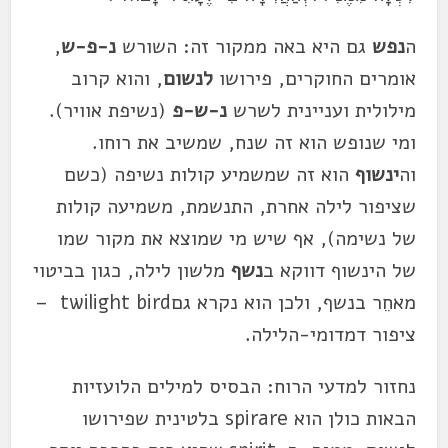
ה
נפש
גם היא באה ממקור זה: השורש
נ-פ-ש
,
אומרים החוקרים, פירושו
לנשום
, והוא קרוב
מילולית ועניינית לשרש
נ-ש-פ
(נשיפת אוויר).
ומי שנופש הוא זה שנח, שמשיב את רוחו.
וה
ינשוף
הוא זה שמשמיע קולות נשיפה (כשם
שציפור לילה אחרת, התנשמת, משמיעה קולות
של נשימה), אף שיש מי שמוצא את מקור שמו
של הינשוף דווקא ב
נשף
מלשון לילה, כגון בביטוי
מאחֵר בנשף, ולכן הוא נקרא גםtwilight bird –
ציפור דמדומי-הלילה.
נחזור למדעי הרוח: הבסיס למילים הלועזיות
הבאות כולן הוא spirare בלטינית שפירושו