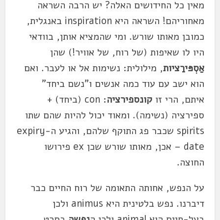
מאין כל החידושים האלה? יש הרבה השראה
מאחוריהם! השראה היא inspiration באנגלית,
כמובן מאותו שורש. ומי שהמציא אותן, בוודאי
היו לו שאיפות (של רוח, של אוויר!) שהן
אַסְפּירַציות
, מילולית: נשימות אל או לעבר. ואם
הוא ישב עם עוד כמה אנשים ו"נשם ביחד"
איתם, הרי זו
קונספירציה
: con (ביחד) +
ספירציה (נשימה). ומאוד יכול להיות שהם שתו
spirits שכבר פג התוקף שלהם, והגיע ה-expiry
date – אכן, מאותו שורש שכן ex פירושו
החוצה.
על הנפש, אחותה התאומה של רוח החיים כבר
דיברנו. נפש בלטינית היא animus ולכן
בעל-חיים הוא animal ולכן ה
נפָשָה
בסרט