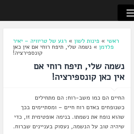
לשוניאדה
עברית. לשון. שפה
דלג
לתוכן
ראשי
»
פינות לשון
»
רגע של טריוויה – יאיר
פלדמן
»
נשמה שלי, תיפח רוחי אם אין כאן
קונספירציה!
נשמה שלי, תיפח רוחי אם
אין כאן קונספירציה!
החיים הם כמו משב-רוח: הם מתחילים
כשנופחים באדם רוח חיים – ומסתיימים בכך
שהוא נופח את נשמתו. בנימה אופטימית זו, כדי
שיהיה טוב על הנשמה, נעסוק בעניינים שברוח.