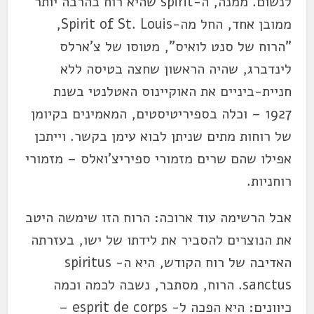
לנשום. ממנה, ה-spirit שהיא רוח בהרבה יותר
ממובן אחד, החל מה-Spirit of St. Louis,
"הרוח של סנט לואיס", מטוסו של צ'ארלס
לינדברג, שהיה הראשון שחצה בטיסה ללא
חניית-ביניים את האוקיינוס האטלנטי בשנת
1927 – וכלה בספיריטיסטים, המאמינים בקיומן
של רוחות מתים שניתן לבוא עימן בקשר. וייתכן
אפילו שהם שרים מזמורי ספיריצ'ואלס – מזמורי
רוחניות.
אבל הרשימה עוד ארוכה: הרוח הזו שימשה היטב
את הנוצרים להסביר את לידתו של ישו, בעזרתה
האדיבה של רוח הקודש, היא ה- spiritus
sanctus. הרוח, מסתבר, נשבה לכמה וכמה
כיוונים: היא הפכה ל- esprit de corps –