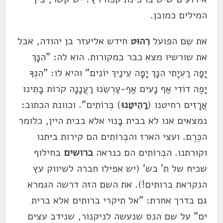
המילים כמובן.
את שֵם הפועל
רִהוּט
חידש אליעזר בן יהודה, אבל
את שורשיו מצא כבר במקורות. הוא לה: "הִנָּךְ
יָפָה רַעְיָתִי הִנָּךְ יָפָה עֵינַיִךְ יוֹנִים" והיא לו: "הִנְּךָ
יָפֶה דוֹדִי אַף נָעִים אַף-עַרְשֵׂנוּ רַעֲנָנָה קֹרוֹת בָּתֵּינוּ
אֲרָזִים רחיטנו (
רַהִיטֵנוּ
) בְּרוֹתִים". וכוונת הכתוב:
נמצאים אנו לא בבית בָּנוּי אלא בבית היין, כלומר
הכֶּרֶם. ועצי הארז והבְּרוֹתִים הם קירות ביתנו
וקורתנו. הבְּרוֹתִים הם כנראה
ברושים
בחילוף
שכיח של ת' בש' (יש אפילו חברה לשיווק עץ
הנקראת ברותים!). את השם הזה דרשה הגמרא
גם בדרך אחרת: "אל תיקרי ברותים אלא ברית
ים" על שם הנס שנעשה לניקנוֹר, שנידב עצים