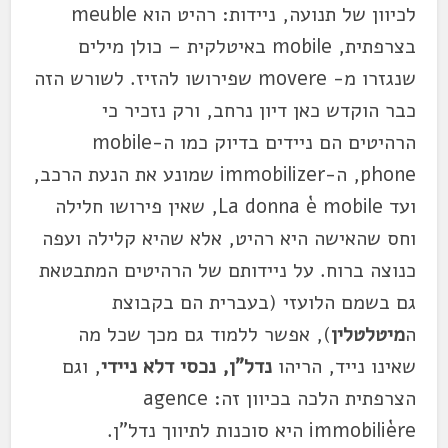
לכיוון של תנועה, ניידות: רהיט הוא meuble
בצרפתית, mobile באיטלקית – כולן מילים
שנגזרו מ- movere שפירושו להזיז. לשורש הזה
כבר הוקדש כאן דיון נרחב, ורק נזכיר כי
הרהיטים הם ניידים בדיוק כמו ה-mobile
phone, ה-immobilizer שמונע את הנעת הרכב,
ועד La donna è mobile, שאין פירושו חלילה
וחס שהאישה היא רהיט, אלא שהיא קלילה ועפה
כנוצה ברוח. על ניידותם של הרהיטים המתבטאת
גם בשמם הלועזי (בעברית הם בקבוצת
ה
מיטלטלין
), אפשר ללמוד גם מכך שכל מה
שאינו נייד, הריהו
נדל"ן,
נכסי דלא ניידי
, וגם
הצרפתית הלכה בכיוון זה: agence
immobilière היא סוכנות לתיווך נדל"ן.