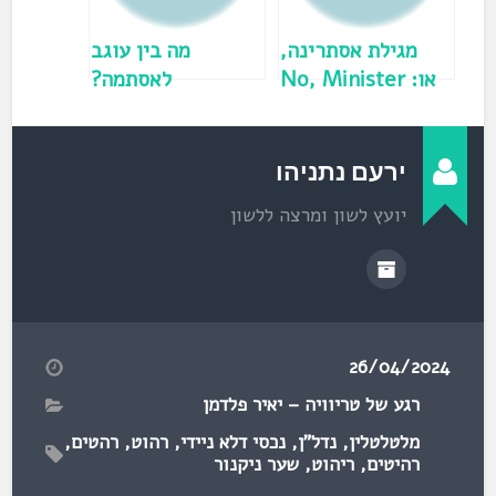
ח
ד
ש
)
מגילת אסתרינה,
מה בין עוגב
או: No, Minister
לאסתמה?
ירעם נתניהו
יועץ לשון ומרצה ללשון
26/04/2024
רגע של טריוויה – יאיר פלדמן
מלטלטלין
,
נדל"ן
,
נכסי דלא ניידי
,
רהוט
,
רהטים
,
רהיטים
,
ריהוט
,
שער ניקנור