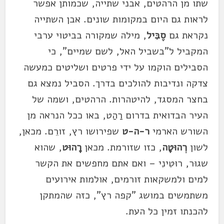
שתו מן הרהטים, אבני שתייה, שכמותן אפשר
לראות גם היום במקומות שונים. אבן השתייה
נקראת גם
סֶבִּיל
, מילה שמקורה בביטוי ערבי
המקביל ל"בשביל האל, לשם שמיים", כי
הסבילים הוקמו על ידי פרטים ושליטים כמעשה
צדקה ונדיבות להולכים בדרך. הסביל נמצא גם
בחצר המסגד, להיטהרות. הרהטים, ושמה של
העיר הבדואית בדרום רַהַט, באו ככל הנראה מן
השורש הארמי
ר-ה-ט
שפירושו רץ, זורֵם. מכאן,
לשון
רְהוּטָה
, כזו שזורמת. מכאן
רָהוּט
, שהוא
שגוּר, רוּטִינִי – ואם אתם מחפשים את הקשר
למים ולמשקאות זורמים, אולמות אירועים
משתמשים במושג "קפה רץ", כזה שהמתקן
להכנתו זמין כל העת.