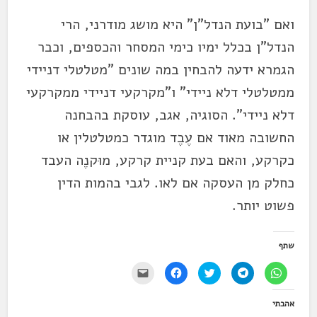
ואם "בועת הנדל"ן" היא מושג מודרני, הרי
הנדל"ן בכלל ימיו כימי המסחר והכספים, וכבר
הגמרא ידעה להבחין במה שונים "מטלטלי דניידי
ממטלטלי דלא ניידי" ו"מקרקעי דניידי ממקרקעי
דלא ניידי". הסוגיה, אגב, עוסקת בהבחנה
החשובה מאוד אם עֶבֶד מוגדר כמטלטלין או
כקרקע, והאם בעת קניית קרקע, מוּקנֶה העבד
כחלק מן העסקה אם לאו. לגבי בהמות הדין
פשוט יותר.
שתף
ל
ל
ל
ל
י
ח
ח
ח
ח
ש
י
י
צ
י
ל
צ
צ
ו
צ
ל
אהבתי
ה
ה
כ
ה
ח
ל
ל
ד
ל
ו