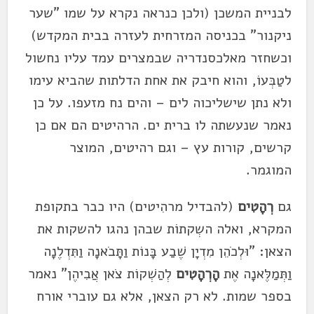
לבניית המשכן (ולכן כנראה נקרא על שמו "שער
ניקנור" בכניסה המזרחית לעזרה בבית המקדש)
וכשחזר מאלכסנדריה שבמצרים עמד עליו נחשול
לטַבְּעוֹ, והוא חיבק את אחת הדלתות שהביא עימו
ולא נתן שישליכוה לים – והים נח מזעפו. על כן
נאמר שנעשתה לו ברית ים. הרהיטים הם אם כן
קרשים, קורות עץ – וגם רהיטים, המוצר
המוגמר.
גם
רְהָטִים
(להבדיל מרהִיטים) היו כבר בתקופת
המקרא, ואלה השְקתוֹת שבהן נהגו להשקות את
הצאן: "וּלְכֹהֵן מִדְיָן שֶׁבַע בָּנוֹת וַתָּבֹאנָה וַתִּדְלֶנָה
וַתְּמַלֶּאנָה אֶת
הָרְהָטִים
לְהַשְׁקוֹת צֹאן אֲבִיהֶן" נאמר
בספר שמות. לא רק הצאן, אלא גם עוברי אורח