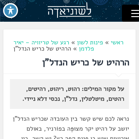
לשוניאדה
עברית. לשון. שפה
דלג
לתוכן
ראשי
»
פינות לשון
»
רגע של טריוויה – יאיר
פלדמן
»
הרהיט של כריש הנדל"ן
הרהיט של כריש הנדל"ן
על מקור המילים: רהוט, ריהוט, רהיטים,
רהטים, מיטלטלין, נדל"ן, נכסי דלא ניידי.
נראה לכם שיש קשר בין העובדה שכריש הנדל"ן
יושב על רהיט יקר מצוּפֶּה בפוֹרניר, באולם
אירועים שיש בו פינת קפה רץ? יש קשר, בין