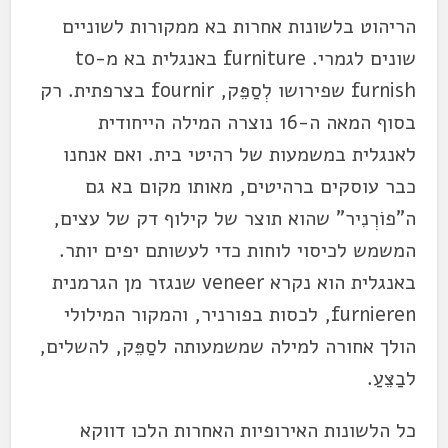
הריהוט בלשונות אחרות בא ממקורות לשוניים
שונים לגמרי. furniture באנגלית בא מ-to
furnish שפירושו לְסַפֵּק, fournir בצרפתית. רק
בסוף המאה ה-16 נוצרה המילה הייחודית
לאנגלית במשמעות של רהיטי בית. ואם אנחנו
כבר עוסקים ברהיטים, מאותו מקום בא גם
ה"פוֹרְנִיר" שהוא תוצר של קילוף דק של עצים,
המשמש לכיסוי לוחות כדי לעשותם יפים יותר.
באנגלית הוא נקרא veneer שנגזר מן הגרמנית
furnieren, לכסות בפורניר, והמקור המילולי
הולך אחורה למילה שמשמעותה לסַפֵּק, להשלים,
לבַצֵּעַ.
כל הלשונות האירופיות האחרות הלכו דווקא