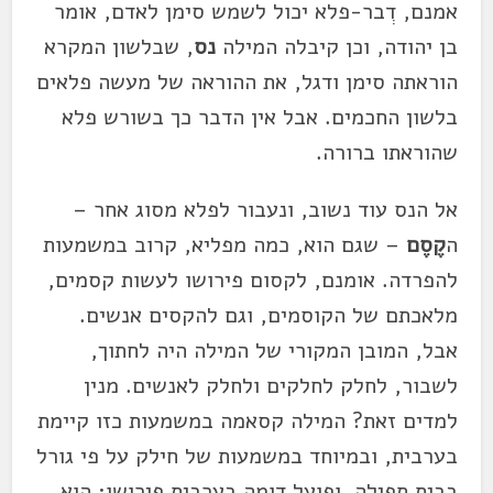
אמנם, דְבר-פלא יכול לשמש סימן לאדם, אומר
בן יהודה, וכן קיבלה המילה
נס
, שבלשון המקרא
הוראתה סימן ודגל, את ההוראה של מעשה פלאים
בלשון החכמים. אבל אין הדבר כך בשורש פלא
שהוראתו ברורה.
אל הנס עוד נשוב, ונעבור לפלא מסוג אחר –
ה
קֶסֶם
– שגם הוא, כמה מפליא, קרוב במשמעות
להפרדה. אומנם, לקסום פירושו לעשות קסמים,
מלאכתם של הקוסמים, וגם להקסים אנשים.
אבל, המובן המקורי של המילה היה לחתוך,
לשבור, לחלק לחלקים ולחלק לאנשים. מנין
למדים זאת? המילה קסאמה במשמעות כזו קיימת
בערבית, ובמיוחד במשמעות של חילק על פי גורל
בבית תפילה. ופועל דומה בערבית פירושו: הוא