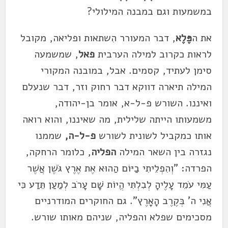
במשמעות וגם במבנה המילולי?
את ה
פֶּלֶא
, דבר המעורר הִשתאות ופליאה, מקובל
לראות כקרוב למילה הערבית
פאל
, שמשמעה
סימן לעתיד, קסמים. אבל, במובנה המקורי
המילה תיארה דווקא דבר רחוק וזר, דבר שנעלם
ואיננו. השורש פ-ל-א, אומר בן-יהודה,
משמעותו הייתה שלילית, מה שאיננו, והוא רואה
אותו כמקביל לשונית לשורש
פ-ל-ה,
שממנו
נגזרה בין השאר המילה
הפליה
, כלומר הרחקה,
הפרדה: "וְהִפְלֵיתִי בַיּוֹם הַהוּא אֶת אֶרֶץ גֹּשֶׁן אֲשֶׁר
עַמִּי עֹמֵד עָלֶיהָ לְבִלְתִּי הֱיוֹת שָׁם עָרֹב לְמַעַן תֵּדַע כִּי
אֲנִי ה' בְּקֶרֶב הָאָרֶץ". גם החוקרים המודרניים
מסכימים שפלא והפליה, שניהם מאותו שורש.