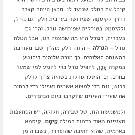
קיבל את החלק שנועד לו. מכאן הייתה קצרה
הדרך לקיסמָה שפירושה בערבית חֵלק וגם גורל,
ולקִיסְמֶט בטורקית שפירושה גורל. והרי גם
בעברית, ה
גורל
הוא מה שמצפה לנו, אבל הטלת
גורל –
הגרלה
– היתה חלק מהליך שבו מעורבת
ההשגחה האלוהית. כך מורה אלוהים ליהושע,
במקרה עָכָן, להפיל גורל כדי להגיע למי שמעל
בחרם. וכן הוטלו גורלות כשהיה צריך לחלק
רכוש, וגם כדי למצוא אשמים ואפילו כדי לבחור
את שׂעירי העיזים שיוקרבו ביום הכיפורים.
ולמשמעות הזו, של שבירה, חלוקה, יש הסתעפות
מעניינת מאוד בדמות המילה
קֵיסָם
, קִיסְמא
בארמית, שהוא חתיכה שהופרדה, נשברה מן