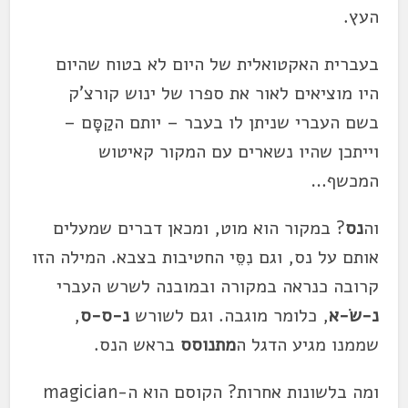
העץ.
בעברית האקטואלית של היום לא בטוח שהיום
היו מוציאים לאור את ספרו של ינוש קורצ'ק
בשם העברי שניתן לו בעבר – יותם הקַסָּם –
וייתכן שהיו נשארים עם המקור קאיטוש
המכשף…
וה
נס
? במקור הוא מוט, ומכאן דברים שמעלים
אותם על נס, וגם נִסֵּי החטיבות בצבא. המילה הזו
קרובה כנראה במקורה ובמובנה לשרש העברי
נ-שׂ-א
, כלומר מוגבה. וגם לשורש
נ-ס-ס
,
שממנו מגיע הדגל ה
מתנוסס
בראש הנס.
ומה בלשונות אחרות? הקוסם הוא ה-magician