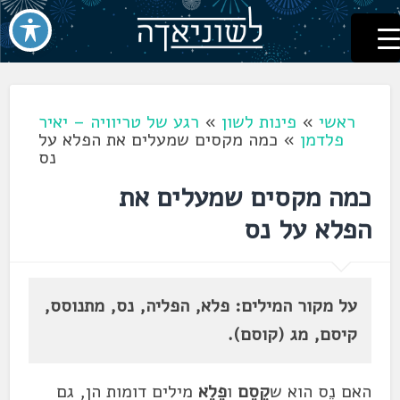
לשוניאדה
עברית. לשון. שפה
דלג
לתוכן
ראשי
»
פינות לשון
»
רגע של טריוויה – יאיר
פלדמן
»
כמה מקסים שמעלים את הפלא על
נס
כמה מקסים שמעלים את
הפלא על נס
על מקור המילים: פלא, הפליה, נס, מתנוסס,
קיסם, מג (קוסם).
האם נֵס הוא ש
קֶסֶם
ו
פֶלֶא
מילים דומות הן, גם