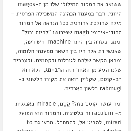
ששואב את המקור המילולי שלו מן ה-magos
היווני, חבר במעמד הכהונה המשכילה הפרסית –
מילה שהולכת אחורנית ככל הנראה אל המקור
ההודו-אירופי magh שפירושו "להיות יכול"
וממנו נגזרה בין היתר machine. ויש דעה,
שאנשי דת אלה היו בין השאר מפענחי חלומות,
ומכאן הקשר שלהם לגורלות ולקסמים. ולעברית
שלנו הגיע מן האזור הזה ה
רב-מג
, הלא הוא
רב-קוסם, שקליין רואה את מקורו הלשוני ב-
rabmugi בלשון האכדית.
ומה עושה קוסם כזה? קֶסֶם, miracle באנגלית
מ- miraculum בלטינית. והמקור הוא הפועל
mirari, להביט אל, להסתכל. מכאן גם to