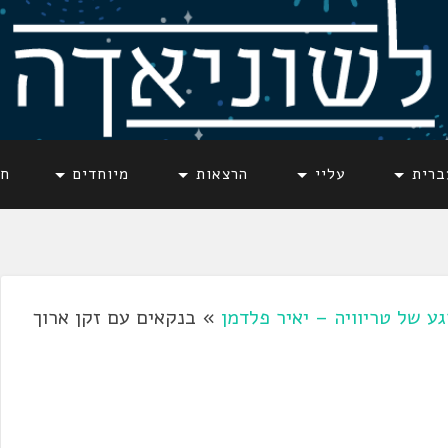
ברית
עליי
הרצאות
מיוחדים
חד
גע של טריוויה – יאיר פלדמן
»
בנקאים עם זקן ארוך