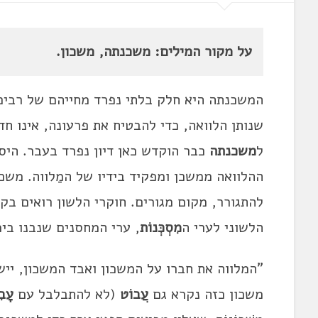
על מקור המילים: משכנתה, משכון.
המשכנתה היא חלק בלתי נפרד מחייהם של רבים, 
שנותן הלוואה, כדי להבטיח את פרעונה, אינו חד
ל
משכנתה
כבר הוקדש כאן דיון נפרד בעבר. היס
ההלוואה ממשכן ומפקיד בידיו של המַלווה. משכ
להתגורר, מקום מגורים. חוקרי הלשון רואים בק
הלשוני לערי ה
מִסְכְּנוֹת
, ערי המחסנים שנבנו בימ
"המלווה את חברו על המשכון ואבד המשכון, ייש
משכון כזה נקרא גם
עֲבוֹט
(לא להתבלבל עם
עָב