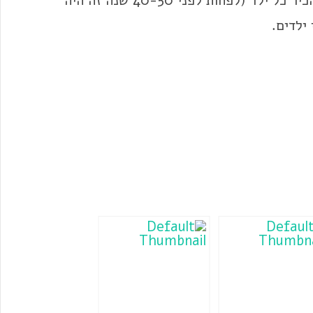
למשכון, קרובתה של Pfand בגרמנית, שאותה הכיר כל ילד (לפחות לפני 40-50 שנה זה היה
ילדים.