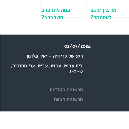
מה בין עוגב
במה מתרברב
לאסתמה?
השרברב?
02/05/2024
רגע של טריוויה – יאיר פלדמן
בית עבוט
,
עבוט
,
עביט
,
ערי מסכנות
,
ש-כ-נ
הרשומה הקודמת
הרשומה הבאה