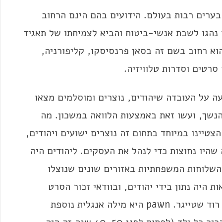
סחר היו בערים רבות בעולם. הידועים בהם הינם הרחוב
ו נהגו לשבת אנשי-ביטוח והביא לצמיחתו של תאגיד
וא רחוב בשם זה בסאן פרנסיסקו, קליפורניה,
סרטים וסדרות טלוויזיה.
 על העובדה שיהודים, נוצרים ומוסלמים מצאו
והנשך, ועשו זאת באמצעות הלוואה במשכון. מה
טיינו במיוחד בתחום זה נוצרים ישועים ויהודים,
היו נחוצות כדי לנהל את העסקים. ליהודים היה
והשלוחות המשפחתיות באזורים שונים שנוצלו
 היה נתון בידי יהודים, ובוודאי זכור הסרט
הנפלא "המשכונאי" (Pawnbroker) שבו כיכב רוד שטייגר. pawn היא מילה אנגלית נוספת