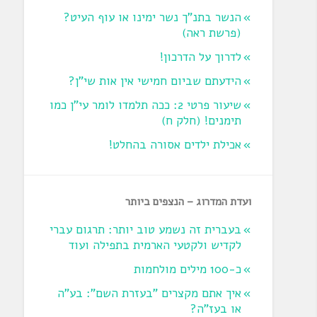
הנשר בתנ"ך נשר ימינו או עוף העיט?
‏(פרשת ראה‏)
לדרוך על הדרכון!
הידעתם שביום חמישי אין אות שי"ן?
שיעור פרטי 2: ככה תלמדו לומר עי"ן כמו
תימנים! (חלק ח)‏
אכילת ילדים אסורה בהחלט!
ועדת המדרוג – הנצפים ביותר
בעברית זה נשמע טוב יותר: תרגום עברי
לקדיש ולקטעי הארמית בתפילה ועוד
כ-100 מילים מולחמות
איך אתם מקצרים "בעזרת השם": בע"ה
או בעז"ה?