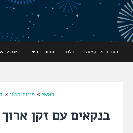
דלג
לתוכן
לשוניאדה
עברית. לשון. שפה
הסכת-פודקאסט
בלוג
סרטונים
שבוע הע
ראשי
»
פינות לשון
»
ר
בנקאים עם זקן ארוך