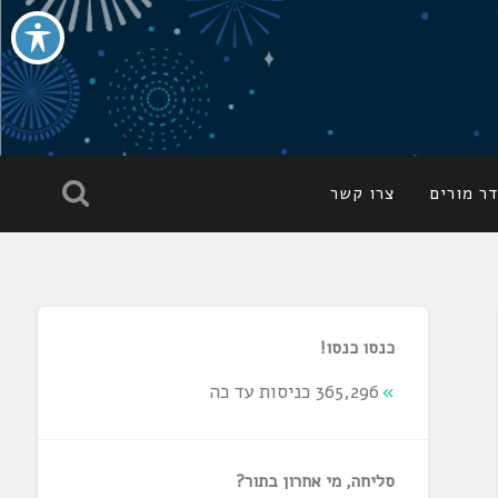
ר מורים
צרו קשר
כנסו כנסו!
365,296 כניסות עד כה
סליחה, מי אחרון בתור?