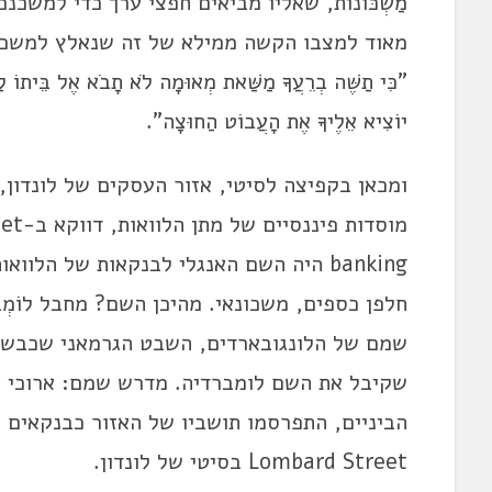
מַשְׁכּוֹנוֹת, שאליו מביאים חפצי ערך כדי למשכ
מאוד למצבו הקשה ממילא של זה שנאלץ למשכן,
"כִּי תַשֶּׁה בְרֵעֲךָ מַשַּׁאת מְאוּמָה לֹא תָבֹא אֶל בֵּיתוֹ לַ
יוֹצִיא אֵלֶיךָ אֶת הָעֲבוֹט הַחוּצָה".
ומכאן בקפיצה לסיטי, אזור העסקים של לונדון, 
חלפן כספים, משכונאי. מהיכן השם? מחבל לוֹמְבּ
שמם של הלונגובארדים, השבט הגרמאני שכבש 
הביניים, התפרסמו תושביו של האזור כבנקאים ומ
Lombard Street בסיטי של לונדון.