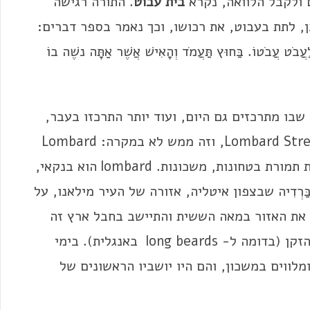
נם ולקבל הלוואה, נקרא
בית עבוט
. התורה רגישה
 לתת בעבוט, את רכושו, וכך נאמר בספר דברים:
עֲבֹט עֲבֹטוֹ. בַּחוּץ תַּעֲמֹד וְהָאִישׁ אֲשֶׁר אַתָּה נשֶׁה בוֹ
שבו מתרכזים גם היום, ועוד יותר התרכזו בעבר,
מוסדות פיננסיים של מתן הלוואות, דווקא ב-Lombard Street, וזה ממש לא במקרה: Lombard
banking היה השם האנגלי לבנקאות של הלוואות תמורת בטחונות, משכונות. lombard הוא בנקאי,
ַרְדִיה שבצפון איטליה, אזורה של העיר מילאנו, על
את האזור במאה הששית והתיישב בחבל ארץ זה
שקיבל את השם לומברדיה. מדרש שמם: ארוכי הזקן (בדומה ל- long beards באנגלית). בימי
לווים במשכון, והם היו יושביו הראשונים של