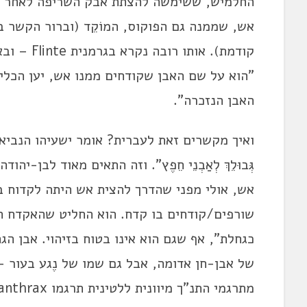
אש, שממנה גם הפוקוס, המוֹקֵד (וברור הקשר ב
"הוא על שם האבן שקודחים ממנו אש, יען הכלי
האבן הנזכרה".
ואיך מקשרים זאת לעברית? אומר ישעיהו הנביא: "וְשַׂמְתִּי כ
גְּבוּלֵךְ לְאַבְנֵי חֵפֶץ". וזה התאים מאוד לב
אש, אולי מפני שהדרך להצית אש היתה לקדוח במ
שורפים/קודחים בו קדח. הוא החליט שהאקדח ה