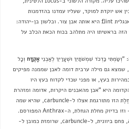
החלמיש, ששימשה להצתת אבק השריפה לאחר שהיכו עליה. מקורה הלשוני ב-focus הלטינית,
ין אש יוקדת למוקד, שעליו עמדנו בהזדמנות
קודמת). אותו רובה נקרא בגרמנית Flinte – ובאנגלית flint היא אותה אבן צור. ובלשון בן-יהודה:
 הזה בראשיתו היה מתלהב בכוח הכאת הכלב על
ַּדְכֹד שִׁמְשֹׁתַיִךְ וּשְׁעָרַיִךְ לְאַבְנֵי
אֶקְדָּח
וְכָל
ן-יהודה, שמצא גם מילה ערבית דומה לאבן שממנה מפיקים
הירות בעץ, או מפני שכדי לקדוח בעץ היו
קדומה היא "אבן מהאבנים היקרות, אדומה ומזהרת
כגחלת", אף שגם הוא אינו בטוח בזיהוי. אבן הגחֶלֶת הזו מתורגמת אצלו ל-carbuncle, שהיא שמה
של אבן-חן אדומה, אבל גם שמו של נֶגע בעור – וזו בדיוק מחלת הגחלת, ה-Anthrax המפורסם.
מתרגמי התנ"ך מיוונית ללטינית תרגמו anthrax, פחם ביוונית, ל-carbuncle, שרומזת כמובן ל-