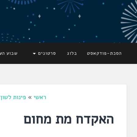
דלג
לתוכן
לשוניאדה
עברית. לשון. שפה
הסכת-פודקאסט
בלוג
סרטונים
שבוע הע
ראשי
»
פינות לשון
»
האקדח מת מחום