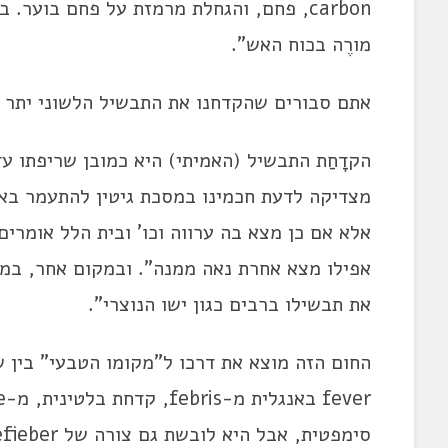
carbon, פחם, והגחלת מרמזת על פחם בוער.
מורֶה בכוח האש".
אתם סבורים שהקדחנו את התבשיל הלשוני יתר 
הקדָחַת התבשיל (האמיתי) היא כמובן שריפתו עד
מצדיקה לדעת חכמינו במסכת גיטין להתעמר בא
אלא אם כן מצא בה ערווה וכו' ובית הלל אומרים
אפילו מצא אחרת נאה ממנה". ובמקום אחר, במס
את תבשילו ברבים כגון ישו הנוצרי".
החום הזה מוצא את דרכו ל"מקומו הטבעי" בין ש