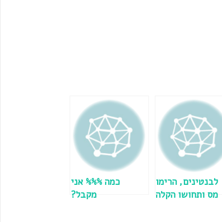
לבנטינים, הרימו
כמה %%% אני
מס ותחושו הקלה
מקבל?