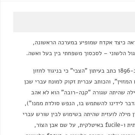
ִראה כיצד אקדח שמופיע במערכה הראשונה,
ל הלשוני – לסכסוך משפחתי בין בעל ואשה.
הוא חידוש של אליעזר בן-יהודה, שכבר ב-1896 כתב בעיתון "הצבי" כי בניגוד לחזון
מזוּין", והכותב עברית זקוק למוּנח עברי שכן
ילה שהיתה שגורה "קנֵה-רובה" הוא לא אהב
דבר לידינו להשתמש בו, הנפש סולדת ממנו"),
ין מילה לועזית שהיתה בשימוש לבין שורש עברי
עתיק ויצר חידוש נפלא: רובה נקרא fusil בצרפתית ו-fucile באיטלקית, על שם אבן הצוֹר,