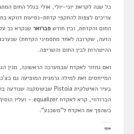
כל שנה לקראת יוני-יולי, אולי בגלל החום המתג
החום והקדחת, ובין חודש
פברואר
הזעה, שקרובה לאחד מתסמיני הקדחת) שנערכו 
ההיטהרות לבין החום והשריפה.
המייחסים זאת למילה גרמנית המופיעה גם בצ'כי
בעיר האיטלקית Pistoia שבטוסק
הברודווי, קרא לאקדח 
כשהפך את האקדח ל"משכנע".
שתף