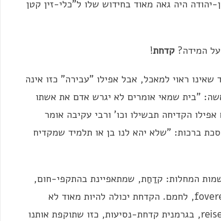
 בן-יהודה היה גאה מאוד בחידוש שלו ל"כלי-זין קטן
על המידה?
קדחת
!
 שאינו ראוי למאכל, אבל אפילו "עבירה" כזו אינה
שה: "בית שמאי אומרים לא יגרש אדם את אשתו
 אפילו הקדיחה תבשילו וכו' ורבי עקיבה אומר
כת ברכות: "שלא יהא לנו בן או תלמיד שמקדיח
מות המחלות: קדַחַת, שמתאפיינת בהתקפי-חום,
fever באנגלית מ-febris, קדחת בלטינית, מ-fovere, לחמם. הקדחת יכולה להיות מאוד לא
סימפטית, אבל היא לובשת גם צורה של reisefieber, בגרמנית קדחת-נסיעות, כזו שתוקפת אותנו