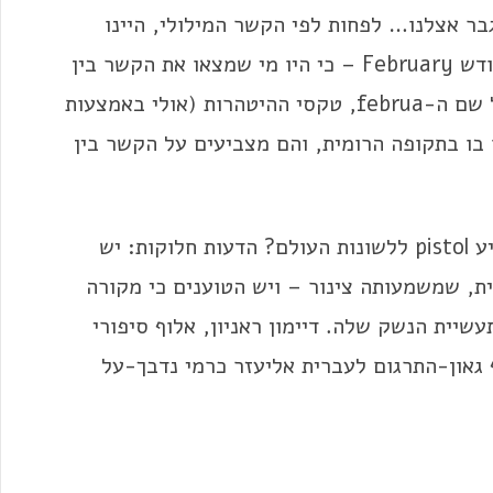
בר אצלנו… לפחות לפי הקשר המילולי, היינו
צריכים לצפות להתקפי קדחת-נסיעות דווקא בחודש February – כי היו מי שמצאו את הקשר בין
שנקרא כך על שם ה-februa, טקסי ההיטהרות (אולי באמצעות
בו בתקופה הרומית, והם מצביעים על הקשר בין
ואם נחזור לאקדח שבמערכה הראשונה, מנין הגיע pistol ללשונות העולם? הדעות חלוקות: יש
ת, שמשמעותה צינור – ויש הטוענים כי מקורה
נה שנודעה בתעשיית הנשק שלה. דיימון ראניון, אלוף סיפורי
equalizer – ועליו הוסיף גאון-התרגום לעברית אליעזר כרמי נדבך-על