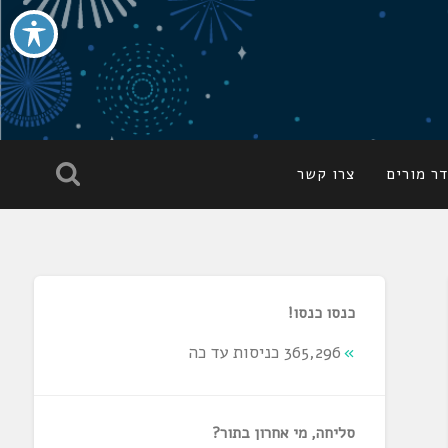
ר מורים
צרו קשר
כנסו כנסו!
365,296 כניסות עד כה
סליחה, מי אחרון בתור?