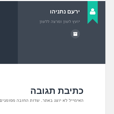
ת
ח
ב
ח
ירעם נתניהו
ל
ו
ן
יועץ לשון ומרצה ללשון
ח
ד
ש
)
כתיבת תגובה
האימייל לא יוצג באתר.
שדות החובה מסומנים