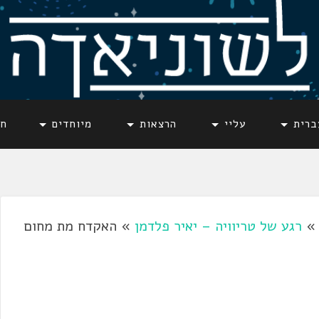
ברית
עליי
הרצאות
מיוחדים
חד
רגע של טריוויה – יאיר פלדמן
»
האקדח מת מחום