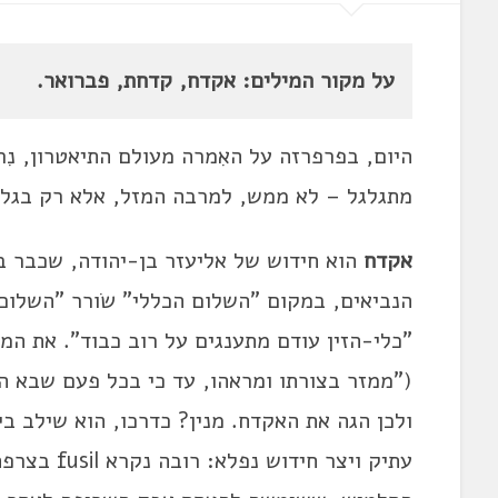
על מקור המילים: אקדח, קדחת, פברואר.
היום, בפרפרזה על האִמרה מעולם התיאטרון, נ
מתגלגל – לא ממש, למרבה המזל, אלא רק בגלגו
אקדח
הנביאים, במקום "השלום הכללי" שׂורר "השלום ה
"כלי-הזין עודם מתענגים על רוב כבוד". את המ
("ממזר בצורתו ומראהו, עד כי בכל פעם שבא ה
ולכן הגה את האקדח. מנין? כדרכו, הוא שילב ב