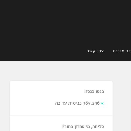
ר מורים
צרו קשר
כנסו כנסו!
365,296 כניסות עד כה
סליחה, מי אחרון בתור?