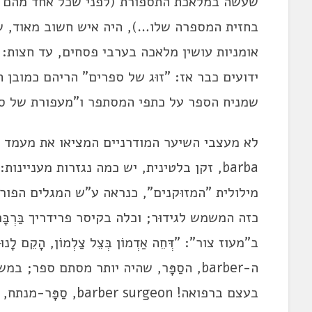
שעשה במלאכת התספורת (לפני שכל אחד מהם נ
בחזית המספרה שלו…), היה איש חשוב מאוד, שה
אומניות עושין מלאכה בערבי פסחים, עד חצות: ה
ידועים כבר אז: "זוּג של ספרים" הריהם כמובן 
שמניח הספר על כתפי המסתפר ו"מעפורת של ספרי
לא מעצבי השיער המודרניים המציאו את מעמד הי
כזה המשמש לגידוּר; וכלה בקיסר פרידריך בַּרְבּ
ה-barber, הסַפָּר, שהיה יותר מסתם ספ
בעצם ברפואה! surgeon