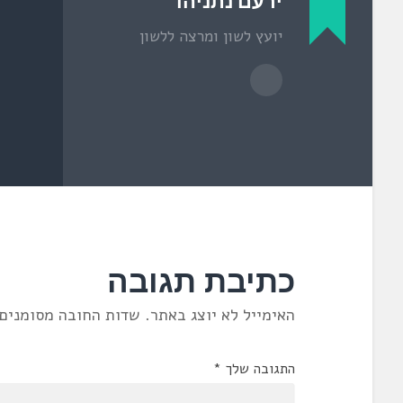
ירעם נתניהו
ל
ו
ן
יועץ לשון ומרצה ללשון
ח
ד
ש
)
כתיבת תגובה
האימייל לא יוצג באתר.
שדות החובה מסומנים
התגובה שלך
*