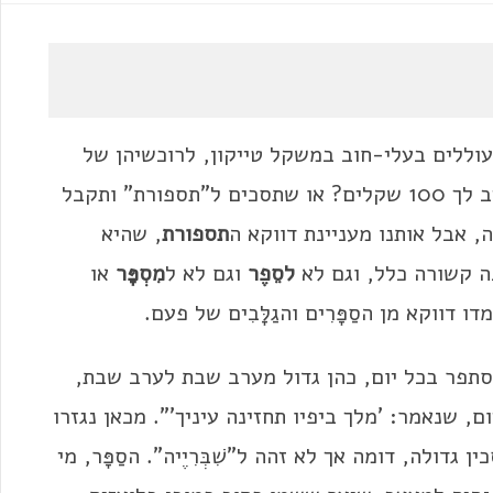
וללים בעלי-חוב במשקל טייקון, לרוכשיהן של
אגרות-החוב שהנפיקו. במילים פשוטות: אני חייב לך 100 שקלים? או שתסכים ל"תספורת" ותקבל
תספורת
, שהיא
נה קשורה כלל, וגם לא
לסֵפֶר
וגם לא ל
מִסְפָּר
או
דווקא מן הסַפָּרִים והגַלָּבִים של פעם.
תפר בכל יום, כהן גדול מערב שבת לערב שבת,
, שנאמר: 'מלך ביפיו תחזינה עיניך'". מכאן נגזרו
 גדולה, דומה אך לא זהה ל"שִׁבְּרִיֶיה". הסַפָּר, מי