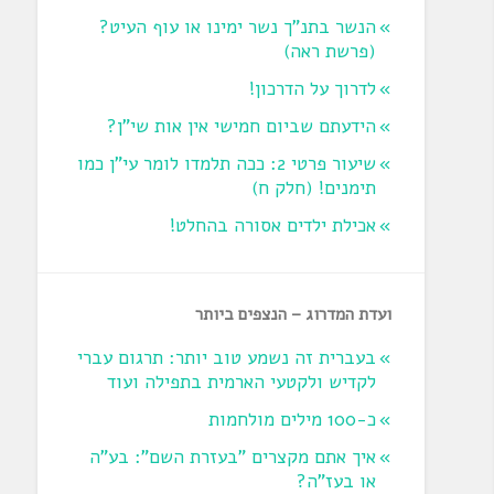
הנשר בתנ"ך נשר ימינו או עוף העיט?
‏(פרשת ראה‏)
לדרוך על הדרכון!
הידעתם שביום חמישי אין אות שי"ן?
שיעור פרטי 2: ככה תלמדו לומר עי"ן כמו
תימנים! (חלק ח)‏
אכילת ילדים אסורה בהחלט!
ועדת המדרוג – הנצפים ביותר
בעברית זה נשמע טוב יותר: תרגום עברי
לקדיש ולקטעי הארמית בתפילה ועוד
כ-100 מילים מולחמות
איך אתם מקצרים "בעזרת השם": בע"ה
או בעז"ה?