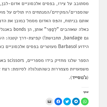
מסתובב על צירו, בפסים אלכסוניים אדום-לבן,
שהספרים/המקיזים/המנתחים היו תולים על מוט
אותם בניתוח, והפּס האדום מסמל כמובן את הדם
כאלה שאוהבים
גם bandage, תחבושת!) קפיצת-דרך קטנ
הידוע Barbasol מעוטרים בפסים אלכסוניים כאלה.
(
ג'נוסייד
).
שתף
ל
ל
ל
ל
י
ח
ח
ח
ח
ש
י
י
צ
י
ל