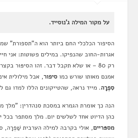
על מקור המילה ג'נוסייד.
הסיפור הכלכלי החם ביותר הוא ה"תספורת" שמע
רק 80 – או שלא תקבל דבר. זהו הסיפּוּר בקצרה, אבל אותנו מעניינת דווקא ה
אמנם מאותו שורש כמו
סיפור
, אבל מילולית אי
סִפְרָה
. מייד נראה, שהטייקונים הללו למדו גם למדו 
הנה כך אומרת הגמרא במסכת סנהדרין: "מלך מס
כהן הדיוט אחד לשלשים יום. מלך מסתפר בכל יום
מספּריים
, אולי בקרבה למילה הערבית שַׁפְרָה, סכין