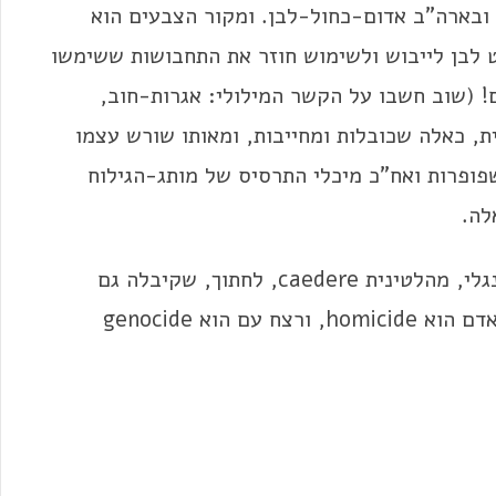
 ובארה"ב אדום-כחול-לבן. ומקור הצבעים הוא
 לבן לייבוש ולשימוש חוזר את התחבושות ששימשו
! (שוב חשבו על הקשר המילולי: אגרות-חוב,
 "לְסַפֵּר" אותן, הן bonds באנגלית, כאלה שכובלות ומחייבות, ומאותו שורש עצמו
ה: השפופרות ואח"כ מיכלי התרסיס של מותג-הגילוח
הספר שלנו מחזיק בידו מספריים, scissors באנגלי, מהלטינית caedere, לחתוך, שקיבלה גם
משמעויות מצמררות כשהתגלגלה לסיומת: רצח אדם הוא homicide, ורצח עם הוא genocide