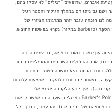
טיעת איברים, שרופאים "רגילים" לא עסקו בהם,
ה ושם גם ניתז דם במהלך הגילוח והספר רגיל
ה לנו הוכחה טובה יותר מתרגומו הציורי של
ביאליק ל"דון קישוט" של סרוונטס, שבו ניקולס הספָּר (barbero במקור) נקרא בפשטות החוֹבֵש,
היתה ענף חשוב מאוד ברפואה, גם שנים הרבה
ת-דם, אחד הטיפולים השכיחים והמומלצים ביותר
רה
. בעבר הרחוק היא נעשתה פשוט בתחיבת
לקערה, ומאוחר יותר עברו להקזה באמצעות עלוּקות
יקונים…). ואיך יידע הלקוח הפוטנציאלי
, Barber's Pole באנגלית, שעד היום אפשר לראות
ם בפתחיהם של בתי בושת). זהו עמוד, בדרך כלל