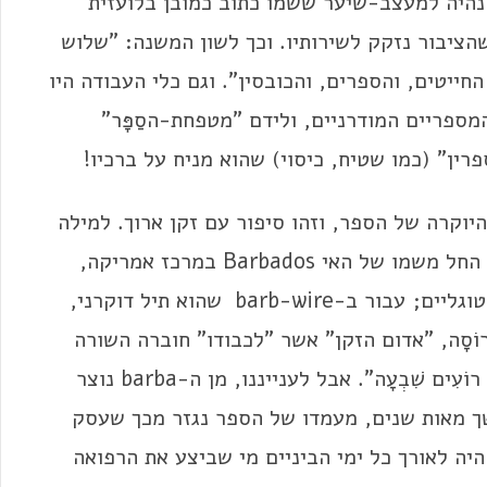
היה למעצב-שיער ששמו כתוב כמובן בלועזית
ציבור נזקק לשירותיו. וכך לשון המשנה: "שלוש
חייטים, והספרים, והכובסין". וגם כלי העבודה היו
המספריים המודרניים, ולידם "מטפחת-הסַפָּר"
ן" (כמו שטיח, כיסוי) שהוא מניח על ברכיו!
וקרה של הספר, וזהו סיפור עם זקן ארוך. למילה
barba, זקן בלטינית, יש כמה נגזרות מעניינות: החל משמו של האי Barbados במרכז אמריקה,
מילולית "המזוּקנים", כנראה ע"ש המגלים הפורטוגליים; עבור ב-barb-wire שהוא תיל דוקרני,
ָרוֹסָה, "אדום הזקן" אשר "לכבודו" חוברה השורה
ב"מעוז צור": "דְּחֵה אַדְמוֹן בְּצֵל צַלְמוֹן, הָקֵם לָנוּ רוֹעִים שִׁבְעָה". אבל לענייננו, מן ה-barba נוצר
ר; במשך מאות שנים, מעמדו של הספר נגזר מכך שעסק
barber , סַפָּר-מנתח, היה לאורך כל ימי הביניים מי שביצע את הרפואה