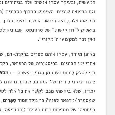
המעשית, ובעיקר עסקו אנשים אלה בניתוחים וק
וגם ברפואת שיניים. השימוש התכוף בסכינים (פ
למראות אלה), היה כנראה הכשרה מצוינת לכך. מ
ואין זכר למקצועו ה"מקורי".
באופן מיוחד, עסקו אותם ספרים בהַקּזת-דם, ש
אחרי ימי הביניים. בהיסטוריה של הרפואה, הקז
כדי לסלק לֵיחות רעות מן הגוף, נעשתה – ב
מספ
צינור-ניקוז לווריד של המטופל שבו זָרַם הדם 
(תודו, שלא ביקשתי מכם לקַשֵּׁר את כל אלה לטי
שמספרה/מרפאה לפניו? כך נולד
עמוד סַפָּרִים
בפתחיהן של מספרות רבות בעולם (ובקוריאה, ג