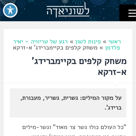
לשוניאדה
עברית. לשון. שפה
דלג
לתוכן
ראשי
»
פינות לשון
»
רגע של טריוויה – יאיר
פלדמן
»
משחק קלפים בקיימברידג' א-זרקא
משחק קלפים בקיימברידג'
א-זרקא
על מקור המילים: גשרית, גשריר, מעבורת,
ברידג'.
"כל העולם כולו גשר צר מאוד" וגשר-מילים