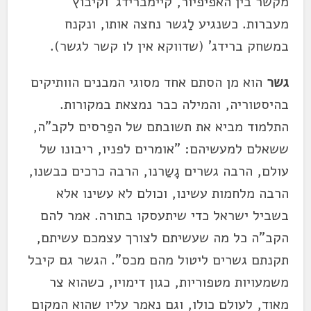
מקשר בין האפיפיור, קיימברידג' וקיבוץ
מעברות. כשנגיע לַגשר נחצה אותו, ונקנח
במשחק ברידג' (שדווקא אין לו קשר לגשר).
גשר
הוא מן הסתם אחד מסוגי המבנים הוותיקים
בהיסטוריה, והמילה כבר נמצאת במקורות.
התלמוד מביא את תשובתם של הפַרסים לקב"ה,
ששאלם למעשיהם: "אומרים לפניו, ריבונו של
עולם, הרבה גשרים גָשַרנו, הרבה כרכים כבשנו,
הרבה מלחמות עשינו, וכולם לא עשינו אלא
בשביל ישראל כדי שיתעסקו בתורה. אמר להם
הקב"ה כל מה שעשיתם לצורך עצמכם עשיתם,
תקנתם גשרים ליטול מהם מכס". הגשר גם קיבל
משמעויות מטפוריות, כגון דימויו, כשהוא צר
מאוד, לעולם כולו, וגם נאמר עליו שהוא המקום