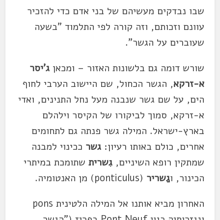
שבו נבדקים מעשיהם של בני אדם כדי להזכיר
עוונם וזכותם, וזה קורה לפי התלמוד "בשעה
שעוברים על הגשר".
שורש דומה גם בלשונות האזור – ומכאן
ג'יסר
א-זרקא
, הגשר הכחול, שם היישוב הערבי לחוף
הים, על שם גשר שנבנה מעל נחל התנינים, ואדי
א-זרקא, סמוך לביקורו של הקיסר וילהלם
בארץ-ישראל. המילה גשר פנתה גם לתחומים
אחרים, כולם באותו רעיון:
גשר
ככינוי למבנה
שמתקין רופא השיניים,
גִשרית
שתומכת במיתרי
הכינור, ו
גַשריר
(ponticulus) מן האנטומיה.
האחרון מביא אותנו אל המילה הלטינית pons
ונגזרותיה כגון Pont Neuf בפריז ("הגשר