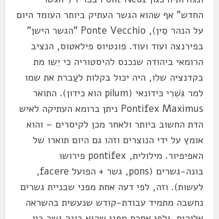
החדש" אף שהוא הגשר העתיק ביותר העומד היום
על הנהר סֵין), Ponte Vecchio "הגשר הישן"
בפירנצה ועוד ועוד. פונטיוס פילאטוס, הנציב
הרומאי ביהודה שנכנס להיסטוריה כי יֵשו מת
בקדנציה שלו, היה יכול בקלות לעַברת את שמו
למר גִּשְׁרִי כּידוֹנאי (pilum הוא כידון). התואר
Pontifex Maximus ניתן ברומא העתיקה לאיש
הדת החשוב ביותר ולאחר מכן לקיסרים – והוא
אומץ על ידי הנוצרים וזהו גם היום תוארו של
האפיפיור. מילולית, pontifex פירושו
בונה-גשרים (pons, גשר + הפועל facere,
לעשות). וזה, לפי דעה אחת מפני שבניית גשרים
נחשבה מתמיד עבודת-קודש שנעשית בהשראה
אלוהית, ולפי אחרת מפני שהוא בונה גשר בין