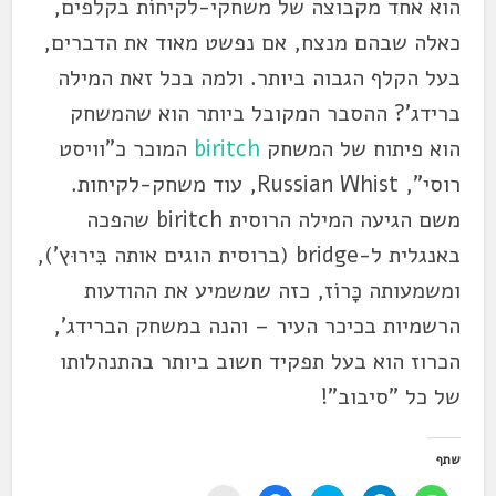
הוא אחד מקבוצה של משחקי-לקיחוֹת בקלפים,
כאלה שבהם מנצח, אם נפשט מאוד את הדברים,
בעל הקלף הגבוה ביותר. ולמה בכל זאת המילה
ברידג'? ההסבר המקובל ביותר הוא שהמשחק
הוא פיתוח של המשחק
biritch
המוכר כ"וויסט
רוסי", Russian Whist, עוד משחק-לקיחות.
משם הגיעה המילה הרוסית biritch שהפכה
באנגלית ל-bridge (ברוסית הוגים אותה בִּירוּץ'),
ומשמעותה כָּרוֹז, כזה שמשמיע את ההודעות
הרשמיות בכיכר העיר – והנה במשחק הברידג',
הכרוז הוא בעל תפקיד חשוב ביותר בהתנהלותו
של כל "סיבוב"!
שתף