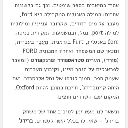
אהוּד במואבים בספר שופטים. וכך גם בלשונות
אחרות: המילה האנגלית המקבילה היא ford,
מעבר על מים רדודים, שקרובה עניינית ומילולית
למילה port, נמל, ובמשמעות המקורית כניסה.
ford באנגלית, Furt בגרמנית, מַעֲבָר בעברית,
ומכאן שם המשפחה ואחריו המכונית FORD
(
פורד
), הערים
סטראטפורד
ו
פרנקפורט
(=מעבר
לפראנקים על הנהר מיין), וקיבוץ מעברות
שעמק חפר, סמוך לגדתו של נחל אלכסנדר. ואם
היתה קיימברידג', חייבת כמובן להיות Oxford,
המקום שבו השוורים חוצים.
ונשאר לנו מעט זמן לסיבוב אחד של משחק
ברידג' – שאין לו בכלל קשר לגשרים.
ברידג'