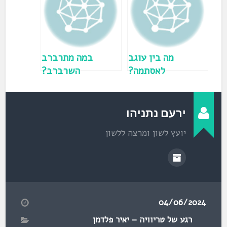
ב
ח
ל
ו
ן
ח
ד
ש
)
מה בין עוגב
במה מתרברב
לאסתמה?
השרברב?
ירעם נתניהו
יועץ לשון ומרצה ללשון
04/06/2024
רגע של טריוויה – יאיר פלדמן