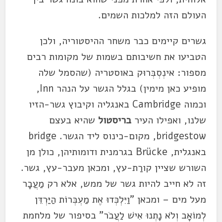
העולם הזה למלכות השמים.
גשרים קיימים כבר משחר ההיסטוריה, ולכן
הטביעו את חשיבותם בשמות של מקומות רבים
מספור: אינְסְבְּרוּק באוסטריה (שהסמל שלה
מופיע כאן מימין) בגלל הגשר על הנהר Inn,
וכמוה Cambridge באנגליה וקיבוץ גשר-הזיו
שלנו, ואפילו העיר
בריסטול
שהיא בעצם
bridgestow, מקום-כינוס ליד הגשר. bridge
באנגלית, Brücke בגרמנית ודומותיהן, כולן מן
השורש שציין קורַת-עץ, ומכאן מעבר-עץ, גשר.
זה לא חייב להיות גשר של ממש, אלא רק מַעֲבָר
מעל מים – ומכאן "וַיִּלְכְּדוּ אֶת מַעְבְּרוֹת הַיַּרְדֵּן
לְמוֹאָב וְלֹא נָתְנוּ אִישׁ לַעֲבֹר" בסיפור של מלחמת