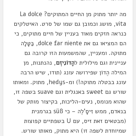
מה יותר מתוק מן החיים המתוקים? La dolce
vita, מושג וכמובן גם שמו של סרט. האיטלקים
כנראה חזקים מאוד בעניין של חיים מתוקים, כי
הם המציאו גם את dolce far niente, בַּטָּלָה
מתוקה. ומעניין, שהמשמעות הזו קרובה גם
עניינית וגם מילולית ל
הֶדוֹנִיזְם
, נהנתנות, מן
המילה הֶדוֹן שפירושה עונג (תודו, שיש הרבה
עונג בבטלה מתוקה!) ומ-hedys, מתוק. ומאותו
שורש גם sweet באנגלית וגם suave בשפה זו,
שהוא מנומס, נעים-הליכות, בקיצור מותק של
בנאדם, ממש זִיסָ'לֶה – כי süß בגרמנית
(מבטאים זאת זיס, עם U בשפתיים קפוצות
שמיוחדת לשפה זו) היא מתוק, מאותו שורש.