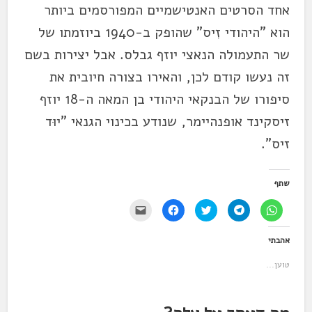
אחד הסרטים האנטישמיים המפורסמים ביותר
הוא "היהודי זִיס" שהופק ב-1940 ביוזמתו של
שר התעמולה הנאצי יוזף גבלס. אבל יצירות בשם
זה נעשו קודם לכן, והאירו בצורה חיובית את
סיפורו של הבנקאי היהודי בן המאה ה-18 יוזף
זיסקינד אופנהיימר, שנודע בכינוי הגנאי "יוּד
זיס".
שתף
ל
ל
ל
ל
י
ח
ח
ח
ח
ש
י
י
צ
י
ל
צ
צ
ו
צ
ל
אהבתי
ה
ה
כ
ה
ח
ל
ל
ד
ל
ו
ש
ש
י
ש
ץ
טוען...
י
י
ל
י
כ
ת
ת
ש
ת
ד
ו
ו
ת
ו
י
ף
ף
ף
ף
ל
ב
ב
ב
ב
ש
-
-
ט
פ
ל