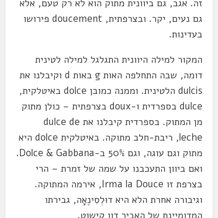
זה. אגב, גם ביוונית מתוק הוא לא רק טעם, אלא
גם נעים, יקר. ובצרפתית, doucement פירושו
בעדינות.
המקור למילה היוונית התגלגל למילה לטינית
דומה, שבה התחלפה האות g באות d וקיבלנו את
dulcis הלטינית. וממנה כמובן dolce באיטלקית,
dulce בספרדית ו-doux בצרפתית – כולן מתוק
מן המתוק. בספרדית קיבלנו את dulce de
leche, ריבת-חלב מתוקה. באיטלקית dolce היא
מתוק וגם עוגה, וגם 50% ב-Dolce & Gabbana.
ואם ביוון התעכבנו על שמה של זמרת – הרי
בצרפת זו Irma la Douce, אירמה המתוקה.
וגיבורה אחרת הלא היא דוּלְסִינֶאָה, גבירתו
המדומיינת של האביר דון קישוט.