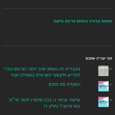
הצעות עבודה בתחום עריכת הלשון
הכי עניין אתכם
בעברית זה נשמע טוב יותר: תרגום עברי
לקדיש ולקטעי הארמית בתפילה ועוד
האקדח מת מחום
שיעור פרטי 1: ככה תלמדו לומר חי"ת
כמו תימני! ‏(חלק ז‏)