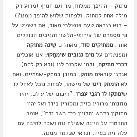
מתוק – ההיפך ממלוח, מר וגם חמוּץ (מדוע רק
מילה אחת למתוק, ולפחות שלוש לַהיפך ממנו?)
– הוא כנראה טעם פופולרי מאוד, אם לשפוט על
פי מספרם של צירופי-הלשון והניבים הכוללים
אותו.
ממתיקים סוד
, מאחלים
שֵינה מתוקה
ומפנטזים על
מים גנובים שימְתָקוּ
; אנו אוכלים
דברי מתיקה
, ולמי שקרוב לנו (ולא רק להם)
אנחנו קוראים
מותק
, כמובן במתק-שפתיים. ואם
לא
הומתק דינו
של מישהו, לפחות נוכל לאחל לו
ש
ימתקו לו רִגבֵי עפרו
. "ריבונו של עולם, יהיו
מזונותי מרורין כזית ומסורין בידך ואל יהיו
מתוקין כדבש ותלויין ביד בשר ודם", אומר
התלמוד על היונה ששילח נוח ושבה לתיבה עם
עלה זית בפיה, וכדאי שנלמד ממנה.