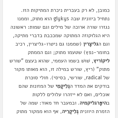
כמובן, לא רק בעברית ניכרת המתיקות הזו.
נתחיל ביוונית שבה glykys הוא מתוק, וממנו
נגזרו שורה ארוכה של מילים וגם שמות: ראשונה
היא הגלוּקוזה המתוקה שמככבת בדברי מתיקה,
וגם ה
גליצֶרין
(שממנו גם ניטרו-גליצרין, רכיב
בחומר-נפץ) שטעמו מתוק; וגם הממתק
ליקוֹריץ
, שׁוּשׁ בשמו העממי, שהוא בעצם "שורש
מתוק" (ריץ, שורש במילה זו, הוא מאותו מקור
של radical, שורשי, בסיסי). חולי סוּכּרת
בודקים את המדד ה
גְלִיקֶמִי
של המזונות שהם
אוכלים, ואם לא ייזהרו עלולים ללקות
ב
היפֶּרגליקמיה
. ובמעבר חד מאוד: שמה של
הזמרת היוונית
גְלִיקֶרִיה
, אף הוא ממקור מתוק