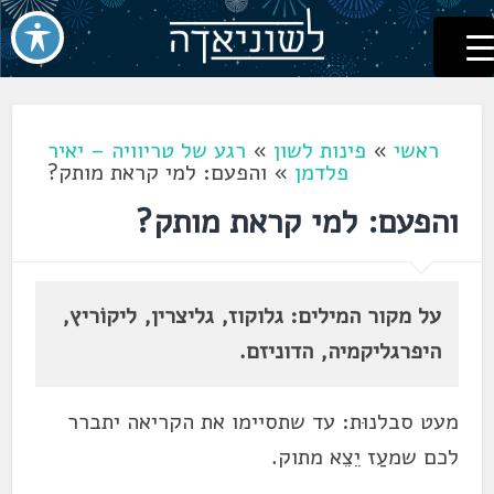
לשוניאדה
עברית. לשון. שפה
דלג
לתוכן
ראשי
»
פינות לשון
»
רגע של טריוויה – יאיר
פלדמן
»
והפעם: למי קראת מותק?
והפעם: למי קראת מותק?
על מקור המילים: גלוקוז, גליצרין, ליקוֹריץ,
היפרגליקמיה, הדוניזם.
מעט סבלנוּת: עד שתסיימו את הקריאה יתברר
לכם שמעַז יֵצֵא מתוק.