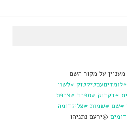
מעניין על מקור השם
#לומדיםעםטיקטוק
#לשון
ת
#דקדוק
#ספרד
#צרפת
#שם
#שמות
#צלילדומה
ומים
@ירעם נתניהו