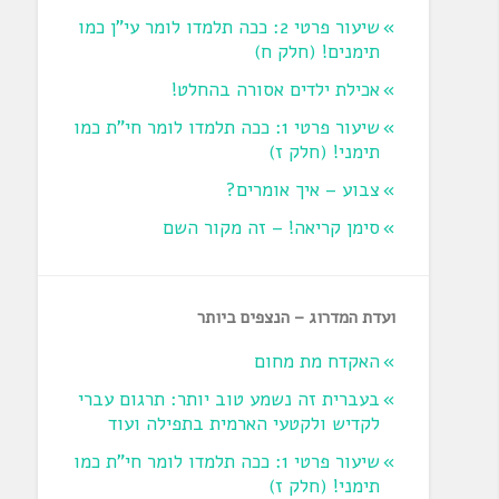
שיעור פרטי 2: ככה תלמדו לומר עי"ן כמו
תימנים! (חלק ח)‏
אכילת ילדים אסורה בהחלט!
שיעור פרטי 1: ככה תלמדו לומר חי"ת כמו
תימני! ‏(חלק ז‏)
צבוע – איך אומרים?
סימן קריאה! – זה מקור השם
ועדת המדרוג – הנצפים ביותר
האקדח מת מחום
בעברית זה נשמע טוב יותר: תרגום עברי
לקדיש ולקטעי הארמית בתפילה ועוד
שיעור פרטי 1: ככה תלמדו לומר חי"ת כמו
תימני! ‏(חלק ז‏)