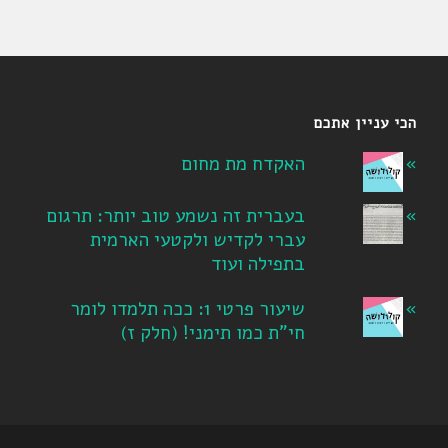
הכי עניין אתכם
האקדח מת מחום
בעברית זה נשמע טוב יותר: תרגום
עברי לקדיש ולקטעי הארמית
בתפילה ועוד
שיעור פרטי 1: ככה תלמדו לומר
חי"ת כמו תימני! ‏(חלק ז‏)