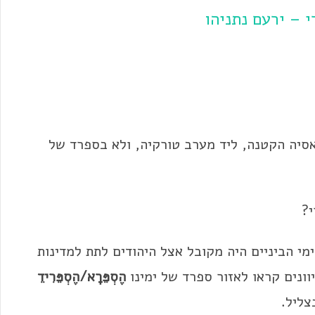
 – ירעם נתניהו
אסיה הקטנה,
ליד
מערב טורקיה, ולא בספרד של
י?
י הביניים היה מקובל אצל היהודים לתת למדינות
וונים קראו לאזור ספרד של ימינו
הֶסְפֵּרָא/הֶסְפֵּרִידֵ
צליל.