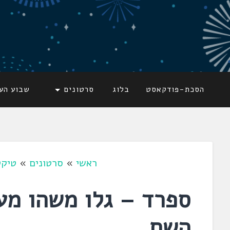
דלג
לתוכן
לשוניאדה
עברית. לשון. שפה
הסכת-פודקאסט
בלוג
סרטונים
שבוע הע
ראשי
»
סרטונים
»
טיקט
ספרד – גלו משהו מענ
השם