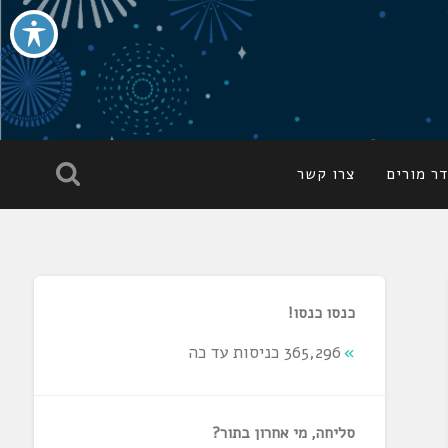
ר מורים
צרו קשר
כנסו כנסו!
365,296 כניסות עד כה
סליחה, מי אחרון בתור?