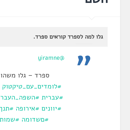
גלו למה לספרד קוראים ספרד.
@yiramne
ספרד – גלו משהו 
#לומדים_עם_טיקטוק
#עברית
#השפה_העברי
#יוונים
#אירופה
#תנך
#םשדומה
#שמותד