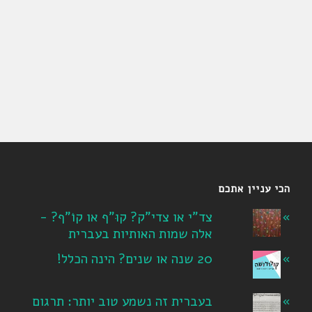
הכי עניין אתכם
צד"י או צדי"ק? קוּ"ף או קוֹ"ף? -
אלה שמות האותיות בעברית
20 שנה או שנים? הינה הכלל!
בעברית זה נשמע טוב יותר: תרגום